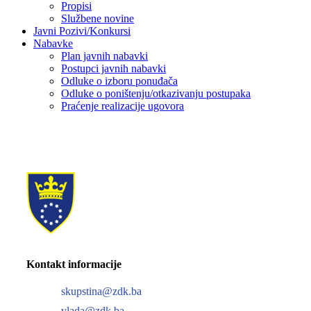
Propisi
Službene novine
Javni Pozivi/Konkursi
Nabavke
Plan javnih nabavki
Postupci javnih nabavki
Odluke o izboru ponuđača
Odluke o poništenju/otkazivanju postupaka
Praćenje realizacije ugovora
Kontakt informacije
skupstina@zdk.ba
vlada@zdk.ba