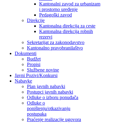
Kantonalni zavod za urbanizam
i prostorno uređenje
Pedagoški zavod
Direkcije
Kantonalna direkcija za ceste
Kantonalna direkcija robnih
rezervi
Sekretarijat za zakonodavstvo
Kantonalno pravobranilaštvo
Dokumenti
Budžet
Propisi
Službene novine
Javni Pozivi/Konkursi
Nabavke
Plan javnih nabavki
Postupci javnih nabavki
Odluke o izboru ponuđača
Odluke o
poništenju/otkazivanju
postupaka
Praćenje realizacije ugovora