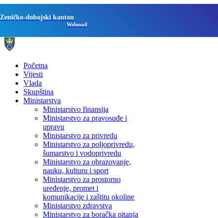
Zeničko-dobojski kanton
Webmail
Početna
Vijesti
Vlada
Skupština
Ministarstva
Ministarstvo finansija
Ministarstvo za pravosuđe i
upravu
Ministarstvo za privredu
Ministarstvo za poljoprivredu,
šumarstvo i vodoprivredu
Ministarstvo za obrazovanje,
nauku, kulturu i sport
Ministarstvo za prostorno
uređenje, promet i
komunikacije i zaštitu okoline
Ministarstvo zdravstva
Ministarstvo za boračka pitanja