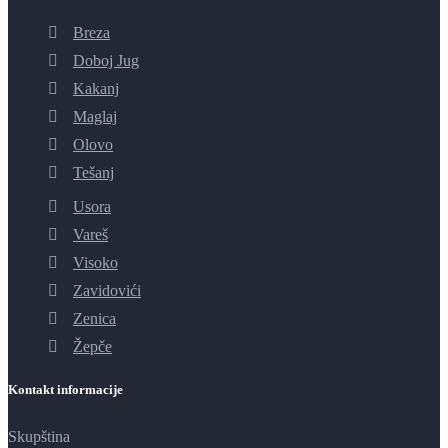
Breza
Doboj Jug
Kakanj
Maglaj
Olovo
Tešanj
Usora
Vareš
Visoko
Zavidovići
Zenica
Žepče
Kontakt informacije
Skupština