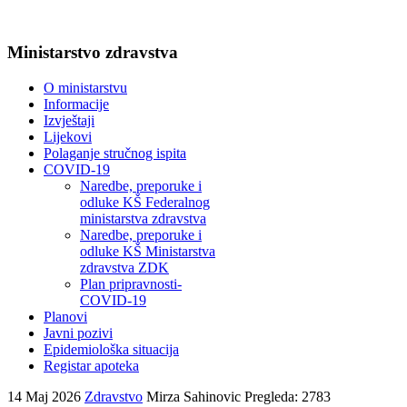
Ministarstvo zdravstva
O ministarstvu
Informacije
Izvještaji
Lijekovi
Polaganje stručnog ispita
COVID-19
Naredbe, preporuke i
odluke KŠ Federalnog
ministarstva zdravstva
Naredbe, preporuke i
odluke KŠ Ministarstva
zdravstva ZDK
Plan pripravnosti-
COVID-19
Planovi
Javni pozivi
Epidemiološka situacija
Registar apoteka
14 Maj 2026
Zdravstvo
Mirza Sahinovic
Pregleda: 2783