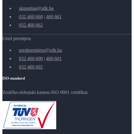
skupstina@zdk.ba
032 460 660
|
460 661
032 460 662
Ured premijera
uredpremijera@zdk.ba
032 460 600
|
460 601
032 460 602
ISO standard
Zeničko-dobojski kanton-ISO 9001 certifikat.