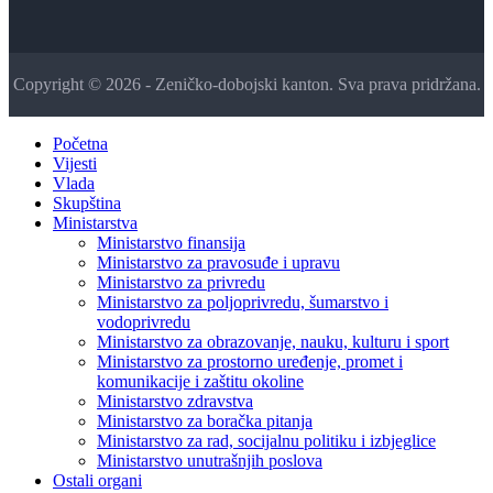
Copyright © 2026 - Zeničko-dobojski kanton. Sva prava pridržana.
Početna
Vijesti
Vlada
Skupština
Ministarstva
Ministarstvo finansija
Ministarstvo za pravosuđe i upravu
Ministarstvo za privredu
Ministarstvo za poljoprivredu, šumarstvo i
vodoprivredu
Ministarstvo za obrazovanje, nauku, kulturu i sport
Ministarstvo za prostorno uređenje, promet i
komunikacije i zaštitu okoline
Ministarstvo zdravstva
Ministarstvo za boračka pitanja
Ministarstvo za rad, socijalnu politiku i izbjeglice
Ministarstvo unutrašnjih poslova
Ostali organi