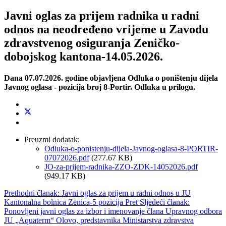
Javni oglas za prijem radnika u radni
odnos na neodređeno vrijeme u Zavodu
zdravstvenog osiguranja Zeničko-
dobojskog kantona-14.05.2026.
Dana 07.07.2026. godine objavljena Odluka o poništenju dijela
Javnog oglasa - pozicija broj 8-Portir. Odluka u prilogu.
Preuzmi dodatak:
Odluka-o-ponistenju-dijela-Javnog-oglasa-8-PORTIR-
07072026.pdf
(277.67 KB)
JO-za-prijem-radnika-ZZO-ZDK-14052026.pdf
(949.17 KB)
Prethodni članak: Javni oglas za prijem u radni odnos u JU
Kantonalna bolnica Zenica-5 pozicija
Pret
Sljedeći članak:
Ponovljeni javni oglas za izbor i imenovanje člana Upravnog odbora
JU „Aquaterm“ Olovo, predstavnika Ministarstva zdravstva