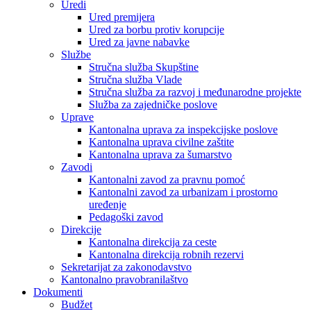
Uredi
Ured premijera
Ured za borbu protiv korupcije
Ured za javne nabavke
Službe
Stručna služba Skupštine
Stručna služba Vlade
Stručna služba za razvoj i međunarodne projekte
Služba za zajedničke poslove
Uprave
Kantonalna uprava za inspekcijske poslove
Kantonalna uprava civilne zaštite
Kantonalna uprava za šumarstvo
Zavodi
Kantonalni zavod za pravnu pomoć
Kantonalni zavod za urbanizam i prostorno
uređenje
Pedagoški zavod
Direkcije
Kantonalna direkcija za ceste
Kantonalna direkcija robnih rezervi
Sekretarijat za zakonodavstvo
Kantonalno pravobranilaštvo
Dokumenti
Budžet