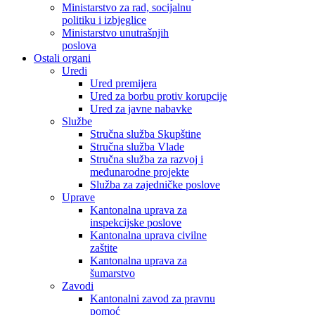
Ministarstvo za rad, socijalnu
politiku i izbjeglice
Ministarstvo unutrašnjih
poslova
Ostali organi
Uredi
Ured premijera
Ured za borbu protiv korupcije
Ured za javne nabavke
Službe
Stručna služba Skupštine
Stručna služba Vlade
Stručna služba za razvoj i
međunarodne projekte
Služba za zajedničke poslove
Uprave
Kantonalna uprava za
inspekcijske poslove
Kantonalna uprava civilne
zaštite
Kantonalna uprava za
šumarstvo
Zavodi
Kantonalni zavod za pravnu
pomoć