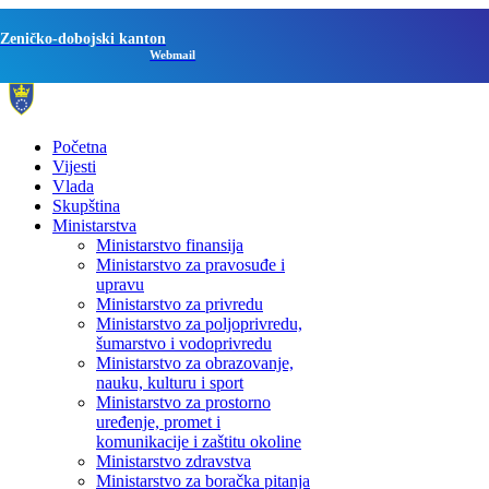
Zeničko-dobojski kanton
Webmail
Početna
Vijesti
Vlada
Skupština
Ministarstva
Ministarstvo finansija
Ministarstvo za pravosuđe i
upravu
Ministarstvo za privredu
Ministarstvo za poljoprivredu,
šumarstvo i vodoprivredu
Ministarstvo za obrazovanje,
nauku, kulturu i sport
Ministarstvo za prostorno
uređenje, promet i
komunikacije i zaštitu okoline
Ministarstvo zdravstva
Ministarstvo za boračka pitanja