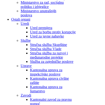
Ministarstvo za rad, socijalnu
politiku i izbjeglice
Ministarstvo unutrašnjih
poslova
Ostali organi
Uredi
Ured premijera
Ured za borbu protiv korupcije
Ured za javne nabavke
Službe
Stručna služba Skupštine
Stručna služba Vlade
Stručna služba za razvoj i
međunarodne projekte
Služba za zajedničke poslove
Uprave
Kantonalna uprava za
inspekcijske poslove
Kantonalna uprava civilne
zaštite
Kantonalna uprava za
šumarstvo
Zavodi
Kantonalni zavod za pravnu
pomoć