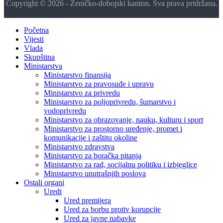
Copyright © 2026 - Zeničko-dobojski kanton. Sva prava pridržana.
Početna
Vijesti
Vlada
Skupština
Ministarstva
Ministarstvo finansija
Ministarstvo za pravosuđe i upravu
Ministarstvo za privredu
Ministarstvo za poljoprivredu, šumarstvo i
vodoprivredu
Ministarstvo za obrazovanje, nauku, kulturu i sport
Ministarstvo za prostorno uređenje, promet i
komunikacije i zaštitu okoline
Ministarstvo zdravstva
Ministarstvo za boračka pitanja
Ministarstvo za rad, socijalnu politiku i izbjeglice
Ministarstvo unutrašnjih poslova
Ostali organi
Uredi
Ured premijera
Ured za borbu protiv korupcije
Ured za javne nabavke