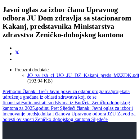
Javni oglas za izbor člana Upravnog
odbora JU Dom zdravlja sa stacionarom
Kakanj, predstavnika Ministarstva
zdravstva Zeničko-dobojskog kantona
Preuzmi dodatak:
JO_za_izb_cl_UO_JU_DZ_Kakanj_preds_MZZDK.pd
(193.94 KB)
Prethodni članak: Treći Javni poziv za odabir programa/projekata
udruženja građana iz oblasti zdravstva koji će se
finansirati/sufinansirati sredstvima iz Budžeta Zeničko-dobojskog
kantona za 2025.godinu
Pret
Sljedeći članak: Javni oglas za izbor i
imenovanje predsjednika i članova Upravnog odbora JZU Zavod za
bolesti ovisnosti Zeničko-dobojskog kantona
Sljedeće