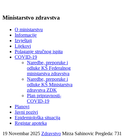
Ministarstvo zdravstva
O ministarstvu
Informacije
Izvještaji
Lijekovi
Polaganje stručnog ispita
COVID-19
Naredbe, preporuke i
odluke KŠ Federalnog
ministarstva zdravstva
Naredbe, preporuke i
odluke KŠ Ministarstva
zdravstva ZDK
Plan pripravnosti-
COVID-19
Planovi
Javni pozivi
Epidemiološka situacija
Registar apoteka
19 Novembar 2025
Zdravstvo
Mirza Sahinovic
Pregleda: 731