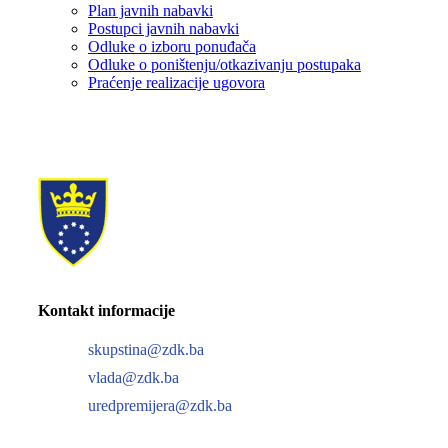
Plan javnih nabavki
Postupci javnih nabavki
Odluke o izboru ponuđača
Odluke o poništenju/otkazivanju postupaka
Praćenje realizacije ugovora
Kontakt informacije
skupstina@zdk.ba
vlada@zdk.ba
uredpremijera@zdk.ba