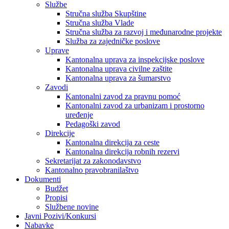
Službe
Stručna služba Skupštine
Stručna služba Vlade
Stručna služba za razvoj i međunarodne projekte
Služba za zajedničke poslove
Uprave
Kantonalna uprava za inspekcijske poslove
Kantonalna uprava civilne zaštite
Kantonalna uprava za šumarstvo
Zavodi
Kantonalni zavod za pravnu pomoć
Kantonalni zavod za urbanizam i prostorno
uređenje
Pedagoški zavod
Direkcije
Kantonalna direkcija za ceste
Kantonalna direkcija robnih rezervi
Sekretarijat za zakonodavstvo
Kantonalno pravobranilaštvo
Dokumenti
Budžet
Propisi
Službene novine
Javni Pozivi/Konkursi
Nabavke