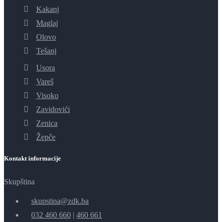
Kakanj
Maglaj
Olovo
Tešanj
Usora
Vareš
Visoko
Zavidovići
Zenica
Žepče
Kontakt informacije
Skupština
skupstina@zdk.ba
032 460 660
|
460 661