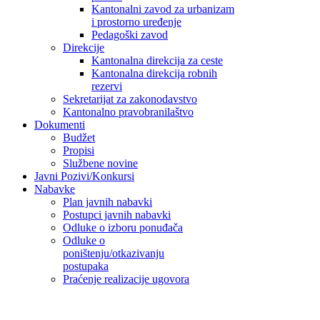
Kantonalni zavod za urbanizam
i prostorno uređenje
Pedagoški zavod
Direkcije
Kantonalna direkcija za ceste
Kantonalna direkcija robnih
rezervi
Sekretarijat za zakonodavstvo
Kantonalno pravobranilaštvo
Dokumenti
Budžet
Propisi
Službene novine
Javni Pozivi/Konkursi
Nabavke
Plan javnih nabavki
Postupci javnih nabavki
Odluke o izboru ponuđača
Odluke o
poništenju/otkazivanju
postupaka
Praćenje realizacije ugovora