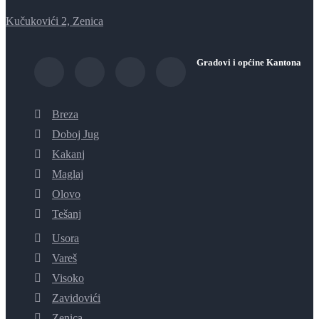
Kučukovići 2, Zenica
Gradovi i općine Kantona
Breza
Doboj Jug
Kakanj
Maglaj
Olovo
Tešanj
Usora
Vareš
Visoko
Zavidovići
Zenica