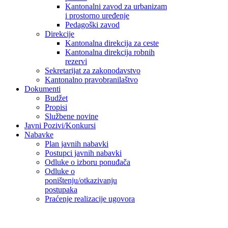
Kantonalni zavod za urbanizam
i prostorno uređenje
Pedagoški zavod
Direkcije
Kantonalna direkcija za ceste
Kantonalna direkcija robnih
rezervi
Sekretarijat za zakonodavstvo
Kantonalno pravobranilaštvo
Dokumenti
Budžet
Propisi
Službene novine
Javni Pozivi/Konkursi
Nabavke
Plan javnih nabavki
Postupci javnih nabavki
Odluke o izboru ponuđača
Odluke o
poništenju/otkazivanju
postupaka
Praćenje realizacije ugovora