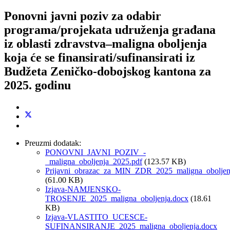
Ponovni javni poziv za odabir
programa/projekata udruženja građana
iz oblasti zdravstva–maligna oboljenja
koja će se finansirati/sufinansirati iz
Budžeta Zeničko-dobojskog kantona za
2025. godinu
Preuzmi dodatak:
PONOVNI_JAVNI_POZIV_-
_maligna_oboljenja_2025.pdf
(123.57 KB)
Prijavni_obrazac_za_MIN_ZDR_2025_maligna_oboljen
(61.00 KB)
Izjava-NAMJENSKO-
TROSENJE_2025_maligna_oboljenja.docx
(18.61
KB)
Izjava-VLASTITO_UCESCE-
SUFINANSIRANJE_2025_maligna_oboljenja.docx