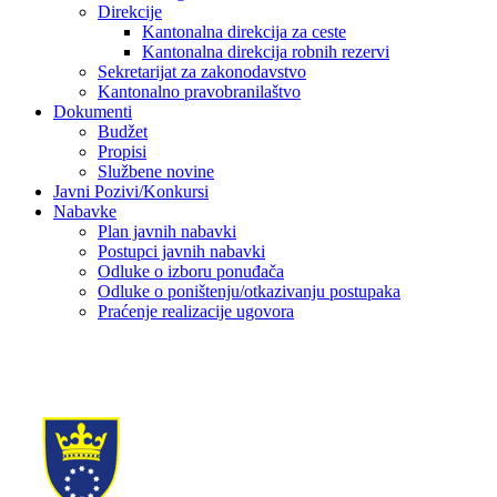
Direkcije
Kantonalna direkcija za ceste
Kantonalna direkcija robnih rezervi
Sekretarijat za zakonodavstvo
Kantonalno pravobranilaštvo
Dokumenti
Budžet
Propisi
Službene novine
Javni Pozivi/Konkursi
Nabavke
Plan javnih nabavki
Postupci javnih nabavki
Odluke o izboru ponuđača
Odluke o poništenju/otkazivanju postupaka
Praćenje realizacije ugovora