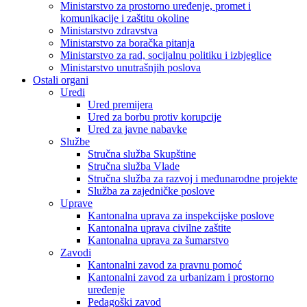
Ministarstvo za prostorno uređenje, promet i
komunikacije i zaštitu okoline
Ministarstvo zdravstva
Ministarstvo za boračka pitanja
Ministarstvo za rad, socijalnu politiku i izbjeglice
Ministarstvo unutrašnjih poslova
Ostali organi
Uredi
Ured premijera
Ured za borbu protiv korupcije
Ured za javne nabavke
Službe
Stručna služba Skupštine
Stručna služba Vlade
Stručna služba za razvoj i međunarodne projekte
Služba za zajedničke poslove
Uprave
Kantonalna uprava za inspekcijske poslove
Kantonalna uprava civilne zaštite
Kantonalna uprava za šumarstvo
Zavodi
Kantonalni zavod za pravnu pomoć
Kantonalni zavod za urbanizam i prostorno
uređenje
Pedagoški zavod