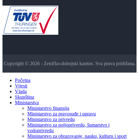
Copyright © 2026 - Zeničko-dobojski kanton. Sva prava pridržana.
Početna
Vijesti
Vlada
Skupština
Ministarstva
Ministarstvo finansija
Ministarstvo za pravosuđe i upravu
Ministarstvo za privredu
Ministarstvo za poljoprivredu, šumarstvo i
vodoprivredu
Ministarstvo za obrazovanje, nauku, kulturu i sport