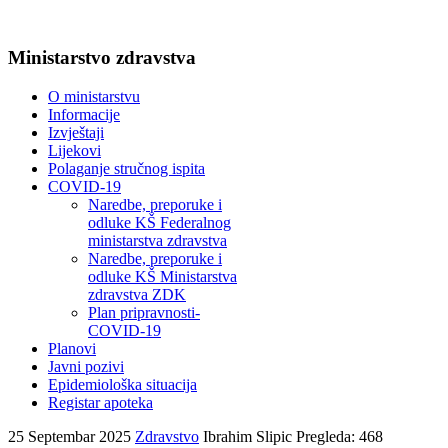
Ministarstvo zdravstva
O ministarstvu
Informacije
Izvještaji
Lijekovi
Polaganje stručnog ispita
COVID-19
Naredbe, preporuke i
odluke KŠ Federalnog
ministarstva zdravstva
Naredbe, preporuke i
odluke KŠ Ministarstva
zdravstva ZDK
Plan pripravnosti-
COVID-19
Planovi
Javni pozivi
Epidemiološka situacija
Registar apoteka
25 Septembar 2025
Zdravstvo
Ibrahim Slipic
Pregleda: 468