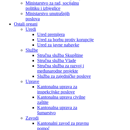
Ministarstvo za rad, socijalnu
politiku i izbjeglice
Ministarstvo unutrašnjih
poslova
Ostali organi
Uredi
Ured premijera
Ured za borbu protiv korupcije
Ured za javne nabavke
Službe
Stručna služba Skupštine
Stručna služba Vlade
Stručna služba za razvoj i
međunarodne projekte
Služba za zajedničke poslove
Uprave
Kantonalna uprava za
inspekcijske poslove
Kantonalna uprava civilne
zaštite
Kantonalna uprava za
šumarstvo
Zavodi
Kantonalni zavod za pravnu
pomoć