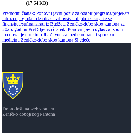
(17.64 KB)
Prethodni članak: Ponovni javni poziv za odabir programa/projekata
udruženja građana iz oblasti zdravstva–dijabetes koja će se
finansirati/sufinansirati iz Budžeta Zeničko-dobojskog kantona za
2025. godinu
Pret
Sljedeći članak: Ponovni javni oglas za izbor i
imenovanje direktora JU Zavod za medicinu rada i sportsku
medicinu Zeničko-dobojskog kantona
Sljedeće
Dobrodošli na web stranicu
Zeničko-dobojskog kantona