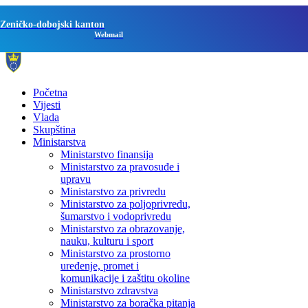
Zeničko-dobojski kanton
Webmail
Početna
Vijesti
Vlada
Skupština
Ministarstva
Ministarstvo finansija
Ministarstvo za pravosuđe i
upravu
Ministarstvo za privredu
Ministarstvo za poljoprivredu,
šumarstvo i vodoprivredu
Ministarstvo za obrazovanje,
nauku, kulturu i sport
Ministarstvo za prostorno
uređenje, promet i
komunikacije i zaštitu okoline
Ministarstvo zdravstva
Ministarstvo za boračka pitanja