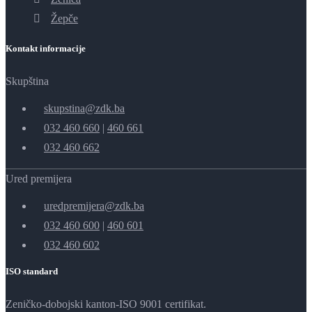
Žepče
Kontakt informacije
Skupština
skupstina@zdk.ba
032 460 660
|
460 661
032 460 662
Ured premijera
uredpremijera@zdk.ba
032 460 600
|
460 601
032 460 602
ISO standard
Zeničko-dobojski kanton-ISO 9001 certifikat.