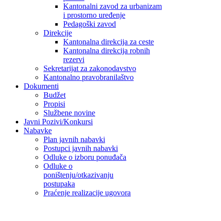
Kantonalni zavod za urbanizam
i prostorno uređenje
Pedagoški zavod
Direkcije
Kantonalna direkcija za ceste
Kantonalna direkcija robnih
rezervi
Sekretarijat za zakonodavstvo
Kantonalno pravobranilaštvo
Dokumenti
Budžet
Propisi
Službene novine
Javni Pozivi/Konkursi
Nabavke
Plan javnih nabavki
Postupci javnih nabavki
Odluke o izboru ponuđača
Odluke o
poništenju/otkazivanju
postupaka
Praćenje realizacije ugovora