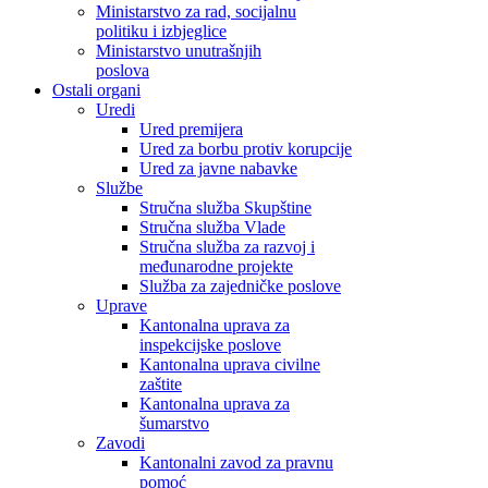
Ministarstvo za rad, socijalnu
politiku i izbjeglice
Ministarstvo unutrašnjih
poslova
Ostali organi
Uredi
Ured premijera
Ured za borbu protiv korupcije
Ured za javne nabavke
Službe
Stručna služba Skupštine
Stručna služba Vlade
Stručna služba za razvoj i
međunarodne projekte
Služba za zajedničke poslove
Uprave
Kantonalna uprava za
inspekcijske poslove
Kantonalna uprava civilne
zaštite
Kantonalna uprava za
šumarstvo
Zavodi
Kantonalni zavod za pravnu
pomoć