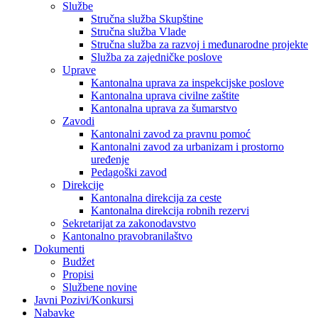
Službe
Stručna služba Skupštine
Stručna služba Vlade
Stručna služba za razvoj i međunarodne projekte
Služba za zajedničke poslove
Uprave
Kantonalna uprava za inspekcijske poslove
Kantonalna uprava civilne zaštite
Kantonalna uprava za šumarstvo
Zavodi
Kantonalni zavod za pravnu pomoć
Kantonalni zavod za urbanizam i prostorno
uređenje
Pedagoški zavod
Direkcije
Kantonalna direkcija za ceste
Kantonalna direkcija robnih rezervi
Sekretarijat za zakonodavstvo
Kantonalno pravobranilaštvo
Dokumenti
Budžet
Propisi
Službene novine
Javni Pozivi/Konkursi
Nabavke