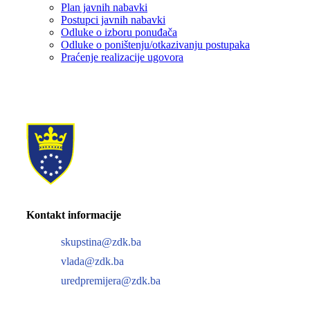
Plan javnih nabavki
Postupci javnih nabavki
Odluke o izboru ponuđača
Odluke o poništenju/otkazivanju postupaka
Praćenje realizacije ugovora
Kontakt informacije
skupstina@zdk.ba
vlada@zdk.ba
uredpremijera@zdk.ba