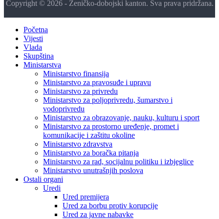
Copyright © 2026 - Zeničko-dobojski kanton. Sva prava pridržana.
Početna
Vijesti
Vlada
Skupština
Ministarstva
Ministarstvo finansija
Ministarstvo za pravosuđe i upravu
Ministarstvo za privredu
Ministarstvo za poljoprivredu, šumarstvo i
vodoprivredu
Ministarstvo za obrazovanje, nauku, kulturu i sport
Ministarstvo za prostorno uređenje, promet i
komunikacije i zaštitu okoline
Ministarstvo zdravstva
Ministarstvo za boračka pitanja
Ministarstvo za rad, socijalnu politiku i izbjeglice
Ministarstvo unutrašnjih poslova
Ostali organi
Uredi
Ured premijera
Ured za borbu protiv korupcije
Ured za javne nabavke