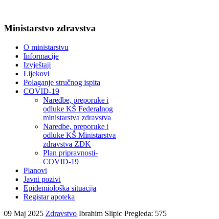
Ministarstvo zdravstva
O ministarstvu
Informacije
Izvještaji
Lijekovi
Polaganje stručnog ispita
COVID-19
Naredbe, preporuke i
odluke KŠ Federalnog
ministarstva zdravstva
Naredbe, preporuke i
odluke KŠ Ministarstva
zdravstva ZDK
Plan pripravnosti-
COVID-19
Planovi
Javni pozivi
Epidemiološka situacija
Registar apoteka
09 Maj 2025
Zdravstvo
Ibrahim Slipic
Pregleda: 575