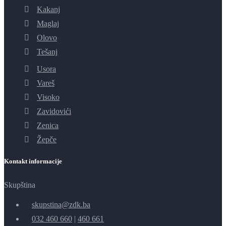
Kakanj
Maglaj
Olovo
Tešanj
Usora
Vareš
Visoko
Zavidovići
Zenica
Žepče
Kontakt informacije
Skupština
skupstina@zdk.ba
032 460 660
|
460 661