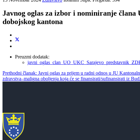
Javnog oglas za izbor i nominiranje člana
dobojskog kantona
Preuzmi dodatak:
javni_oglas_clan_UO_UKC_Sarajevo_predstavnik_ZD
Prethodni članak: Javni oglas za prijem u radni odnos u JU Kantonal
zdravstva–maligna oboljenja koja će se finansirati/sufinansirati iz 