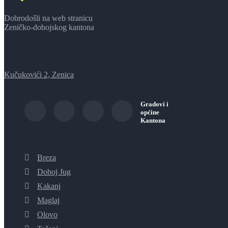
Dobrodošli na web stranicu
Zeničko-dobojskog kantona
Kučukovići 2, Zenica
Gradovi i
općine
Kantona
Breza
Doboj Jug
Kakanj
Maglaj
Olovo