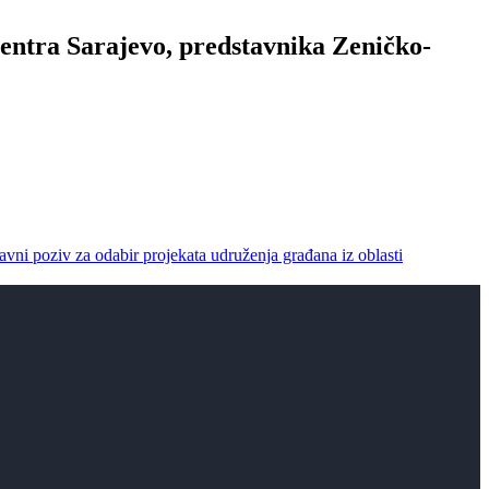
centra Sarajevo, predstavnika Zeničko-
avni poziv za odabir projekata udruženja građana iz oblasti