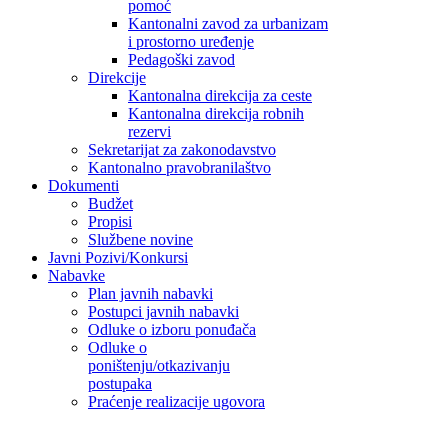
pomoć
Kantonalni zavod za urbanizam
i prostorno uređenje
Pedagoški zavod
Direkcije
Kantonalna direkcija za ceste
Kantonalna direkcija robnih
rezervi
Sekretarijat za zakonodavstvo
Kantonalno pravobranilaštvo
Dokumenti
Budžet
Propisi
Službene novine
Javni Pozivi/Konkursi
Nabavke
Plan javnih nabavki
Postupci javnih nabavki
Odluke o izboru ponuđača
Odluke o
poništenju/otkazivanju
postupaka
Praćenje realizacije ugovora