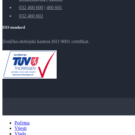
032 460 600
|
460 601
032 460 602
ISO standard
Zeničko-dobojski kanton-ISO 9001 certifikat.
Početna
Vijesti
Vlada