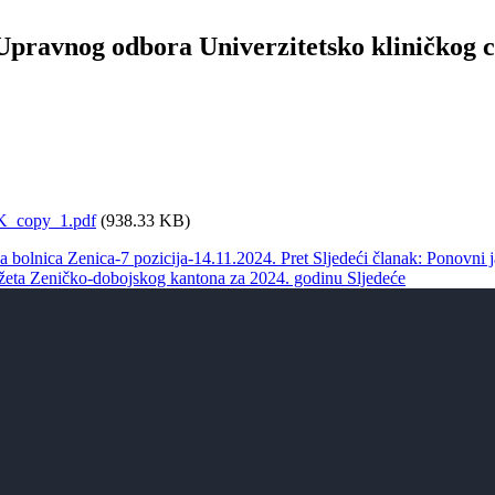
 Upravnog odbora Univerzitetsko kliničkog 
K_copy_1.pdf
(938.33 KB)
na bolnica Zenica-7 pozicija-14.11.2024.
Pret
Sljedeći članak: Ponovni j
Budžeta Zeničko-dobojskog kantona za 2024. godinu
Sljedeće