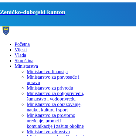
Zeničko-dobojski kanton
Početna
Vijesti
Vlada
Skupština
Ministarstva
Ministarstvo finansija
Ministarstvo za pravosuđe i
upravu
Ministarstvo za privredu
Ministarstvo za poljoprivredu,
šumarstvo i vodoprivredu
Ministarstvo za obrazovanje,
nauku, kulturu i sport
Ministarstvo za prostorno
uređenje, promet i
komunikacije i zaštitu okoline
Ministarstvo zdravstva