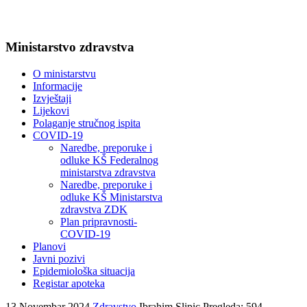
Ministarstvo zdravstva
O ministarstvu
Informacije
Izvještaji
Lijekovi
Polaganje stručnog ispita
COVID-19
Naredbe, preporuke i
odluke KŠ Federalnog
ministarstva zdravstva
Naredbe, preporuke i
odluke KŠ Ministarstva
zdravstva ZDK
Plan pripravnosti-
COVID-19
Planovi
Javni pozivi
Epidemiološka situacija
Registar apoteka
13 Novembar 2024
Zdravstvo
Ibrahim Slipic
Pregleda: 594