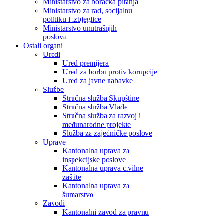
Ministarstvo za boračka pitanja
Ministarstvo za rad, socijalnu
politiku i izbjeglice
Ministarstvo unutrašnjih
poslova
Ostali organi
Uredi
Ured premijera
Ured za borbu protiv korupcije
Ured za javne nabavke
Službe
Stručna služba Skupštine
Stručna služba Vlade
Stručna služba za razvoj i
međunarodne projekte
Služba za zajedničke poslove
Uprave
Kantonalna uprava za
inspekcijske poslove
Kantonalna uprava civilne
zaštite
Kantonalna uprava za
šumarstvo
Zavodi
Kantonalni zavod za pravnu