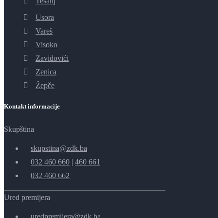
Tešanj
Usora
Vareš
Visoko
Zavidovići
Zenica
Žepče
Kontakt informacije
Skupština
skupstina@zdk.ba
032 460 660
|
460 661
032 460 662
Ured premijera
uredpremijera@zdk.ba