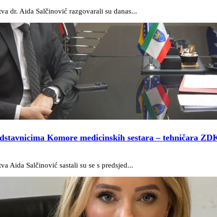
va dr. Aida Salčinović razgovarali su danas...
predstavnicima Komore medicinskih sestara – tehničara ZDK
a Aida Salčinović sastali su se s predsjed...