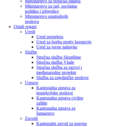
Ministarstvo za boračka pitanja
Ministarstvo za rad, socijalnu
politiku i izbjeglice
Ministarstvo unutrašnjih
poslova
Ostali organi
Uredi
Ured premijera
Ured za borbu protiv korupcije
Ured za javne nabavke
Službe
Stručna služba Skupštine
Stručna služba Vlade
Stručna služba za razvoj i
međunarodne projekte
Služba za zajedničke poslove
Uprave
Kantonalna uprava za
inspekcijske poslove
Kantonalna uprava civilne
zaštite
Kantonalna uprava za
šumarstvo
Zavodi
Kantonalni zavod za pravnu