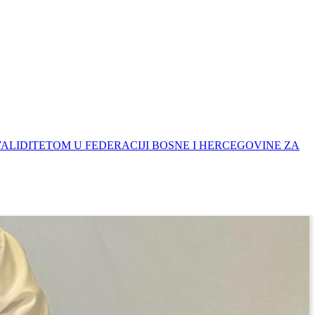
INVALIDITETOM U FEDERACIJI BOSNE I HERCEGOVINE ZA