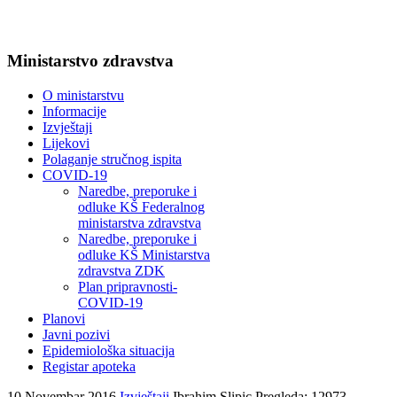
Ministarstvo zdravstva
O ministarstvu
Informacije
Izvještaji
Lijekovi
Polaganje stručnog ispita
COVID-19
Naredbe, preporuke i
odluke KŠ Federalnog
ministarstva zdravstva
Naredbe, preporuke i
odluke KŠ Ministarstva
zdravstva ZDK
Plan pripravnosti-
COVID-19
Planovi
Javni pozivi
Epidemiološka situacija
Registar apoteka
10 Novembar 2016
Izvještaji
Ibrahim Slipic
Pregleda: 12973