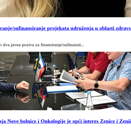
iranje/sufinansiranje projekata udruženja u oblasti zdravs
dva javna poziva za finansiranje/sufinansir...
a Nove bolnice i Onkologije je opći interes Zenice i Zen