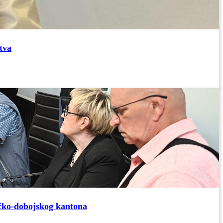
tva
ičko-dobojskog kantona