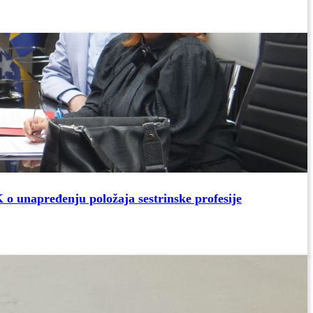
 o unapređenju položaja sestrinske profesije