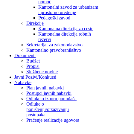
pomoć
Kantonalni zavod za urbanizam
i prostorno uređenje
Pedagoški zavod
Direkcije
Kantonalna direkcija za ceste
Kantonalna direkcija robnih
rezervi
Sekretarijat za zakonodavstvo
Kantonalno pravobranilaštvo
Dokumenti
Budžet
Propisi
Službene novine
Javni Pozivi/Konkursi
Nabavke
Plan javnih nabavki
Postupci javnih nabavki
Odluke o izboru ponuđača
Odluke o
poništenju/otkazivanju
postupaka
Praćenje realizacije ugovora