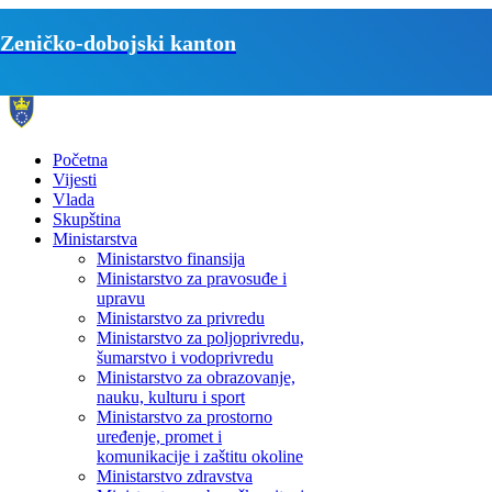
Zeničko-dobojski kanton
Početna
Vijesti
Vlada
Skupština
Ministarstva
Ministarstvo finansija
Ministarstvo za pravosuđe i
upravu
Ministarstvo za privredu
Ministarstvo za poljoprivredu,
šumarstvo i vodoprivredu
Ministarstvo za obrazovanje,
nauku, kulturu i sport
Ministarstvo za prostorno
uređenje, promet i
komunikacije i zaštitu okoline
Ministarstvo zdravstva