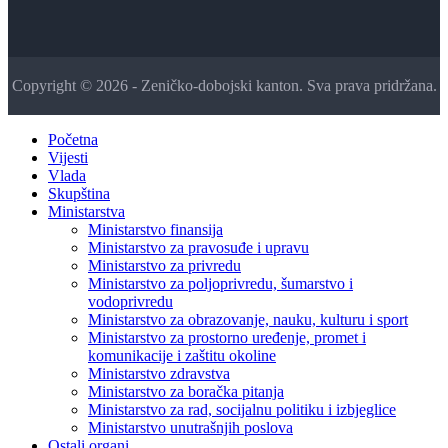
Copyright © 2026 - Zeničko-dobojski kanton. Sva prava pridržana.
Početna
Vijesti
Vlada
Skupština
Ministarstva
Ministarstvo finansija
Ministarstvo za pravosuđe i upravu
Ministarstvo za privredu
Ministarstvo za poljoprivredu, šumarstvo i
vodoprivredu
Ministarstvo za obrazovanje, nauku, kulturu i sport
Ministarstvo za prostorno uređenje, promet i
komunikacije i zaštitu okoline
Ministarstvo zdravstva
Ministarstvo za boračka pitanja
Ministarstvo za rad, socijalnu politiku i izbjeglice
Ministarstvo unutrašnjih poslova
Ostali organi