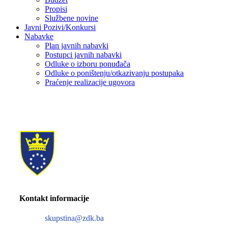
Propisi
Službene novine
Javni Pozivi/Konkursi
Nabavke
Plan javnih nabavki
Postupci javnih nabavki
Odluke o izboru ponuđača
Odluke o poništenju/otkazivanju postupaka
Praćenje realizacije ugovora
Kontakt informacije
skupstina@zdk.ba