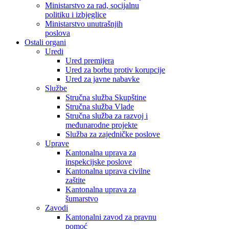
Ministarstvo za rad, socijalnu
politiku i izbjeglice
Ministarstvo unutrašnjih
poslova
Ostali organi
Uredi
Ured premijera
Ured za borbu protiv korupcije
Ured za javne nabavke
Službe
Stručna služba Skupštine
Stručna služba Vlade
Stručna služba za razvoj i
međunarodne projekte
Služba za zajedničke poslove
Uprave
Kantonalna uprava za
inspekcijske poslove
Kantonalna uprava civilne
zaštite
Kantonalna uprava za
šumarstvo
Zavodi
Kantonalni zavod za pravnu
pomoć