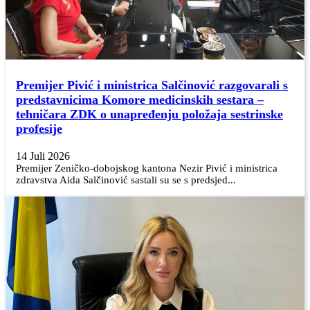
Premijer Pivić i ministrica Salčinović razgovarali s
predstavnicima Komore medicinskih sestara –
tehničara ZDK o unapređenju položaja sestrinske
profesije
14 Juli 2026
Premijer Zeničko-dobojskog kantona Nezir Pivić i ministrica
zdravstva Aida Salčinović sastali su se s predsjed...