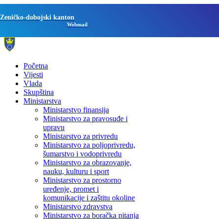
Zeničko-dobojski kanton
Webmail
Početna
Vijesti
Vlada
Skupština
Ministarstva
Ministarstvo finansija
Ministarstvo za pravosuđe i
upravu
Ministarstvo za privredu
Ministarstvo za poljoprivredu,
šumarstvo i vodoprivredu
Ministarstvo za obrazovanje,
nauku, kulturu i sport
Ministarstvo za prostorno
uređenje, promet i
komunikacije i zaštitu okoline
Ministarstvo zdravstva
Ministarstvo za boračka pitanja