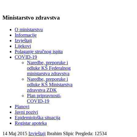
Ministarstvo zdravstva
O ministarstvu
Informacije
Izvještaji
Lijekovi
Polaganje stručnog ispita
COVID-19
Naredbe, preporuke i
odluke KŠ Federalnog
ministarstva zdravstva
Naredbe, preporuke i
odluke KŠ Ministarstva
zdravstva ZDK
Plan pripravnosti-
COVID-19
Planovi
Javni pozivi
Epidemiološka situacija
Registar apoteka
14 Maj 2015
Izvještaji
Ibrahim Slipic
Pregleda: 12534