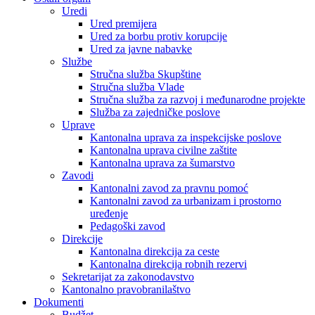
Uredi
Ured premijera
Ured za borbu protiv korupcije
Ured za javne nabavke
Službe
Stručna služba Skupštine
Stručna služba Vlade
Stručna služba za razvoj i međunarodne projekte
Služba za zajedničke poslove
Uprave
Kantonalna uprava za inspekcijske poslove
Kantonalna uprava civilne zaštite
Kantonalna uprava za šumarstvo
Zavodi
Kantonalni zavod za pravnu pomoć
Kantonalni zavod za urbanizam i prostorno
uređenje
Pedagoški zavod
Direkcije
Kantonalna direkcija za ceste
Kantonalna direkcija robnih rezervi
Sekretarijat za zakonodavstvo
Kantonalno pravobranilaštvo
Dokumenti
Budžet