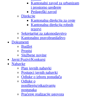
Kantonalni zavod za urbanizam
i prostorno uređenje
Pedagoški zavod
Direkcije
Kantonalna direkcija za ceste
Kantonalna direkcija robnih
rezervi
Sekretarijat za zakonodavstvo
Kantonalno pravobranilaštvo
Dokumenti
Budžet
Propisi
Službene novine
Javni Pozivi/Konkursi
Nabavke
Plan javnih nabavki
Postupci javnih nabavki
Odluke o izboru ponuđača
Odluke o
poništenju/otkazivanju
postupaka
Praćenje realizacije ugovora