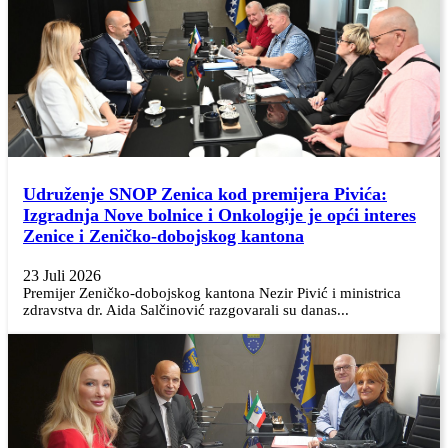
Udruženje SNOP Zenica kod premijera Pivića:
Izgradnja Nove bolnice i Onkologije je opći interes
Zenice i Zeničko-dobojskog kantona
23 Juli 2026
Premijer Zeničko-dobojskog kantona Nezir Pivić i ministrica
zdravstva dr. Aida Salčinović razgovarali su danas...