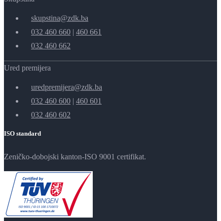
skupstina@zdk.ba
032 460 660
|
460 661
032 460 662
Ured premijera
uredpremijera@zdk.ba
032 460 600
|
460 601
032 460 602
ISO standard
Zeničko-dobojski kanton-ISO 9001 certifikat.