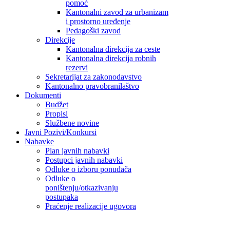
pomoć
Kantonalni zavod za urbanizam
i prostorno uređenje
Pedagoški zavod
Direkcije
Kantonalna direkcija za ceste
Kantonalna direkcija robnih
rezervi
Sekretarijat za zakonodavstvo
Kantonalno pravobranilaštvo
Dokumenti
Budžet
Propisi
Službene novine
Javni Pozivi/Konkursi
Nabavke
Plan javnih nabavki
Postupci javnih nabavki
Odluke o izboru ponuđača
Odluke o
poništenju/otkazivanju
postupaka
Praćenje realizacije ugovora