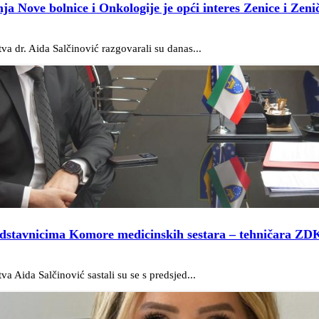
a Nove bolnice i Onkologije je opći interes Zenice i Zen
va dr. Aida Salčinović razgovarali su danas...
predstavnicima Komore medicinskih sestara – tehničara ZDK
a Aida Salčinović sastali su se s predsjed...