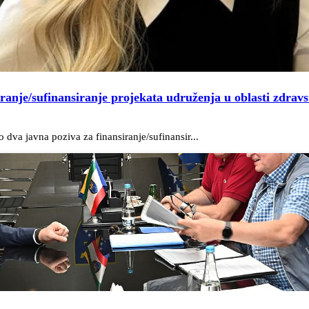
iranje/sufinansiranje projekata udruženja u oblasti zdravs
dva javna poziva za finansiranje/sufinansir...