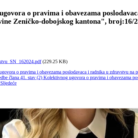
ugovora o pravima i obavezama poslodavaca
ine Zeničko-dobojskog kantona", broj:16/2
stvu_SN_162024.pdf
(229.25 KB)
 ugovora o pravima i obavezama poslodavaca i radnika u zdravstvu na
edbe člana 41. stav (2) Kolektivnog ugovora o pravima i obavezama po
)
Sljedeće