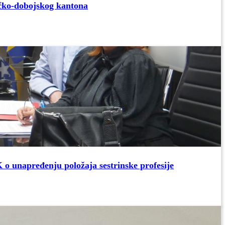
ičko-dobojskog kantona
 o unapređenju položaja sestrinske profesije