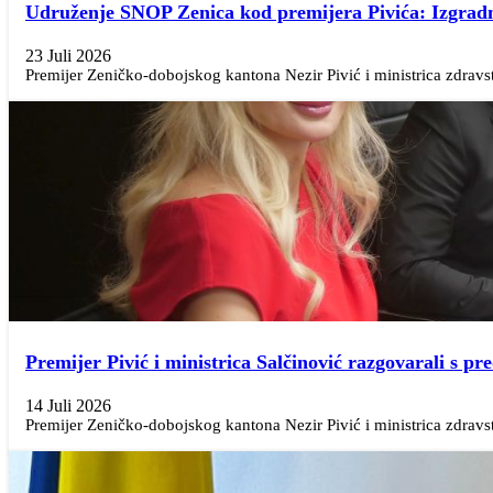
Udruženje SNOP Zenica kod premijera Pivića: Izgradnj
23 Juli 2026
Premijer Zeničko-dobojskog kantona Nezir Pivić i ministrica zdravst
Premijer Pivić i ministrica Salčinović razgovarali s 
14 Juli 2026
Premijer Zeničko-dobojskog kantona Nezir Pivić i ministrica zdravstv