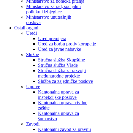
Ministarstvo za boračka pitanja
Ministarstvo za rad, socijalnu
politiku i izbjeglice
Ministarstvo unutrašnjih
poslova
Ostali organi
Uredi
Ured premijera
Ured za borbu protiv korupcije
Ured za javne nabavke
Službe
Stručna služba Skupštine
Stručna služba Vlade
Stručna služba za razvoj i
međunarodne projekte
Služba za zajedničke poslove
Uprave
Kantonalna uprava za
inspekcijske poslove
Kantonalna uprava civilne
zaštite
Kantonalna uprava za
šumarstvo
Zavodi
Kantonalni zavod za pravnu