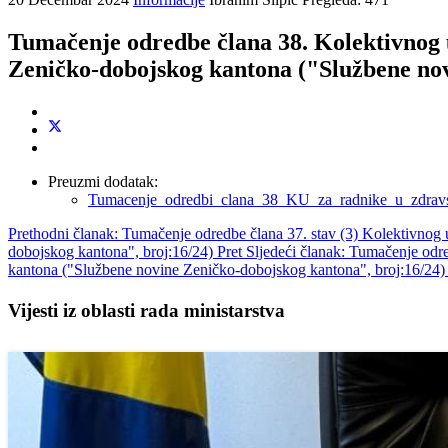
Tumačenje odredbe člana 38. Kolektivnog 
Zeničko-dobojskog kantona ("Službene nov
Preuzmi dodatak:
Tumacenje_odredbi_clana_38_KU_za_radnike_u_zdrav
Prethodni članak: Tumačenje odredbe člana 37. stav (3) Kolektivnog
dobojskog kantona", broj:16/24)
Pret
Sljedeći članak: Tumačenje odr
kantona ("Službene novine Zeničko-dobojskog kantona", broj:16/24
Vijesti iz oblasti rada ministarstva