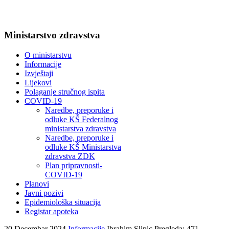
Ministarstvo zdravstva
O ministarstvu
Informacije
Izvještaji
Lijekovi
Polaganje stručnog ispita
COVID-19
Naredbe, preporuke i
odluke KŠ Federalnog
ministarstva zdravstva
Naredbe, preporuke i
odluke KŠ Ministarstva
zdravstva ZDK
Plan pripravnosti-
COVID-19
Planovi
Javni pozivi
Epidemiološka situacija
Registar apoteka
20 Decembar 2024
Informacije
Ibrahim Slipic
Pregleda: 471