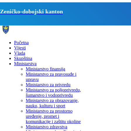
Zeničko-dobojski kanton
Početna
Vijesti
Vlada
Skupština
Ministarstva
Ministarstvo finansija
Ministarstvo za pravosuđe i
upravu
Ministarstvo za privredu
Ministarstvo za poljoprivredu,
šumarstvo i vodoprivredu
Ministarstvo za obrazovanje,
nauku, kulturu i sport
Ministarstvo za prostorno
uređenje, promet i
komunikacije i zaštitu okoline
Ministarstvo zdravstva