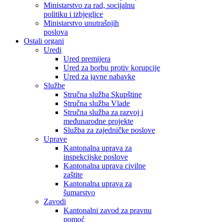
Ministarstvo za rad, socijalnu
politiku i izbjeglice
Ministarstvo unutrašnjih
poslova
Ostali organi
Uredi
Ured premijera
Ured za borbu protiv korupcije
Ured za javne nabavke
Službe
Stručna služba Skupštine
Stručna služba Vlade
Stručna služba za razvoj i
međunarodne projekte
Služba za zajedničke poslove
Uprave
Kantonalna uprava za
inspekcijske poslove
Kantonalna uprava civilne
zaštite
Kantonalna uprava za
šumarstvo
Zavodi
Kantonalni zavod za pravnu
pomoć