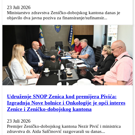
23 Juli 2026
Ministarstvo zdravstva Zeničko-dobojskog kantona danas je
objavilo dva javna poziva za finansiranje/sufinansir...
Udruženje SNOP Zenica kod premijera Pivića:
Izgradnja Nove bolnice i Onkologije je opći interes
Zenice i Zeničko-dobojskog kantona
23 Juli 2026
Premijer Zeničko-dobojskog kantona Nezir Pivić i ministrica
zdravstva dr. Aida Salčinović razgovarali su danas...