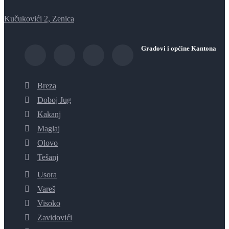
Kučukovići 2, Zenica
Gradovi i općine Kantona
Breza
Doboj Jug
Kakanj
Maglaj
Olovo
Tešanj
Usora
Vareš
Visoko
Zavidovići