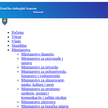
Zeničko-dobojski kanton
Webmail
Početna
Vijesti
Vlada
Skupština
Ministarstva
Ministarstvo finansija
Ministarstvo za pravosuđe i
upravu
Ministarstvo za privredu
Ministarstvo za poljoprivredu,
šumarstvo i vodoprivredu
Ministarstvo za obrazovanje,
nauku, kulturu i sport
Ministarstvo za prostorno
uređenje, promet i
komunikacije i zaštitu okoline
Ministarstvo zdravstva
Ministarstvo za boračka pitanja