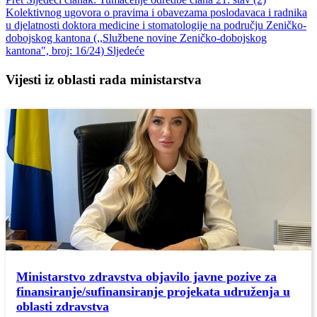
Kolektivnog ugovora o pravima i obavezama poslodavaca i radnika
u djelatnosti doktora medicine i stomatologije na području Zeničko-
dobojskog kantona (,,Službene novine Zeničko-dobojskog
kantona", broj: 16/24)
Sljedeće
Vijesti iz oblasti rada ministarstva
Ministarstvo zdravstva objavilo javne pozive za
finansiranje/sufinansiranje projekata udruženja u
oblasti zdravstva