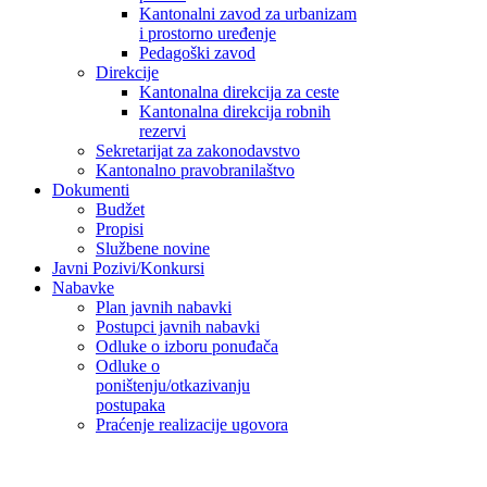
Kantonalni zavod za urbanizam
i prostorno uređenje
Pedagoški zavod
Direkcije
Kantonalna direkcija za ceste
Kantonalna direkcija robnih
rezervi
Sekretarijat za zakonodavstvo
Kantonalno pravobranilaštvo
Dokumenti
Budžet
Propisi
Službene novine
Javni Pozivi/Konkursi
Nabavke
Plan javnih nabavki
Postupci javnih nabavki
Odluke o izboru ponuđača
Odluke o
poništenju/otkazivanju
postupaka
Praćenje realizacije ugovora