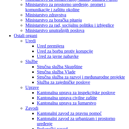
Ministarstvo za prostorno uređenje, promet i
komunikacije i zaštitu okoline
Ministarstvo zdravstva
Ministarstvo za boračka pitanja
Ministarstvo za rad, socijalnu politiku i izbjeglice
Ministarstvo unutrašnjih poslova
Ostali organi
Uredi
Ured premijera
Ured za borbu protiv korupcije
Ured za javne nabavke
Službe
Stručna služba Skupštine
Stručna služba Vlade
Stručna služba za razvoj i međunarodne projekte
Služba za zajedničke poslove
Uprave
Kantonalna uprava za inspekcijske poslove
Kantonalna uprava civilne zaštite
Kantonalna uprava za šumarstvo
Zavodi
Kantonalni zavod za pravnu pomoć
Kantonalni zavod za urbanizam i prostorno
uređenje
Pedagoški zavod