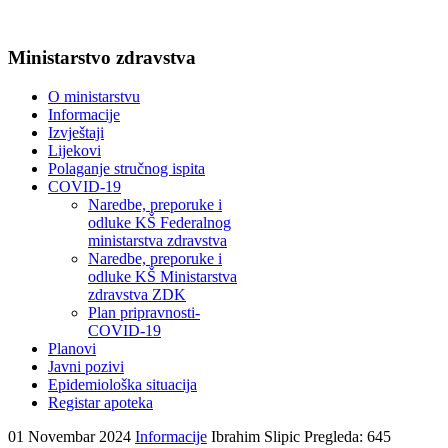
Ministarstvo zdravstva
O ministarstvu
Informacije
Izvještaji
Lijekovi
Polaganje stručnog ispita
COVID-19
Naredbe, preporuke i
odluke KŠ Federalnog
ministarstva zdravstva
Naredbe, preporuke i
odluke KŠ Ministarstva
zdravstva ZDK
Plan pripravnosti-
COVID-19
Planovi
Javni pozivi
Epidemiološka situacija
Registar apoteka
01 Novembar 2024
Informacije
Ibrahim Slipic
Pregleda: 645