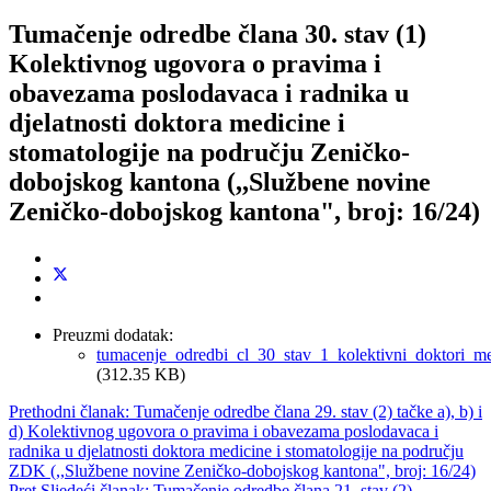
Tumačenje odredbe člana 30. stav (1)
Kolektivnog ugovora o pravima i
obavezama poslodavaca i radnika u
djelatnosti doktora medicine i
stomatologije na području Zeničko-
dobojskog kantona (,,Službene novine
Zeničko-dobojskog kantona", broj: 16/24)
Preuzmi dodatak:
tumacenje_odredbi_cl_30_stav_1_kolektivni_doktori_me
(312.35 KB)
Prethodni članak: Tumačenje odredbe člana 29. stav (2) tačke a), b) i
d) Kolektivnog ugovora o pravima i obavezama poslodavaca i
radnika u djelatnosti doktora medicine i stomatologije na području
ZDK (,,Službene novine Zeničko-dobojskog kantona", broj: 16/24)
Pret
Sljedeći članak: Tumačenje odredbe člana 21. stav (2)