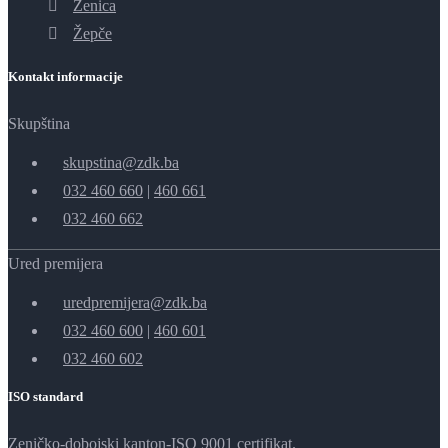
Zenica
Žepče
Kontakt informacije
Skupština
skupstina@zdk.ba
032 460 660
|
460 661
032 460 662
Ured premijera
uredpremijera@zdk.ba
032 460 600
|
460 601
032 460 602
ISO standard
Zeničko-dobojski kanton-ISO 9001 certifikat.