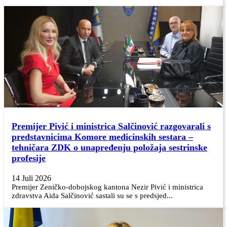
Premijer Pivić i ministrica Salčinović razgovarali s
predstavnicima Komore medicinskih sestara –
tehničara ZDK o unapređenju položaja sestrinske
profesije
14 Juli 2026
Premijer Zeničko-dobojskog kantona Nezir Pivić i ministrica
zdravstva Aida Salčinović sastali su se s predsjed...