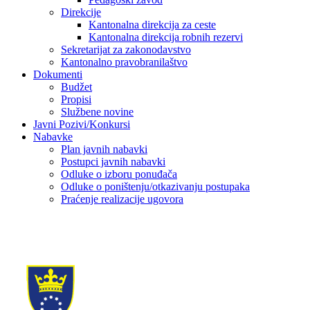
Direkcije
Kantonalna direkcija za ceste
Kantonalna direkcija robnih rezervi
Sekretarijat za zakonodavstvo
Kantonalno pravobranilaštvo
Dokumenti
Budžet
Propisi
Službene novine
Javni Pozivi/Konkursi
Nabavke
Plan javnih nabavki
Postupci javnih nabavki
Odluke o izboru ponuđača
Odluke o poništenju/otkazivanju postupaka
Praćenje realizacije ugovora