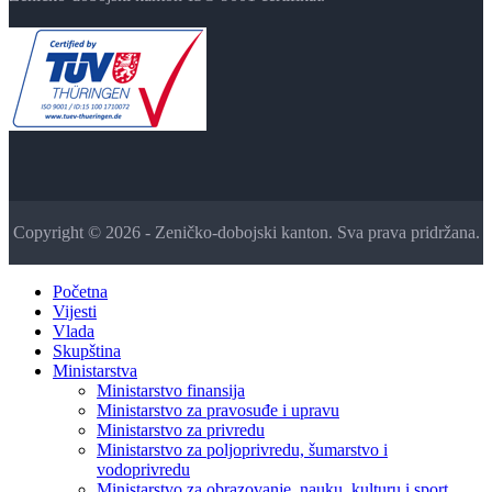
Copyright © 2026 - Zeničko-dobojski kanton. Sva prava pridržana.
Početna
Vijesti
Vlada
Skupština
Ministarstva
Ministarstvo finansija
Ministarstvo za pravosuđe i upravu
Ministarstvo za privredu
Ministarstvo za poljoprivredu, šumarstvo i
vodoprivredu
Ministarstvo za obrazovanje, nauku, kulturu i sport