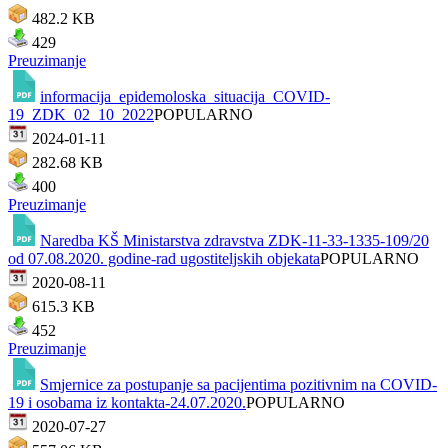
482.2 KB
429
Preuzimanje
informacija_epidemoloska_situacija_COVID-
19_ZDK_02_10_2022
POPULARNO
2024-01-11
282.68 KB
400
Preuzimanje
Naredba KŠ Ministarstva zdravstva ZDK-11-33-1335-109/20
od 07.08.2020. godine-rad ugostiteljskih objekata
POPULARNO
2020-08-11
615.3 KB
452
Preuzimanje
Smjernice za postupanje sa pacijentima pozitivnim na COVID-
19 i osobama iz kontakta-24.07.2020.
POPULARNO
2020-07-27