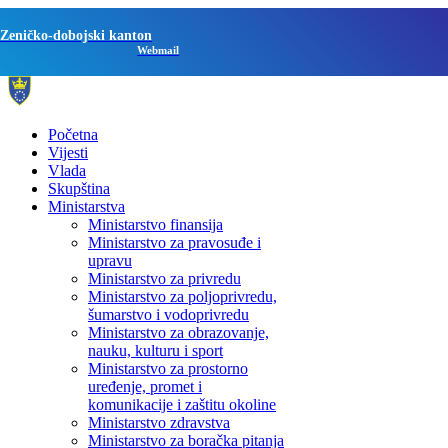
Zeničko-dobojski kanton
Webmail
Početna
Vijesti
Vlada
Skupština
Ministarstva
Ministarstvo finansija
Ministarstvo za pravosuđe i
upravu
Ministarstvo za privredu
Ministarstvo za poljoprivredu,
šumarstvo i vodoprivredu
Ministarstvo za obrazovanje,
nauku, kulturu i sport
Ministarstvo za prostorno
uređenje, promet i
komunikacije i zaštitu okoline
Ministarstvo zdravstva
Ministarstvo za boračka pitanja