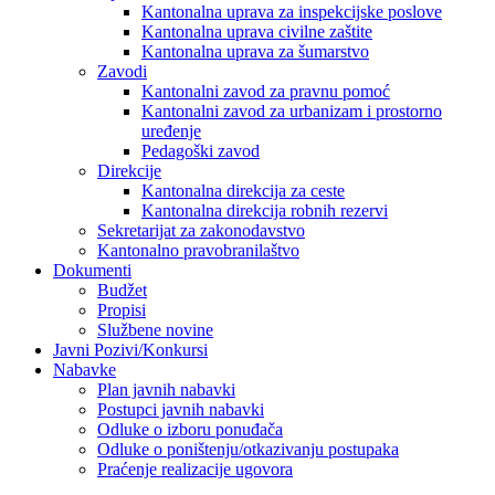
Kantonalna uprava za inspekcijske poslove
Kantonalna uprava civilne zaštite
Kantonalna uprava za šumarstvo
Zavodi
Kantonalni zavod za pravnu pomoć
Kantonalni zavod za urbanizam i prostorno
uređenje
Pedagoški zavod
Direkcije
Kantonalna direkcija za ceste
Kantonalna direkcija robnih rezervi
Sekretarijat za zakonodavstvo
Kantonalno pravobranilaštvo
Dokumenti
Budžet
Propisi
Službene novine
Javni Pozivi/Konkursi
Nabavke
Plan javnih nabavki
Postupci javnih nabavki
Odluke o izboru ponuđača
Odluke o poništenju/otkazivanju postupaka
Praćenje realizacije ugovora