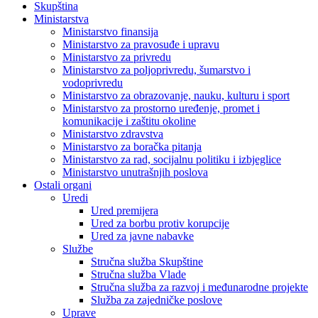
Skupština
Ministarstva
Ministarstvo finansija
Ministarstvo za pravosuđe i upravu
Ministarstvo za privredu
Ministarstvo za poljoprivredu, šumarstvo i
vodoprivredu
Ministarstvo za obrazovanje, nauku, kulturu i sport
Ministarstvo za prostorno uređenje, promet i
komunikacije i zaštitu okoline
Ministarstvo zdravstva
Ministarstvo za boračka pitanja
Ministarstvo za rad, socijalnu politiku i izbjeglice
Ministarstvo unutrašnjih poslova
Ostali organi
Uredi
Ured premijera
Ured za borbu protiv korupcije
Ured za javne nabavke
Službe
Stručna služba Skupštine
Stručna služba Vlade
Stručna služba za razvoj i međunarodne projekte
Služba za zajedničke poslove
Uprave