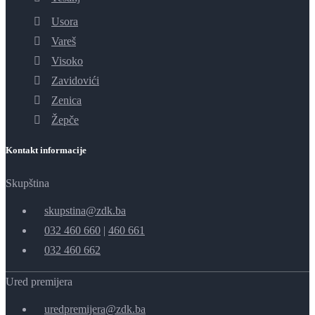
Usora
Vareš
Visoko
Zavidovići
Zenica
Žepče
Kontakt informacije
Skupština
skupstina@zdk.ba
032 460 660
|
460 661
032 460 662
Ured premijera
uredpremijera@zdk.ba