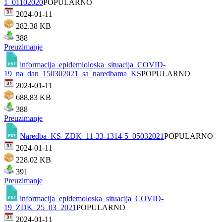
1_01102020
POPULARNO
2024-01-11
282.38 KB
388
Preuzimanje
informacija_epidemioloska_situacija_COVID-
19_na_dan_150302021_sa_naredbama_KS
POPULARNO
2024-01-11
688.83 KB
388
Preuzimanje
Naredba_KS_ZDK_11-33-1314-5_05032021
POPULARNO
2024-01-11
228.02 KB
391
Preuzimanje
informacija_epidemoloska_situacija_COVID-
19_ZDK_25_03_2021
POPULARNO
2024-01-11