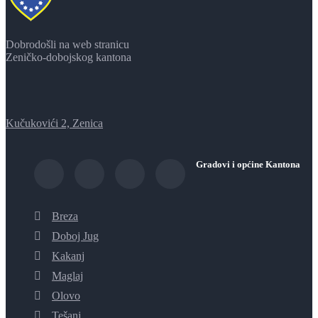
Dobrodošli na web stranicu
Zeničko-dobojskog kantona
Kučukovići 2, Zenica
Gradovi i općine Kantona
Breza
Doboj Jug
Kakanj
Maglaj
Olovo
Tešanj