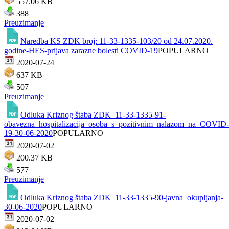
557.06 KB
388
Preuzimanje
Naredba KS ZDK broj: 11-33-1335-103/20 od 24.07.2020.
godine-HES-prijava zarazne bolesti COVID-19
POPULARNO
2020-07-24
637 KB
507
Preuzimanje
Odluka Kriznog štaba ZDK_11-33-1335-91-
obavezna_hospitalizacija_osoba_s_pozitivnim_nalazom_na_COVID-
19-30-06-2020
POPULARNO
2020-07-02
200.37 KB
577
Preuzimanje
Odluka Kriznog štaba ZDK_11-33-1335-90-javna_okupljanja-
30-06-2020
POPULARNO
2020-07-02