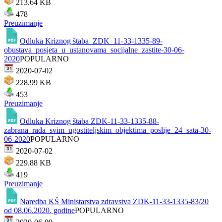
213.64 KB
478
Preuzimanje
Odluka Kriznog štaba_ZDK_11-33-1335-89-
obustava_posjeta_u_ustanovama_socijalne_zastite-30-06-
2020
POPULARNO
2020-07-02
228.99 KB
453
Preuzimanje
Odluka Kriznog štaba ZDK-11-33-1335-88-
zabrana_rada_svim_ugostiteljskim_objektima_poslije_24_sata-30-
06-2020
POPULARNO
2020-07-02
229.88 KB
419
Preuzimanje
Naredba KŠ Ministarstva zdravstva ZDK-11-33-1335-83/20
od 08.06.2020. godine
POPULARNO