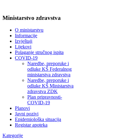
Ministarstvo zdravstva
O ministarstvu
Informacije
Izvještaji
Lijekovi
Polaganje stručnog ispita
COVID-19
Naredbe, preporuke i
odluke KŠ Federalnog
ministarstva zdravstva
Naredbe, preporuke i
odluke KŠ Ministarstva
zdravstva ZDK
Plan pripravnosti-
COVID-19
Planovi
Javni pozivi
Epidemiološka situacija
Registar apoteka
Kategorije