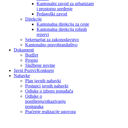
Kantonalni zavod za urbanizam
i prostorno uređenje
Pedagoški zavod
Direkcije
Kantonalna direkcija za ceste
Kantonalna direkcija robnih
rezervi
Sekretarijat za zakonodavstvo
Kantonalno pravobranilaštvo
Dokumenti
Budžet
Propisi
Službene novine
Javni Pozivi/Konkursi
Nabavke
Plan javnih nabavki
Postupci javnih nabavki
Odluke o izboru ponuđača
Odluke o
poništenju/otkazivanju
postupaka
Praćenje realizacije ugovora