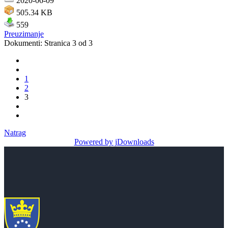
2020-06-09
505.34 KB
559
Preuzimanje
Dokumenti: Stranica 3 od 3
1
2
3
Natrag
Powered by jDownloads