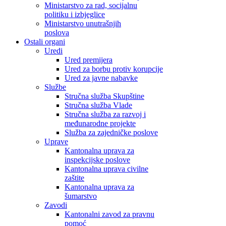
Ministarstvo za rad, socijalnu
politiku i izbjeglice
Ministarstvo unutrašnjih
poslova
Ostali organi
Uredi
Ured premijera
Ured za borbu protiv korupcije
Ured za javne nabavke
Službe
Stručna služba Skupštine
Stručna služba Vlade
Stručna služba za razvoj i
međunarodne projekte
Služba za zajedničke poslove
Uprave
Kantonalna uprava za
inspekcijske poslove
Kantonalna uprava civilne
zaštite
Kantonalna uprava za
šumarstvo
Zavodi
Kantonalni zavod za pravnu
pomoć