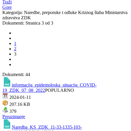
Traži
Gore
Kategorija: Naredbe, preporuke i odluke Kriznog štaba Ministarstva
zdravstva ZDK
Dokumenti: Stranica 3 od 3
1
2
3
Dokumenti: 44
informacija_epidemoloska_situacija_COVID-
19_ZDK_07_08_2022
POPULARNO
2024-01-11
207.16 KB
379
Preuzimanje
Naredba_KS_ZDK_11-33-1335-103-