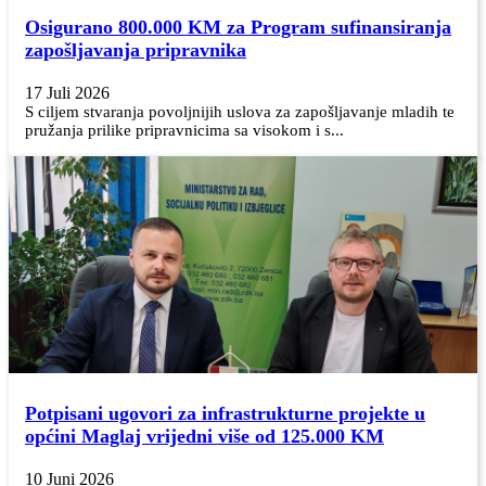
Osigurano 800.000 KM za Program sufinansiranja
zapošljavanja pripravnika
17 Juli 2026
S ciljem stvaranja povoljnijih uslova za zapošljavanje mladih te
pružanja prilike pripravnicima sa visokom i s...
Potpisani ugovori za infrastrukturne projekte u
općini Maglaj vrijedni više od 125.000 KM
10 Juni 2026