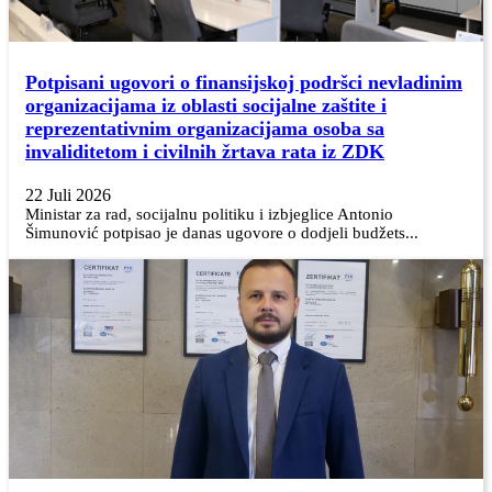
Potpisani ugovori o finansijskoj podršci nevladinim
organizacijama iz oblasti socijalne zaštite i
reprezentativnim organizacijama osoba sa
invaliditetom i civilnih žrtava rata iz ZDK
22 Juli 2026
Ministar za rad, socijalnu politiku i izbjeglice Antonio
Šimunović potpisao je danas ugovore o dodjeli budžets...