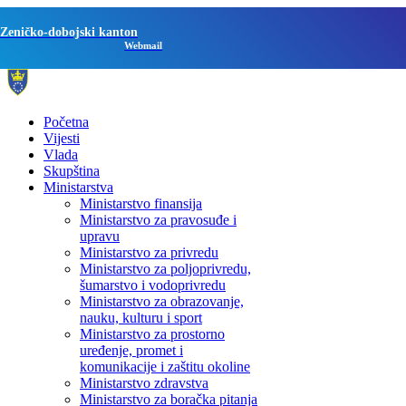
Zeničko-dobojski kanton
Webmail
Početna
Vijesti
Vlada
Skupština
Ministarstva
Ministarstvo finansija
Ministarstvo za pravosuđe i
upravu
Ministarstvo za privredu
Ministarstvo za poljoprivredu,
šumarstvo i vodoprivredu
Ministarstvo za obrazovanje,
nauku, kulturu i sport
Ministarstvo za prostorno
uređenje, promet i
komunikacije i zaštitu okoline
Ministarstvo zdravstva
Ministarstvo za boračka pitanja