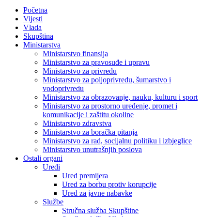
Početna
Vijesti
Vlada
Skupština
Ministarstva
Ministarstvo finansija
Ministarstvo za pravosuđe i upravu
Ministarstvo za privredu
Ministarstvo za poljoprivredu, šumarstvo i
vodoprivredu
Ministarstvo za obrazovanje, nauku, kulturu i sport
Ministarstvo za prostorno uređenje, promet i
komunikacije i zaštitu okoline
Ministarstvo zdravstva
Ministarstvo za boračka pitanja
Ministarstvo za rad, socijalnu politiku i izbjeglice
Ministarstvo unutrašnjih poslova
Ostali organi
Uredi
Ured premijera
Ured za borbu protiv korupcije
Ured za javne nabavke
Službe
Stručna služba Skupštine