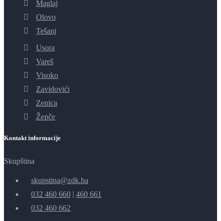
Maglaj
Olovo
Tešanj
Usora
Vareš
Visoko
Zavidovići
Zenica
Žepče
Kontakt informacije
Skupština
skupstina@zdk.ba
032 460 660
|
460 661
032 460 662