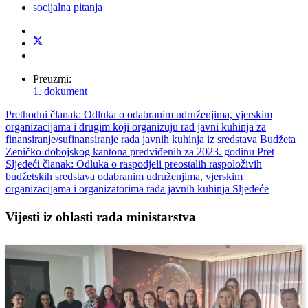
socijalna pitanja
Preuzmi:
1. dokument
Prethodni članak: Odluka o odabranim udruženjima, vjerskim
organizacijama i drugim koji organizuju rad javni kuhinja za
finansiranje/sufinansiranje rada javnih kuhinja iz sredstava Budžeta
Zeničko-dobojskog kantona predviđenih za 2023. godinu
Pret
Sljedeći članak: Odluka o raspodjeli preostalih raspoloživih
budžetskih sredstava odabranim udruženjima, vjerskim
organizacijama i organizatorima rada javnih kuhinja
Sljedeće
Vijesti iz oblasti rada ministarstva