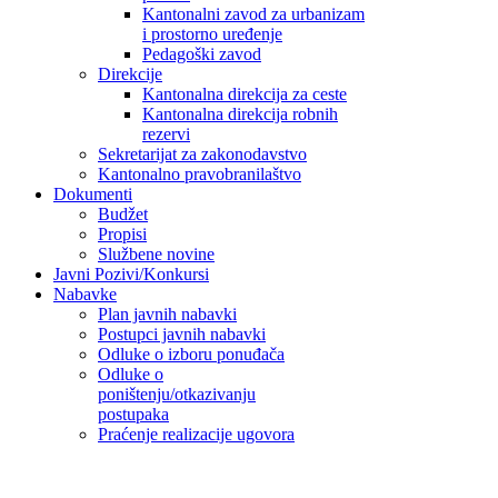
Kantonalni zavod za urbanizam
i prostorno uređenje
Pedagoški zavod
Direkcije
Kantonalna direkcija za ceste
Kantonalna direkcija robnih
rezervi
Sekretarijat za zakonodavstvo
Kantonalno pravobranilaštvo
Dokumenti
Budžet
Propisi
Službene novine
Javni Pozivi/Konkursi
Nabavke
Plan javnih nabavki
Postupci javnih nabavki
Odluke o izboru ponuđača
Odluke o
poništenju/otkazivanju
postupaka
Praćenje realizacije ugovora