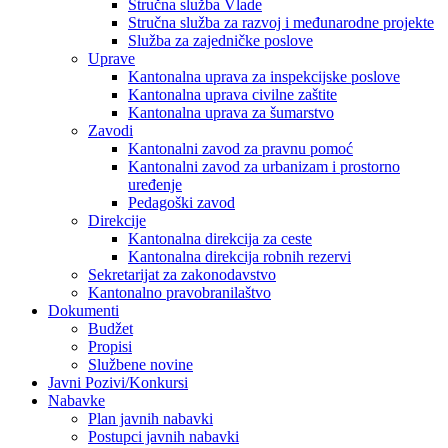
Stručna služba Vlade
Stručna služba za razvoj i međunarodne projekte
Služba za zajedničke poslove
Uprave
Kantonalna uprava za inspekcijske poslove
Kantonalna uprava civilne zaštite
Kantonalna uprava za šumarstvo
Zavodi
Kantonalni zavod za pravnu pomoć
Kantonalni zavod za urbanizam i prostorno
uređenje
Pedagoški zavod
Direkcije
Kantonalna direkcija za ceste
Kantonalna direkcija robnih rezervi
Sekretarijat za zakonodavstvo
Kantonalno pravobranilaštvo
Dokumenti
Budžet
Propisi
Službene novine
Javni Pozivi/Konkursi
Nabavke
Plan javnih nabavki
Postupci javnih nabavki