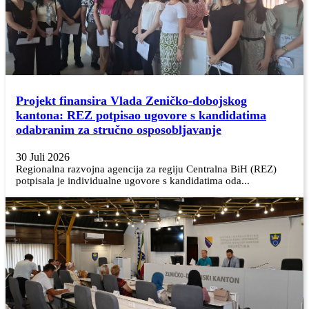
Projekt finansira Vlada Zeničko-dobojskog
kantona: REZ potpisao ugovore s kandidatima
odabranim za stručno osposobljavanje
30 Juli 2026
Regionalna razvojna agencija za regiju Centralna BiH (REZ)
potpisala je individualne ugovore s kandidatima oda...