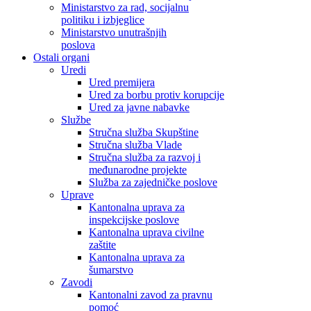
Ministarstvo za rad, socijalnu
politiku i izbjeglice
Ministarstvo unutrašnjih
poslova
Ostali organi
Uredi
Ured premijera
Ured za borbu protiv korupcije
Ured za javne nabavke
Službe
Stručna služba Skupštine
Stručna služba Vlade
Stručna služba za razvoj i
međunarodne projekte
Služba za zajedničke poslove
Uprave
Kantonalna uprava za
inspekcijske poslove
Kantonalna uprava civilne
zaštite
Kantonalna uprava za
šumarstvo
Zavodi
Kantonalni zavod za pravnu
pomoć