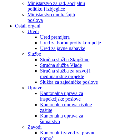
Ministarstvo za rad, socijalnu
politiku i izbjeglice
Ministarstvo unutrašnjih
poslova
Ostali organi
Uredi
Ured premijera
Ured za borbu protiv korupcije
Ured za javne nabavke
Službe
Stručna služba Skupštine
Stručna služba Vlade
Stručna služba za razvoj i
međunarodne projekte
Služba za zajedničke poslove
Uprave
Kantonalna uprava za
inspekcijske poslove
Kantonalna uprava civilne
zaštite
Kantonalna uprava za
šumarstvo
Zavodi
Kantonalni zavod za pravnu
pomoć