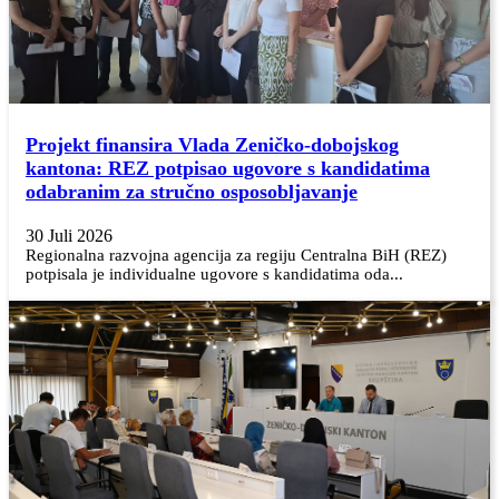
Projekt finansira Vlada Zeničko-dobojskog
kantona: REZ potpisao ugovore s kandidatima
odabranim za stručno osposobljavanje
30 Juli 2026
Regionalna razvojna agencija za regiju Centralna BiH (REZ)
potpisala je individualne ugovore s kandidatima oda...