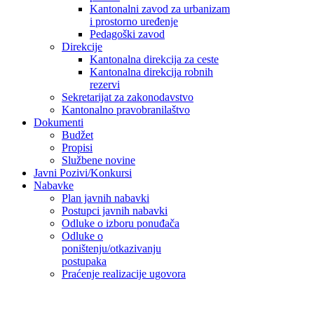
Kantonalni zavod za urbanizam
i prostorno uređenje
Pedagoški zavod
Direkcije
Kantonalna direkcija za ceste
Kantonalna direkcija robnih
rezervi
Sekretarijat za zakonodavstvo
Kantonalno pravobranilaštvo
Dokumenti
Budžet
Propisi
Službene novine
Javni Pozivi/Konkursi
Nabavke
Plan javnih nabavki
Postupci javnih nabavki
Odluke o izboru ponuđača
Odluke o
poništenju/otkazivanju
postupaka
Praćenje realizacije ugovora