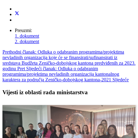
Preuzmi:
1. dokument
2. dokument
Prethodni članak: Odluka o odabranim programima/projektima
nevladinih organizacija koje će se finansirati/sufinansirati iz
sredstava Budžeta Zeničko-dobojskog kantona predviđenih za 2023.
godinu
Pret
Sljedeći članak: Odluka o odabranim
programima/projektima nevladinih organizacija kantonalnog
karaktera za područja Zeničko-dobojskog kantona-2021
Sljedeće
Vijesti iz oblasti rada ministarstva