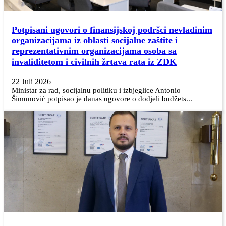
Potpisani ugovori o finansijskoj podršci nevladinim
organizacijama iz oblasti socijalne zaštite i
reprezentativnim organizacijama osoba sa
invaliditetom i civilnih žrtava rata iz ZDK
22 Juli 2026
Ministar za rad, socijalnu politiku i izbjeglice Antonio
Šimunović potpisao je danas ugovore o dodjeli budžets...