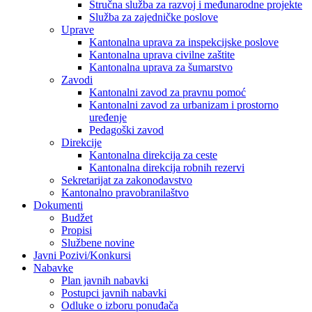
Stručna služba za razvoj i međunarodne projekte
Služba za zajedničke poslove
Uprave
Kantonalna uprava za inspekcijske poslove
Kantonalna uprava civilne zaštite
Kantonalna uprava za šumarstvo
Zavodi
Kantonalni zavod za pravnu pomoć
Kantonalni zavod za urbanizam i prostorno
uređenje
Pedagoški zavod
Direkcije
Kantonalna direkcija za ceste
Kantonalna direkcija robnih rezervi
Sekretarijat za zakonodavstvo
Kantonalno pravobranilaštvo
Dokumenti
Budžet
Propisi
Službene novine
Javni Pozivi/Konkursi
Nabavke
Plan javnih nabavki
Postupci javnih nabavki
Odluke o izboru ponuđača