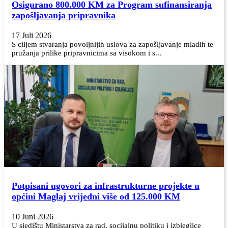
Osigurano 800.000 KM za Program sufinansiranja
zapošljavanja pripravnika
17 Juli 2026
S ciljem stvaranja povoljnijih uslova za zapošljavanje mladih te
pružanja prilike pripravnicima sa visokom i s...
Potpisani ugovori za infrastrukturne projekte u
općini Maglaj vrijedni više od 125.000 KM
10 Juni 2026
U sjedištu Ministarstva za rad, socijalnu politiku i izbjeglice