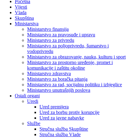
Početna
Vijesti
Vlada
Skupština
Ministarstva
Ministarstvo finansija
Ministarstvo za pravosuđe i upravu
Ministarstvo za privredu
Ministarstvo za poljoprivredu, šumarstvo i
vodoprivredu
Ministarstvo za obrazovanje, nauku, kulturu i sport
Ministarstvo za prostorno uređenje, promet i
komunikacije i zaštitu okoline
Ministarstvo zdravstva
Ministarstvo za boračka pitanja
Ministarstvo za rad, socijalnu politiku i izbjeglice
Ministarstvo unutrašnjih poslova
Ostali organi
Uredi
Ured premijera
Ured za borbu protiv korupcije
Ured za javne nabavke
Službe
Stručna služba Skupštine
Stručna služba Vlade