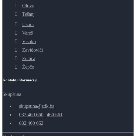
Olovo
Tešanj
Usora
Vareš
Visoko
Zavidovići
Zenica
Žepče
Kontakt informacije
Skupština
skupstina@zdk.ba
032 460 660
|
460 661
032 460 662