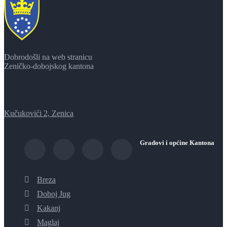
Dobrodošli na web stranicu
Zeničko-dobojskog kantona
Kučukovići 2, Zenica
Gradovi i općine Kantona
Breza
Doboj Jug
Kakanj
Maglaj