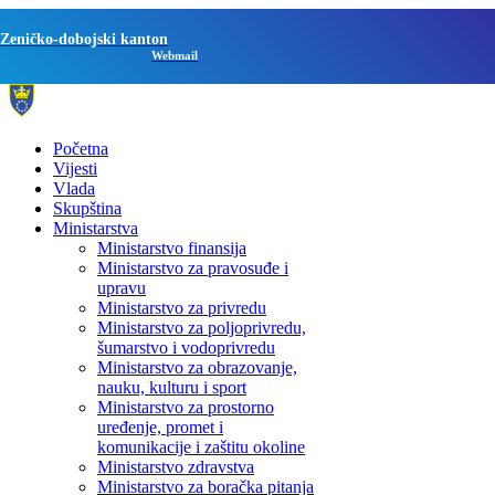
Zeničko-dobojski kanton
Webmail
Početna
Vijesti
Vlada
Skupština
Ministarstva
Ministarstvo finansija
Ministarstvo za pravosuđe i
upravu
Ministarstvo za privredu
Ministarstvo za poljoprivredu,
šumarstvo i vodoprivredu
Ministarstvo za obrazovanje,
nauku, kulturu i sport
Ministarstvo za prostorno
uređenje, promet i
komunikacije i zaštitu okoline
Ministarstvo zdravstva
Ministarstvo za boračka pitanja