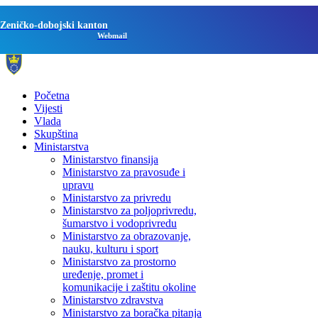
Zeničko-dobojski kanton
Webmail
Početna
Vijesti
Vlada
Skupština
Ministarstva
Ministarstvo finansija
Ministarstvo za pravosuđe i
upravu
Ministarstvo za privredu
Ministarstvo za poljoprivredu,
šumarstvo i vodoprivredu
Ministarstvo za obrazovanje,
nauku, kulturu i sport
Ministarstvo za prostorno
uređenje, promet i
komunikacije i zaštitu okoline
Ministarstvo zdravstva
Ministarstvo za boračka pitanja