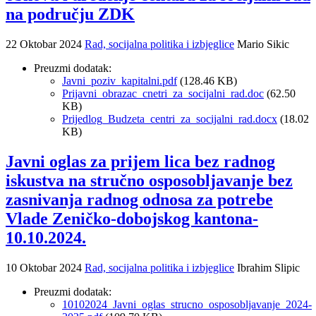
na području ZDK
22 Oktobar 2024
Rad, socijalna politika i izbjeglice
Mario Sikic
Preuzmi dodatak:
Javni_poziv_kapitalni.pdf
(128.46 KB)
Prijavni_obrazac_cnetri_za_socijalni_rad.doc
(62.50
KB)
Prijedlog_Budzeta_centri_za_socijalni_rad.docx
(18.02
KB)
Javni oglas za prijem lica bez radnog
iskustva na stručno osposobljavanje bez
zasnivanja radnog odnosa za potrebe
Vlade Zeničko-dobojskog kantona-
10.10.2024.
10 Oktobar 2024
Rad, socijalna politika i izbjeglice
Ibrahim Slipic
Preuzmi dodatak:
10102024_Javni_oglas_strucno_osposobljavanje_2024-