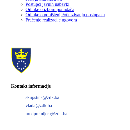
Postupci javnih nabavki
Odluke o izboru ponuđača
Odluke o poništenju/otkazivanju postupaka
Praćenje realizacije ugovora
Kontakt informacije
skupstina@zdk.ba
vlada@zdk.ba
uredpremijera@zdk.ba