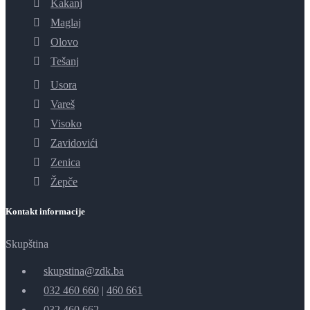
Kakanj
Maglaj
Olovo
Tešanj
Usora
Vareš
Visoko
Zavidovići
Zenica
Žepče
Kontakt informacije
Skupština
skupstina@zdk.ba
032 460 660
|
460 661
032 460 662