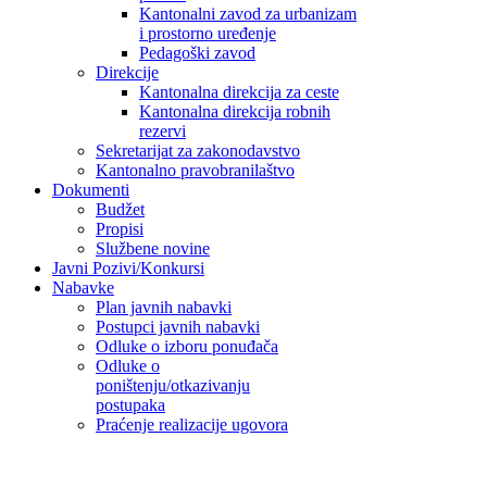
Kantonalni zavod za urbanizam
i prostorno uređenje
Pedagoški zavod
Direkcije
Kantonalna direkcija za ceste
Kantonalna direkcija robnih
rezervi
Sekretarijat za zakonodavstvo
Kantonalno pravobranilaštvo
Dokumenti
Budžet
Propisi
Službene novine
Javni Pozivi/Konkursi
Nabavke
Plan javnih nabavki
Postupci javnih nabavki
Odluke o izboru ponuđača
Odluke o
poništenju/otkazivanju
postupaka
Praćenje realizacije ugovora