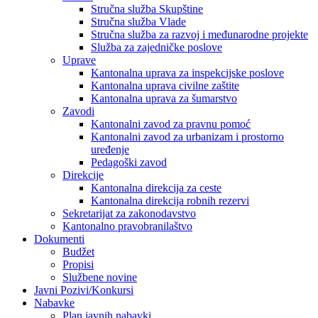
Stručna služba Skupštine
Stručna služba Vlade
Stručna služba za razvoj i međunarodne projekte
Služba za zajedničke poslove
Uprave
Kantonalna uprava za inspekcijske poslove
Kantonalna uprava civilne zaštite
Kantonalna uprava za šumarstvo
Zavodi
Kantonalni zavod za pravnu pomoć
Kantonalni zavod za urbanizam i prostorno
uređenje
Pedagoški zavod
Direkcije
Kantonalna direkcija za ceste
Kantonalna direkcija robnih rezervi
Sekretarijat za zakonodavstvo
Kantonalno pravobranilaštvo
Dokumenti
Budžet
Propisi
Službene novine
Javni Pozivi/Konkursi
Nabavke
Plan javnih nabavki