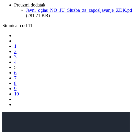
Preuzmi dodatak:
Javni_oglas_NO_JU_Sluzba_za_zaposljavanje_ZDK.pd
(281.71 KB)
Stranica 5 od 11
1
2
3
4
5
6
7
8
9
10