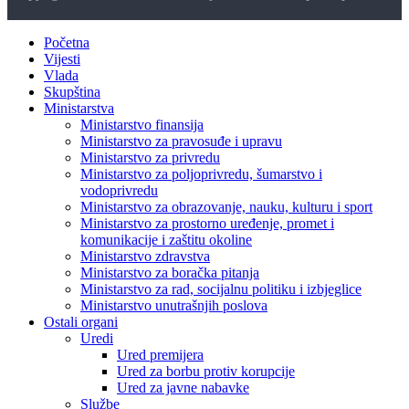
Početna
Vijesti
Vlada
Skupština
Ministarstva
Ministarstvo finansija
Ministarstvo za pravosuđe i upravu
Ministarstvo za privredu
Ministarstvo za poljoprivredu, šumarstvo i
vodoprivredu
Ministarstvo za obrazovanje, nauku, kulturu i sport
Ministarstvo za prostorno uređenje, promet i
komunikacije i zaštitu okoline
Ministarstvo zdravstva
Ministarstvo za boračka pitanja
Ministarstvo za rad, socijalnu politiku i izbjeglice
Ministarstvo unutrašnjih poslova
Ostali organi
Uredi
Ured premijera
Ured za borbu protiv korupcije
Ured za javne nabavke
Službe