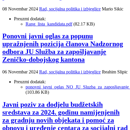
08 Novembar 2024
Rad, socijalna politika i izbjeglice
Mario Sikic
Preuzmi dodatak:
Rang_lista_kandidata.pdf
(82.17 KB)
Ponovni javni oglas za popunu
upražnjenih pozicija članova Nadzornog
odbora JU Služba za zapošljavanje
Zeničko-dobojskog kantona
06 Novembar 2024
Rad, socijalna politika i izbjeglice
Ibrahim Slipic
Preuzmi dodatak:
ponovni_javni_oglas_NO_JU_Sluzba_za_zaposljavanj
(103.86 KB)
Javni poziv za dodjelu budžetskih
sredstava za 2024. godinu namijenjenih
za gradnju novih objekata i pomoć za
obnovu i uređenje centara za socijalni rad