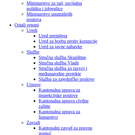
Ministarstvo za rad, socijalnu
politiku i izbjeglice
Ministarstvo unutrašnjih
poslova
Ostali organi
Uredi
Ured premijera
Ured za borbu protiv korupcije
Ured za javne nabavke
Službe
Stručna služba Skupštine
Stručna služba Vlade
Stručna služba za razvoj i
međunarodne projekte
Služba za zajedničke poslove
Uprave
Kantonalna uprava za
inspekcijske poslove
Kantonalna uprava civilne
zaštite
Kantonalna uprava za
šumarstvo
Zavodi
Kantonalni zavod za pravnu
pomoć