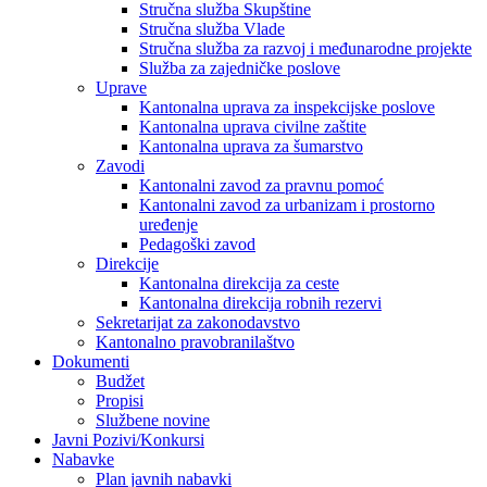
Stručna služba Skupštine
Stručna služba Vlade
Stručna služba za razvoj i međunarodne projekte
Služba za zajedničke poslove
Uprave
Kantonalna uprava za inspekcijske poslove
Kantonalna uprava civilne zaštite
Kantonalna uprava za šumarstvo
Zavodi
Kantonalni zavod za pravnu pomoć
Kantonalni zavod za urbanizam i prostorno
uređenje
Pedagoški zavod
Direkcije
Kantonalna direkcija za ceste
Kantonalna direkcija robnih rezervi
Sekretarijat za zakonodavstvo
Kantonalno pravobranilaštvo
Dokumenti
Budžet
Propisi
Službene novine
Javni Pozivi/Konkursi
Nabavke
Plan javnih nabavki