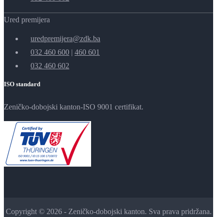
Ured premijera
uredpremijera@zdk.ba
032 460 600
|
460 601
032 460 602
ISO standard
Zeničko-dobojski kanton-ISO 9001 certifikat.
Copyright © 2026 - Zeničko-dobojski kanton. Sva prava pridržana.