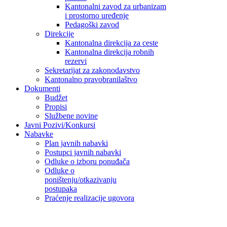
Kantonalni zavod za urbanizam
i prostorno uređenje
Pedagoški zavod
Direkcije
Kantonalna direkcija za ceste
Kantonalna direkcija robnih
rezervi
Sekretarijat za zakonodavstvo
Kantonalno pravobranilaštvo
Dokumenti
Budžet
Propisi
Službene novine
Javni Pozivi/Konkursi
Nabavke
Plan javnih nabavki
Postupci javnih nabavki
Odluke o izboru ponuđača
Odluke o
poništenju/otkazivanju
postupaka
Praćenje realizacije ugovora