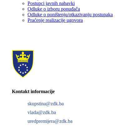
Postupci javnih nabavki
Odluke o izboru ponuđača
Odluke o poništenju/otkazivanju postupaka
Praćenje realizacije ugovora
Kontakt informacije
skupstina@zdk.ba
vlada@zdk.ba
uredpremijera@zdk.ba