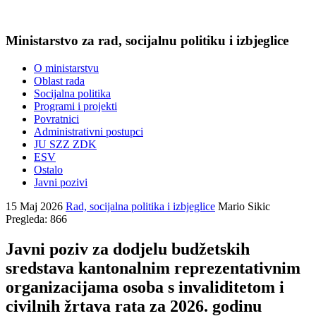
Ministarstvo za rad, socijalnu politiku i izbjeglice
O ministarstvu
Oblast rada
Socijalna politika
Programi i projekti
Povratnici
Administrativni postupci
JU SZZ ZDK
ESV
Ostalo
Javni pozivi
15 Maj 2026
Rad, socijalna politika i izbjeglice
Mario Sikic
Pregleda: 866
Javni poziv za dodjelu budžetskih
sredstava kantonalnim reprezentativnim
organizacijama osoba s invaliditetom i
civilnih žrtava rata za 2026. godinu