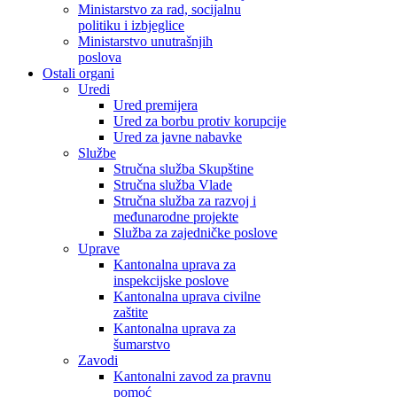
Ministarstvo za rad, socijalnu
politiku i izbjeglice
Ministarstvo unutrašnjih
poslova
Ostali organi
Uredi
Ured premijera
Ured za borbu protiv korupcije
Ured za javne nabavke
Službe
Stručna služba Skupštine
Stručna služba Vlade
Stručna služba za razvoj i
međunarodne projekte
Služba za zajedničke poslove
Uprave
Kantonalna uprava za
inspekcijske poslove
Kantonalna uprava civilne
zaštite
Kantonalna uprava za
šumarstvo
Zavodi
Kantonalni zavod za pravnu
pomoć