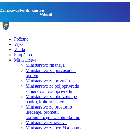
Zeničko-dobojski kanton
Webmail
Početna
Vijesti
Vlada
Skupština
Ministarstva
Ministarstvo finansija
Ministarstvo za pravosuđe i
upravu
Ministarstvo za privredu
Ministarstvo za poljoprivredu,
šumarstvo i vodoprivredu
Ministarstvo za obrazovanje,
nauku, kulturu i sport
Ministarstvo za prostorno
uređenje, promet i
komunikacije i zaštitu okoline
Ministarstvo zdravstva
Ministarstvo za boračka pitanja