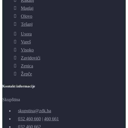
Kakanj
Maglaj
Olovo
Tešanj
Usora
Vareš
Visoko
Zavidovići
Zenica
Žepče
Kontakt informacije
Skupština
skupstina@zdk.ba
032 460 660
|
460 661
032 460 662