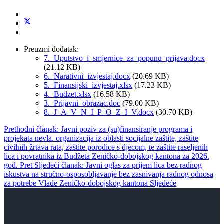
Preuzmi dodatak:
7._Uputstvo_i_smjernice_za_popunu_prijava.docx
(21.12 KB)
6._Narativni_izvjestaj.docx
(20.69 KB)
5._Finansijski_izvjestaj.xlsx
(17.23 KB)
4._Budzet.xlsx
(16.58 KB)
3._Prijavni_obrazac.doc
(79.00 KB)
8._J_A_V_N_I_P_O_Z_I_V.docx
(30.70 KB)
Prethodni članak: Javni poziv za (su)finansiranje programa i
projekata nevla. organizacija iz oblasti socijalne zaštite, zaštite
civilnih žrtava rata, zaštite porodice s djecom, te zaštite raseljenih
lica i povratnika iz Budžeta Zeničko-dobojskog kantona za 2026.
god.
Pret
Sljedeći članak: Javni oglas za prijem lica bez radnog
iskustva na stručno-osposobljavanje bez zasnivanja radnog odnosa
za potrebe Vlade Zeničko-dobojskog kantona
Sljedeće