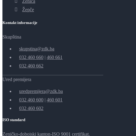
Zenica
Žepče
Kontakt informacije
Skupština
skupstina@zdk.ba
032 460 660
|
460 661
032 460 662
Ured premijera
uredpremijera@zdk.ba
032 460 600
|
460 601
032 460 602
ISO standard
Zeničko-dobojski kanton-ISO 9001 certifikat.