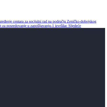
uređenje centara za socijalni rad na području Zeničko-dobojskog
t za posredovanje u zapošljavanju-1 izvršilac
Sljedeće