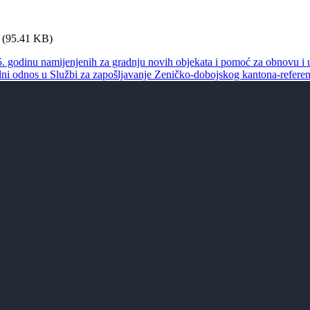
(95.41 KB)
5. godinu namijenjenih za gradnju novih objekata i pomoć za obnovu i 
adni odnos u Službi za zapošljavanje Zeničko-dobojskog kantona-referen