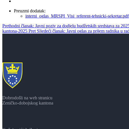
Preuzmi dodatak:
interni_oglas_MRSPI_Visi_referent-tehnicki-sekretar.pdf
Prethodni članak: Javni poziv za dodjelu budžetskih sredstava za 202
kantona-2025
Pret
Sljedeći članak: Javni oglas za prijem radnika u r
Dobrodošli na web stranicu
Zeničko-dobojskog kantona