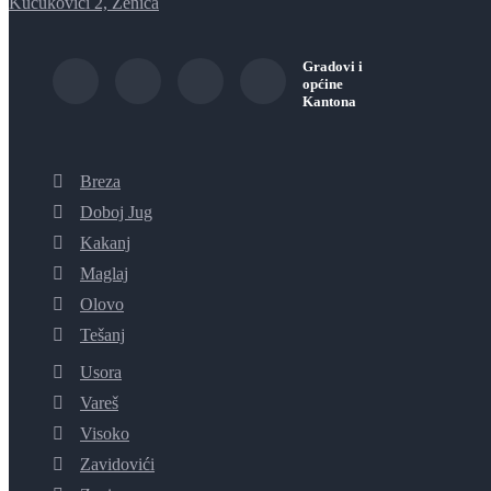
Kučukovići 2, Zenica
Gradovi i
općine
Kantona
Breza
Doboj Jug
Kakanj
Maglaj
Olovo
Tešanj
Usora
Vareš
Visoko
Zavidovići