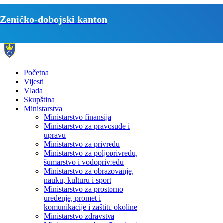
Zeničko-dobojski kanton
Početna
Vijesti
Vlada
Skupština
Ministarstva
Ministarstvo finansija
Ministarstvo za pravosuđe i
upravu
Ministarstvo za privredu
Ministarstvo za poljoprivredu,
šumarstvo i vodoprivredu
Ministarstvo za obrazovanje,
nauku, kulturu i sport
Ministarstvo za prostorno
uređenje, promet i
komunikacije i zaštitu okoline
Ministarstvo zdravstva