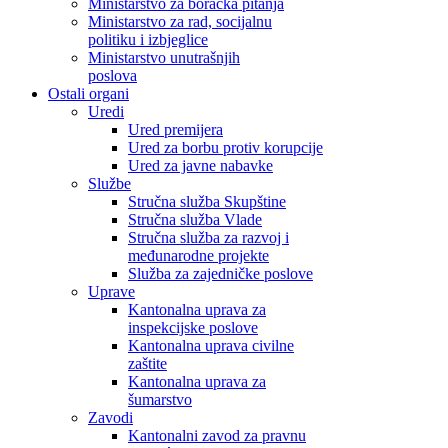
Ministarstvo za boračka pitanja
Ministarstvo za rad, socijalnu
politiku i izbjeglice
Ministarstvo unutrašnjih
poslova
Ostali organi
Uredi
Ured premijera
Ured za borbu protiv korupcije
Ured za javne nabavke
Službe
Stručna služba Skupštine
Stručna služba Vlade
Stručna služba za razvoj i
međunarodne projekte
Služba za zajedničke poslove
Uprave
Kantonalna uprava za
inspekcijske poslove
Kantonalna uprava civilne
zaštite
Kantonalna uprava za
šumarstvo
Zavodi
Kantonalni zavod za pravnu