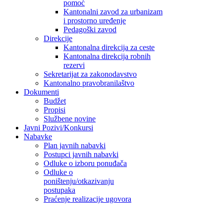
pomoć
Kantonalni zavod za urbanizam
i prostorno uređenje
Pedagoški zavod
Direkcije
Kantonalna direkcija za ceste
Kantonalna direkcija robnih
rezervi
Sekretarijat za zakonodavstvo
Kantonalno pravobranilaštvo
Dokumenti
Budžet
Propisi
Službene novine
Javni Pozivi/Konkursi
Nabavke
Plan javnih nabavki
Postupci javnih nabavki
Odluke o izboru ponuđača
Odluke o
poništenju/otkazivanju
postupaka
Praćenje realizacije ugovora