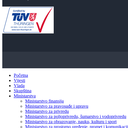
Početna
Vijesti
Vlada
Skupština
Ministarstva
Ministarstvo finansija
Ministarstvo za pravosuđe i upravu
Ministarstvo za privredu
Ministarstvo za poljoprivredu, šumarstvo i vodoprivredu
Ministarstvo za obrazovanje, nauku, kulturu i sport
Ministarstvo za prostorno uređenje, promet i komunikacije