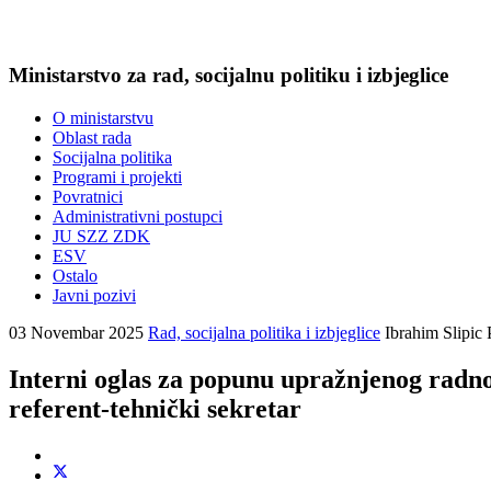
Ministarstvo za rad, socijalnu politiku i izbjeglice
O ministarstvu
Oblast rada
Socijalna politika
Programi i projekti
Povratnici
Administrativni postupci
JU SZZ ZDK
ESV
Ostalo
Javni pozivi
03 Novembar 2025
Rad, socijalna politika i izbjeglice
Ibrahim Slipic
Interni oglas za popunu upražnjenog radnog
referent-tehnički sekretar