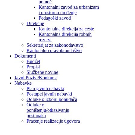
pomoć
Kantonalni zavod za urbanizam
i prostorno uređenje
Pedagoški zavod
Direkcije
Kantonalna direkcija za ceste
Kantonalna direkcija robnih
rezervi
Sekretarijat za zakonodavstvo
Kantonalno pravobranilaštvo
Dokumenti
Budžet
Propisi
Službene novine
Javni Pozivi/Konkursi
Nabavke
Plan javnih nabavki
Postupci javnih nabavki
Odluke o izboru ponuđača
Odluke o
poništenju/otkazivanju
postupaka
Praćenje realizacije ugovora