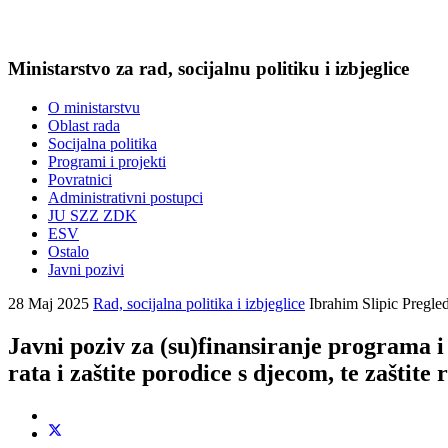
Ministarstvo za rad, socijalnu politiku i izbjeglice
O ministarstvu
Oblast rada
Socijalna politika
Programi i projekti
Povratnici
Administrativni postupci
JU SZZ ZDK
ESV
Ostalo
Javni pozivi
28 Maj 2025
Rad, socijalna politika i izbjeglice
Ibrahim Slipic
Pregle
Javni poziv za (su)finansiranje programa i p
rata i zaštite porodice s djecom, te zaštite