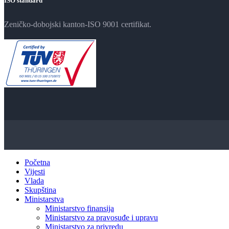
ISO standard
Zeničko-dobojski kanton-ISO 9001 certifikat.
Početna
Vijesti
Vlada
Skupština
Ministarstva
Ministarstvo finansija
Ministarstvo za pravosuđe i upravu
Ministarstvo za privredu