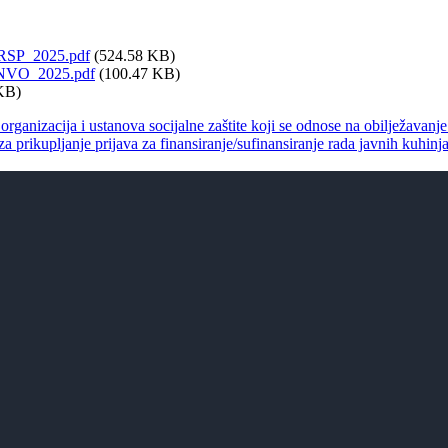
MRSP_2025.pdf
(524.58 KB)
v_NVO_2025.pdf
(100.47 KB)
KB)
organizacija i ustanova socijalne zaštite koji se odnose na obilježavanj
 za prikupljanje prijava za finansiranje/sufinansiranje rada javnih kuh