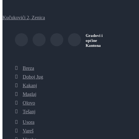
Kučukovići 2, Zenica
Gradovi i
općine
Kantona
Breza
Doboj Jug
Kakanj
Maglaj
Olovo
Tešanj
Usora
Vareš