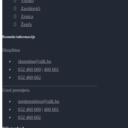
Visoko
Zavidovići
Zenica
Žepče
Kontakt informacije
Skupština
skupstina@zdk.ba
032 460 660
|
460 661
032 460 662
Ured premijera
uredpremijera@zdk.ba
032 460 600
|
460 601
032 460 602