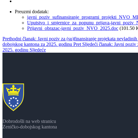
Preuzmi dodatak:
javni_poziv_sufinansiranje_programi_projekti_NVO_
Uputstvo_i_smjernice_za_popunu_prijava-javni_pozi
Prijavni_obrazac-javni_poziv_NVO_2025.doc
(101.50 
Prethodni članak: Javni poziv za (su)finansiranje projekata nevladinih 
dobojskog kantona za 2025. godinu
Pret
Sljedeći članak: Javni poziv
2025. godinu
Sljedeće
Dobrodošli na web stranicu
Zeničko-dobojskog kantona