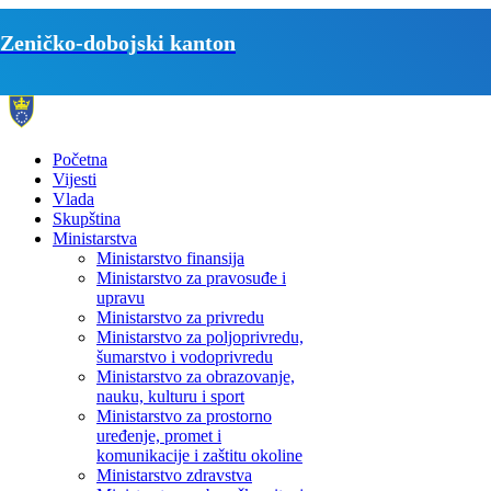
Zeničko-dobojski kanton
Početna
Vijesti
Vlada
Skupština
Ministarstva
Ministarstvo finansija
Ministarstvo za pravosuđe i
upravu
Ministarstvo za privredu
Ministarstvo za poljoprivredu,
šumarstvo i vodoprivredu
Ministarstvo za obrazovanje,
nauku, kulturu i sport
Ministarstvo za prostorno
uređenje, promet i
komunikacije i zaštitu okoline
Ministarstvo zdravstva