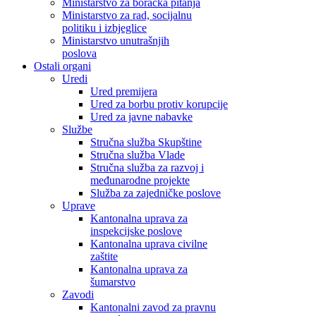
Ministarstvo za boračka pitanja
Ministarstvo za rad, socijalnu
politiku i izbjeglice
Ministarstvo unutrašnjih
poslova
Ostali organi
Uredi
Ured premijera
Ured za borbu protiv korupcije
Ured za javne nabavke
Službe
Stručna služba Skupštine
Stručna služba Vlade
Stručna služba za razvoj i
međunarodne projekte
Služba za zajedničke poslove
Uprave
Kantonalna uprava za
inspekcijske poslove
Kantonalna uprava civilne
zaštite
Kantonalna uprava za
šumarstvo
Zavodi
Kantonalni zavod za pravnu