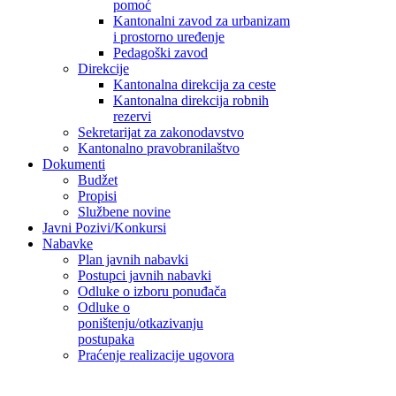
pomoć
Kantonalni zavod za urbanizam
i prostorno uređenje
Pedagoški zavod
Direkcije
Kantonalna direkcija za ceste
Kantonalna direkcija robnih
rezervi
Sekretarijat za zakonodavstvo
Kantonalno pravobranilaštvo
Dokumenti
Budžet
Propisi
Službene novine
Javni Pozivi/Konkursi
Nabavke
Plan javnih nabavki
Postupci javnih nabavki
Odluke o izboru ponuđača
Odluke o
poništenju/otkazivanju
postupaka
Praćenje realizacije ugovora