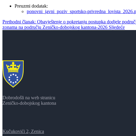
Preuzmi dodatak:
ponovni_javni_poziv_sportsko-privredna_lovista_2026.
Prethodni članak: Obavještenje o pokretanju postupka dodjele područj
zonama na području Zeničko-dobojskog kantona-2026
Sljedeće
Dobrodošli na web stranicu
Zeničko-dobojskog kantona
Kučukovići 2, Zenica