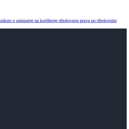
onkurs o ustupanje na korištenje ribolovnog prava po ribolovnim