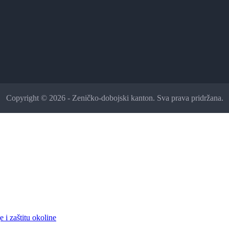
Copyright © 2026 - Zeničko-dobojski kanton. Sva prava pridržana.
 i zaštitu okoline