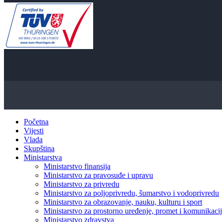
Početna
Vijesti
Vlada
Skupština
Ministarstva
Ministarstvo finansija
Ministarstvo za pravosuđe i upravu
Ministarstvo za privredu
Ministarstvo za poljoprivredu, šumarstvo i vodoprivredu
Ministarstvo za obrazovanje, nauku, kulturu i sport
Ministarstvo za prostorno uređenje, promet i komunikacije
Ministarstvo zdravstva