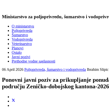
Ministarstvo za poljoprivredu, šumarstvo i vodopriv
O ministarstvu
Poljoprivreda
Šumarstvo
Vodoprivreda
Veterinarstvo
Planovi
Ostalo
Javni pozivi
Prethodne vodne saglasnosti
06 April 2026
Poljoprivreda, šumarstvo i vodoprivreda
Ibrahim Slipic
Ponovni javni poziv za prikupljanje ponuda
području Zeničko-dobojskog kantona-2026