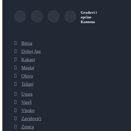
Gradovi i
općine
Kantona
Breza
Doboj Jug
Kakanj
Maglaj
Olovo
Tešanj
Usora
Vareš
Visoko
Zavidovići
Zenica