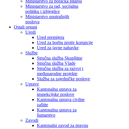
Ministarstvo za boračka pitanja
Ministarstvo za rad, socijalnu
politiku i izbjeglice
Ministarstvo unutrašnjih
poslova
Ostali organi
Uredi
Ured premijera
Ured za borbu protiv korupcije
Ured za javne nabavke
Službe
Stručna služba Skupštine
Stručna služba Vlade
Stručna služba za razvoj i
međunarodne projekte
Služba za zajedničke poslove
Uprave
Kantonalna uprava za
inspekcijske poslove
Kantonalna uprava civilne
zaštite
Kantonalna uprava za
šumarstvo
Zavodi
Kantonalni zavod za pravnu