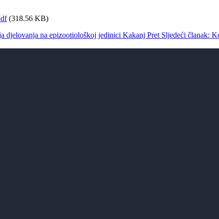
pdf
(318.56 KB)
a djelovanja na epizootiološkoj jedinici Kakanj
Pret
Sljedeći članak: K