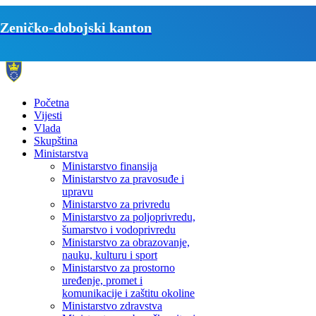
Zeničko-dobojski kanton
Početna
Vijesti
Vlada
Skupština
Ministarstva
Ministarstvo finansija
Ministarstvo za pravosuđe i
upravu
Ministarstvo za privredu
Ministarstvo za poljoprivredu,
šumarstvo i vodoprivredu
Ministarstvo za obrazovanje,
nauku, kulturu i sport
Ministarstvo za prostorno
uređenje, promet i
komunikacije i zaštitu okoline
Ministarstvo zdravstva