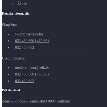
Žepče
Kontakt informacije
Skupština
skupstina@zdk.ba
032 460 660
|
460 661
032 460 662
Ured premijera
uredpremijera@zdk.ba
032 460 600
|
460 601
032 460 602
ISO standard
Zeničko-dobojski kanton-ISO 9001 certifikat.