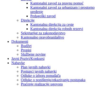
Kantonalni zavod za pravnu pomoć
Kantonalni zavod za urbanizam i prostorno
uređenje
Pedagoški zavod
Direkcije
Kantonalna direkcija za ceste
Kantonalna direkcija robnih rezervi
Sekretarijat za zakonodavstvo
Kantonalno pravobranilaštvo
Dokumenti
Budžet
Propisi
Službene novine
Javni Pozivi/Konkursi
Nabavke
Plan javnih nabavki
Postupci javnih nabavki
Odluke o izboru ponuđača
Odluke o poništenju/otkazivanju postupaka
Praćenje realizacije ugovora