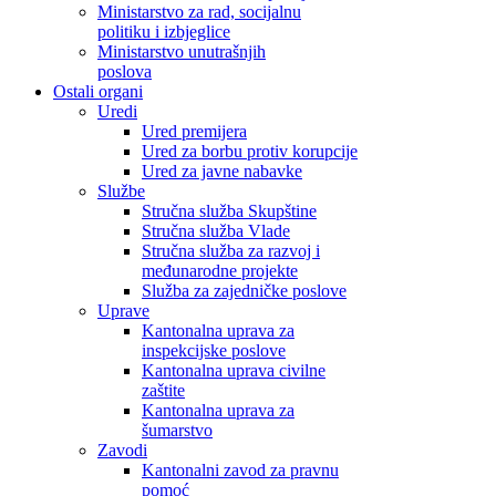
Ministarstvo za rad, socijalnu
politiku i izbjeglice
Ministarstvo unutrašnjih
poslova
Ostali organi
Uredi
Ured premijera
Ured za borbu protiv korupcije
Ured za javne nabavke
Službe
Stručna služba Skupštine
Stručna služba Vlade
Stručna služba za razvoj i
međunarodne projekte
Služba za zajedničke poslove
Uprave
Kantonalna uprava za
inspekcijske poslove
Kantonalna uprava civilne
zaštite
Kantonalna uprava za
šumarstvo
Zavodi
Kantonalni zavod za pravnu
pomoć