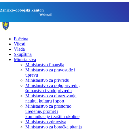
Zeničko-dobojski kanton
Webmail
Početna
Vijesti
Vlada
Skupština
Ministarstva
Ministarstvo finansija
Ministarstvo za pravosuđe i
upravu
Ministarstvo za privredu
Ministarstvo za poljoprivredu,
šumarstvo i vodoprivredu
Ministarstvo za obrazovanje,
nauku, kulturu i sport
Ministarstvo za prostorno
uređenje, promet i
komunikacije i zaštitu okoline
Ministarstvo zdravstva
Ministarstvo za boračka pitanja