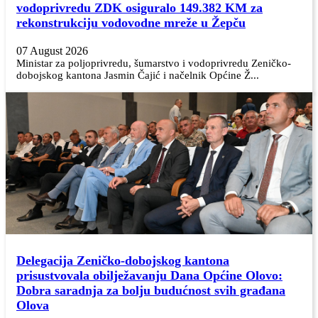
vodoprivredu ZDK osiguralo 149.382 KM za
rekonstrukciju vodovodne mreže u Žepču
07 August 2026
Ministar za poljoprivredu, šumarstvo i vodoprivredu Zeničko-
dobojskog kantona Jasmin Čajić i načelnik Općine Ž...
Delegacija Zeničko-dobojskog kantona
prisustvovala obilježavanju Dana Općine Olovo:
Dobra saradnja za bolju budućnost svih građana
Olova