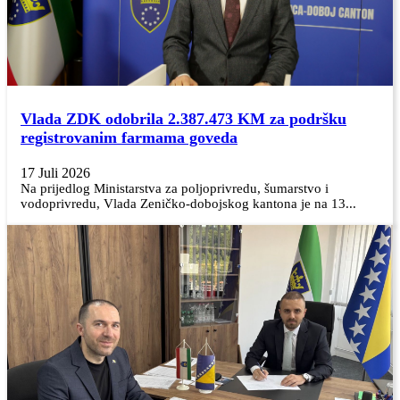
Vlada ZDK odobrila 2.387.473 KM za podršku
registrovanim farmama goveda
17 Juli 2026
Na prijedlog Ministarstva za poljoprivredu, šumarstvo i
vodoprivredu, Vlada Zeničko-dobojskog kantona je na 13...