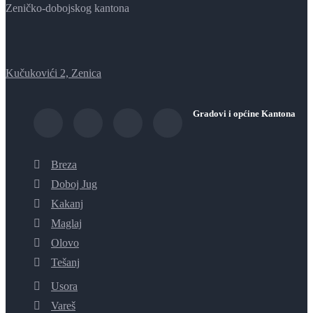
Zeničko-dobojskog kantona
Kučukovići 2, Zenica
Gradovi i općine Kantona
Breza
Doboj Jug
Kakanj
Maglaj
Olovo
Tešanj
Usora
Vareš