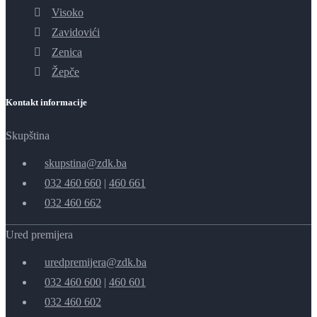
Visoko
Zavidovići
Zenica
Žepče
Kontakt informacije
Skupština
skupstina@zdk.ba
032 460 660
|
460 661
032 460 662
Ured premijera
uredpremijera@zdk.ba
032 460 600
|
460 601
032 460 602