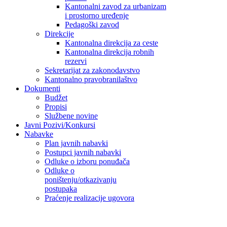
Kantonalni zavod za urbanizam
i prostorno uređenje
Pedagoški zavod
Direkcije
Kantonalna direkcija za ceste
Kantonalna direkcija robnih
rezervi
Sekretarijat za zakonodavstvo
Kantonalno pravobranilaštvo
Dokumenti
Budžet
Propisi
Službene novine
Javni Pozivi/Konkursi
Nabavke
Plan javnih nabavki
Postupci javnih nabavki
Odluke o izboru ponuđača
Odluke o
poništenju/otkazivanju
postupaka
Praćenje realizacije ugovora