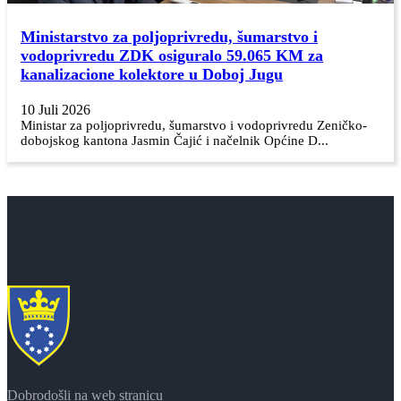
Ministarstvo za poljoprivredu, šumarstvo i
vodoprivredu ZDK osiguralo 59.065 KM za
kanalizacione kolektore u Doboj Jugu
10 Juli 2026
Ministar za poljoprivredu, šumarstvo i vodoprivredu Zeničko-
dobojskog kantona Jasmin Čajić i načelnik Općine D...
Dobrodošli na web stranicu