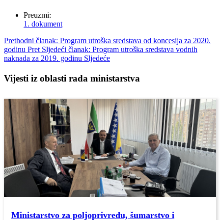
Preuzmi:
1. dokument
Prethodni članak: Program utroška sredstava od koncesija za 2020.
godinu
Pret
Sljedeći članak: Program utroška sredstava vodnih
naknada za 2019. godinu
Sljedeće
Vijesti iz oblasti rada ministarstva
Ministarstvo za poljoprivredu, šumarstvo i