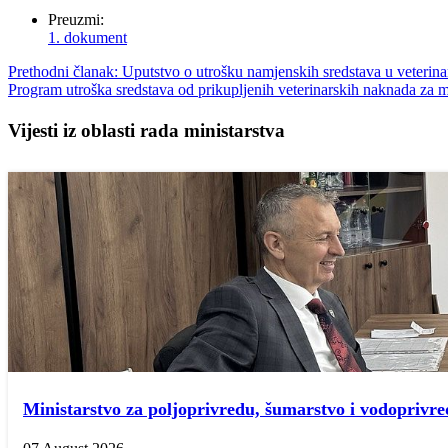
Preuzmi:
1. dokument
Prethodni članak: Uputstvo o utrošku namjenskih sredstava u veterin
Program utroška sredstava od prikupljenih veterinarskih naknada za m
Vijesti iz oblasti rada ministarstva
Ministarstvo za poljoprivredu, šumarstvo i vodopriv