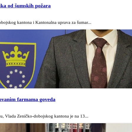
ika od šumskih požara
obojskog kantona i Kantonalna uprava za šumar...
rovanim farmama goveda
du, Vlada Zeničko-dobojskog kantona je na 13...