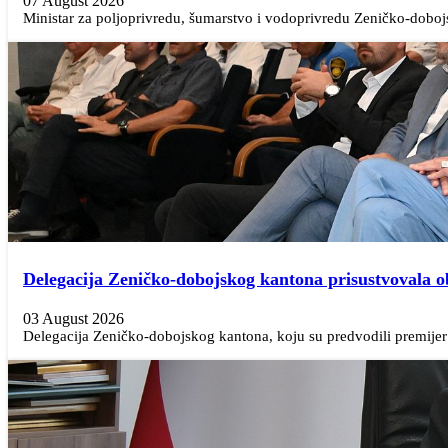
07 August 2026
Ministar za poljoprivredu, šumarstvo i vodoprivredu Zeničko-doboj
Delegacija Zeničko-dobojskog kantona prisustvovala 
03 August 2026
Delegacija Zeničko-dobojskog kantona, koju su predvodili premijer N