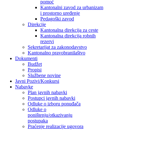
pomoć
Kantonalni zavod za urbanizam
i prostorno uređenje
Pedagoški zavod
Direkcije
Kantonalna direkcija za ceste
Kantonalna direkcija robnih
rezervi
Sekretarijat za zakonodavstvo
Kantonalno pravobranilaštvo
Dokumenti
Budžet
Propisi
Službene novine
Javni Pozivi/Konkursi
Nabavke
Plan javnih nabavki
Postupci javnih nabavki
Odluke o izboru ponuđača
Odluke o
poništenju/otkazivanju
postupaka
Praćenje realizacije ugovora