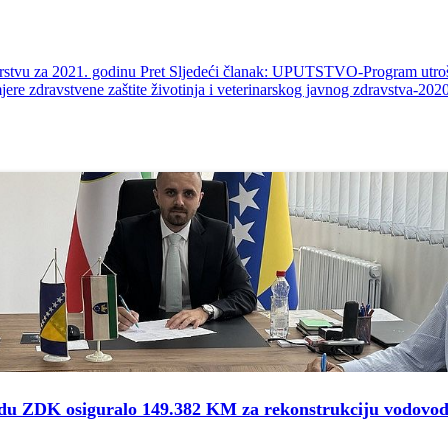
arstvu za 2021. godinu
Pret
Sljedeći članak: UPUTSTVO-Program utroška 
jere zdravstvene zaštite životinja i veterinarskog javnog zdravstva-202
redu ZDK osiguralo 149.382 KM za rekonstrukciju vodovo