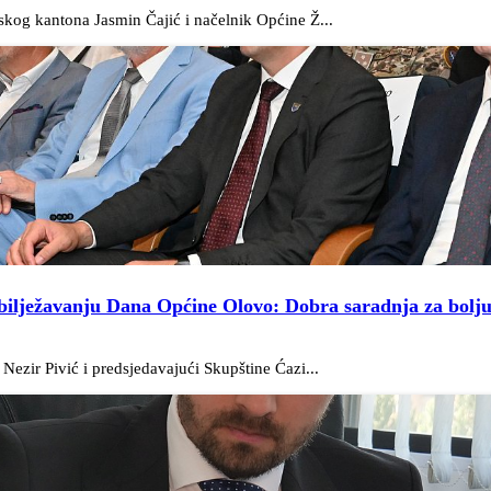
skog kantona Jasmin Čajić i načelnik Općine Ž...
obilježavanju Dana Općine Olovo: Dobra saradnja za bolj
ezir Pivić i predsjedavajući Skupštine Ćazi...