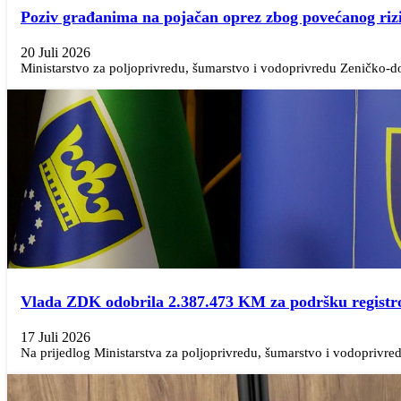
Poziv građanima na pojačan oprez zbog povećanog riz
20 Juli 2026
Ministarstvo za poljoprivredu, šumarstvo i vodoprivredu Zeničko-d
Vlada ZDK odobrila 2.387.473 KM za podršku regist
17 Juli 2026
Na prijedlog Ministarstva za poljoprivredu, šumarstvo i vodoprivre