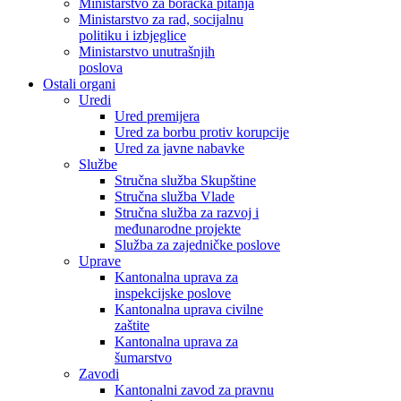
Ministarstvo za boračka pitanja
Ministarstvo za rad, socijalnu
politiku i izbjeglice
Ministarstvo unutrašnjih
poslova
Ostali organi
Uredi
Ured premijera
Ured za borbu protiv korupcije
Ured za javne nabavke
Službe
Stručna služba Skupštine
Stručna služba Vlade
Stručna služba za razvoj i
međunarodne projekte
Služba za zajedničke poslove
Uprave
Kantonalna uprava za
inspekcijske poslove
Kantonalna uprava civilne
zaštite
Kantonalna uprava za
šumarstvo
Zavodi
Kantonalni zavod za pravnu