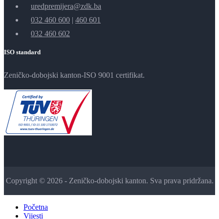
uredpremijera@zdk.ba
032 460 600
|
460 601
032 460 602
ISO standard
Zeničko-dobojski kanton-ISO 9001 certifikat.
Copyright © 2026 - Zeničko-dobojski kanton. Sva prava pridržana.
Početna
Vijesti