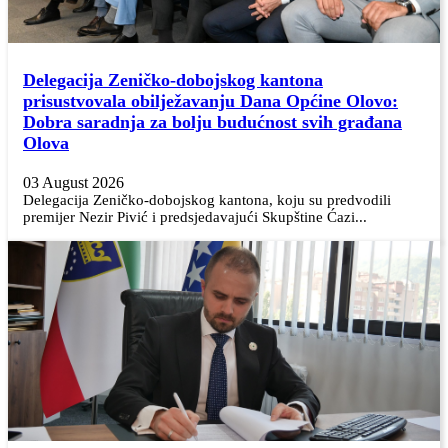
Delegacija Zeničko-dobojskog kantona
prisustvovala obilježavanju Dana Općine Olovo:
Dobra saradnja za bolju budućnost svih građana
Olova
03 August 2026
Delegacija Zeničko-dobojskog kantona, koju su predvodili
premijer Nezir Pivić i predsjedavajući Skupštine Ćazi...