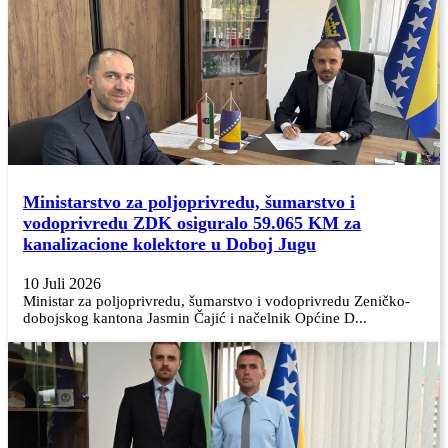
Ministarstvo za poljoprivredu, šumarstvo i
vodoprivredu ZDK osiguralo 59.065 KM za
kanalizacione kolektore u Doboj Jugu
10 Juli 2026
Ministar za poljoprivredu, šumarstvo i vodoprivredu Zeničko-
dobojskog kantona Jasmin Čajić i načelnik Općine D...