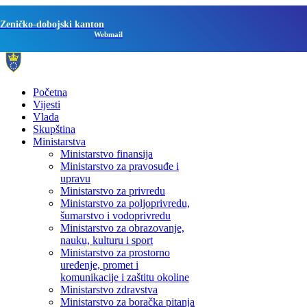
Zeničko-dobojski kanton
Webmail
Početna
Vijesti
Vlada
Skupština
Ministarstva
Ministarstvo finansija
Ministarstvo za pravosuđe i
upravu
Ministarstvo za privredu
Ministarstvo za poljoprivredu,
šumarstvo i vodoprivredu
Ministarstvo za obrazovanje,
nauku, kulturu i sport
Ministarstvo za prostorno
uređenje, promet i
komunikacije i zaštitu okoline
Ministarstvo zdravstva
Ministarstvo za boračka pitanja