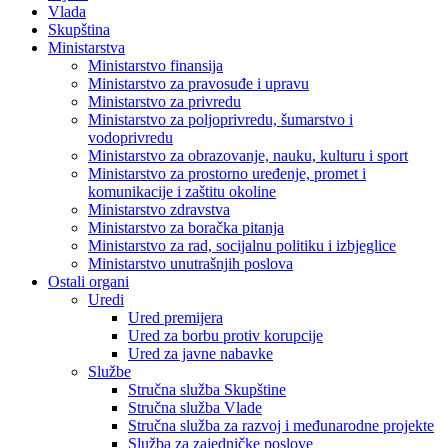
Vlada
Skupština
Ministarstva
Ministarstvo finansija
Ministarstvo za pravosuđe i upravu
Ministarstvo za privredu
Ministarstvo za poljoprivredu, šumarstvo i
vodoprivredu
Ministarstvo za obrazovanje, nauku, kulturu i sport
Ministarstvo za prostorno uređenje, promet i
komunikacije i zaštitu okoline
Ministarstvo zdravstva
Ministarstvo za boračka pitanja
Ministarstvo za rad, socijalnu politiku i izbjeglice
Ministarstvo unutrašnjih poslova
Ostali organi
Uredi
Ured premijera
Ured za borbu protiv korupcije
Ured za javne nabavke
Službe
Stručna služba Skupštine
Stručna služba Vlade
Stručna služba za razvoj i međunarodne projekte
Služba za zajedničke poslove