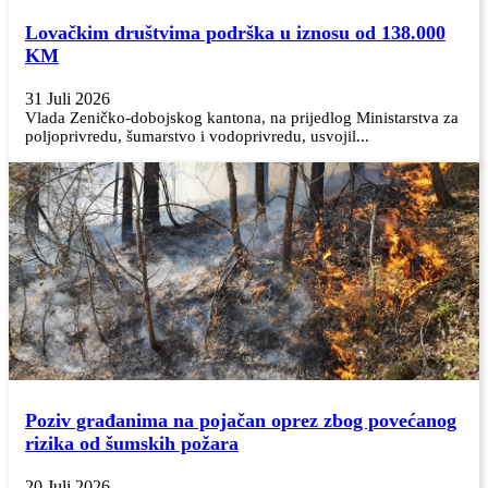
Lovačkim društvima podrška u iznosu od 138.000
KM
31 Juli 2026
Vlada Zeničko-dobojskog kantona, na prijedlog Ministarstva za
poljoprivredu, šumarstvo i vodoprivredu, usvojil...
Poziv građanima na pojačan oprez zbog povećanog
rizika od šumskih požara
20 Juli 2026