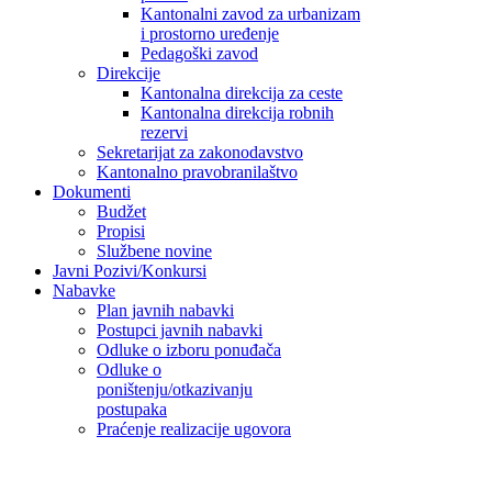
Kantonalni zavod za urbanizam
i prostorno uređenje
Pedagoški zavod
Direkcije
Kantonalna direkcija za ceste
Kantonalna direkcija robnih
rezervi
Sekretarijat za zakonodavstvo
Kantonalno pravobranilaštvo
Dokumenti
Budžet
Propisi
Službene novine
Javni Pozivi/Konkursi
Nabavke
Plan javnih nabavki
Postupci javnih nabavki
Odluke o izboru ponuđača
Odluke o
poništenju/otkazivanju
postupaka
Praćenje realizacije ugovora