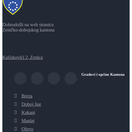
Dobrodošli na web stranicu
Zeničko-dobojskog kantona
Kučukovići 2, Zenica
Gradovi i općine Kantona
Breza
Doboj Jug
Kakanj
Maglaj
Olovo