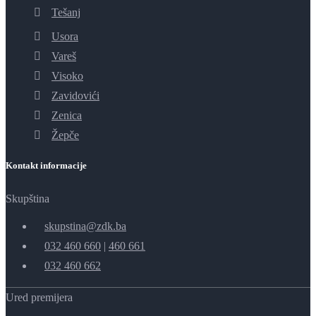
Tešanj
Usora
Vareš
Visoko
Zavidovići
Zenica
Žepče
Kontakt informacije
Skupština
skupstina@zdk.ba
032 460 660
|
460 661
032 460 662
Ured premijera