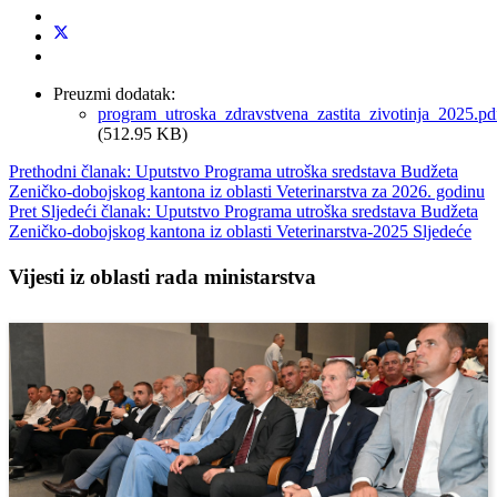
Preuzmi dodatak:
program_utroska_zdravstvena_zastita_zivotinja_2025.pd
(512.95 KB)
Prethodni članak: Uputstvo Programa utroška sredstava Budžeta
Zeničko-dobojskog kantona iz oblasti Veterinarstva za 2026. godinu
Pret
Sljedeći članak: Uputstvo Programa utroška sredstava Budžeta
Zeničko-dobojskog kantona iz oblasti Veterinarstva-2025
Sljedeće
Vijesti iz oblasti rada ministarstva