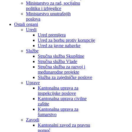
Ministarstvo za rad, socijalnu
politiku i izbjeglice
Ministarstvo unutrašnjih
poslova
Ostali organi
Uredi
Ured premijera
Ured za borbu protiv korupcije
Ured za javne nabavke
Službe
Stručna služba Skupštine
Stručna služba Vlade
Stručna služba za razvoj i
međunarodne projekte
Služba za zajedničke poslove
Uprave
Kantonalna uprava za
inspekcijske poslove
Kantonalna uprava civilne
zaštite
Kantonalna uprava za
šumarstvo
Zavodi
Kantonalni zavod za pravnu
pomoć