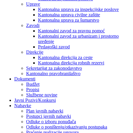
Uprave
Kantonalna uprava za inspekcijske poslove
Kantonalna uprava civilne zaštite
Kantonalna uprava za šumarstvo
Zavodi
Kantonalni zavod za pravnu pomoć
Kantonalni zavod za urbanizam i prostorno
uređenje
Pedagoški zavod
Direkcije
Kantonalna direkcija za ceste
Kantonalna direkcija robnih rezervi
Sekretarijat za zakonodavstvo
Kantonalno pravobranilaštvo
Dokumenti
Budžet
Propisi
Službene novine
Javni Pozivi/Konkursi
Nabavke
Plan javnih nabavki
Postupci javnih nabavki
Odluke o izboru ponuđača
Odluke o poništenju/otkazivanju postupaka
Praćenje realizacije ugovora