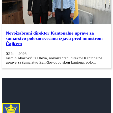
Novoizabrani direktor Kantonalne uprave za
šumarstvo položio svečanu izjavu pred ministrom
Čajićem
02 Juni 2026
Jasmin Abazović iz Olova, novoizabrani direktor Kantonalne
uprave za šumarstvo Zeničko-dobojskog kantona, polo...