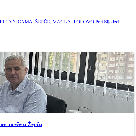
M JEDINICAMA, ŽEPČE, MAGLAJ I OLOVO
Pret
Sljedeći
dne mreže u Žepču