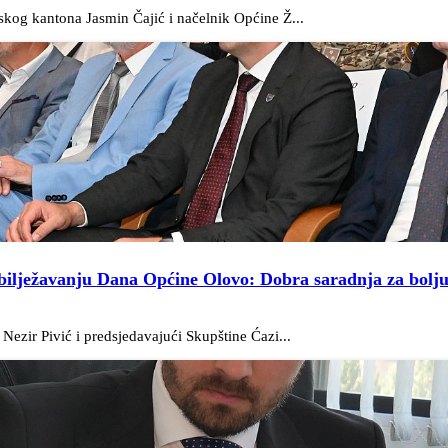
skog kantona Jasmin Čajić i načelnik Općine Ž...
obilježavanju Dana Općine Olovo: Dobra saradnja za bolj
ezir Pivić i predsjedavajući Skupštine Ćazi...