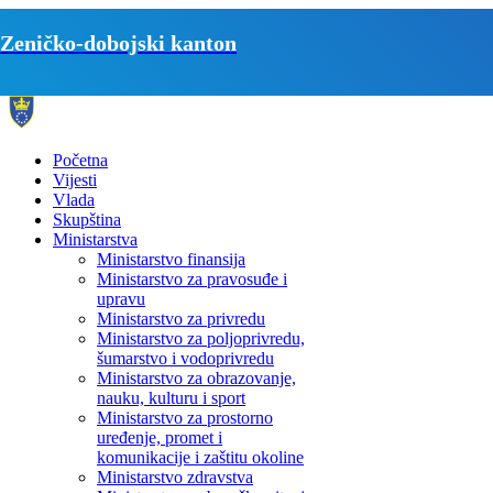
Zeničko-dobojski kanton
Početna
Vijesti
Vlada
Skupština
Ministarstva
Ministarstvo finansija
Ministarstvo za pravosuđe i
upravu
Ministarstvo za privredu
Ministarstvo za poljoprivredu,
šumarstvo i vodoprivredu
Ministarstvo za obrazovanje,
nauku, kulturu i sport
Ministarstvo za prostorno
uređenje, promet i
komunikacije i zaštitu okoline
Ministarstvo zdravstva