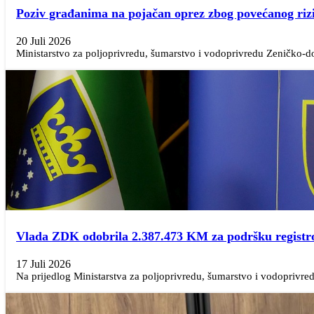
Poziv građanima na pojačan oprez zbog povećanog riz
20 Juli 2026
Ministarstvo za poljoprivredu, šumarstvo i vodoprivredu Zeničko-d
Vlada ZDK odobrila 2.387.473 KM za podršku regist
17 Juli 2026
Na prijedlog Ministarstva za poljoprivredu, šumarstvo i vodoprivre