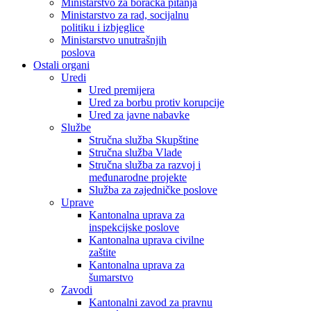
Ministarstvo za boračka pitanja
Ministarstvo za rad, socijalnu
politiku i izbjeglice
Ministarstvo unutrašnjih
poslova
Ostali organi
Uredi
Ured premijera
Ured za borbu protiv korupcije
Ured za javne nabavke
Službe
Stručna služba Skupštine
Stručna služba Vlade
Stručna služba za razvoj i
međunarodne projekte
Služba za zajedničke poslove
Uprave
Kantonalna uprava za
inspekcijske poslove
Kantonalna uprava civilne
zaštite
Kantonalna uprava za
šumarstvo
Zavodi
Kantonalni zavod za pravnu