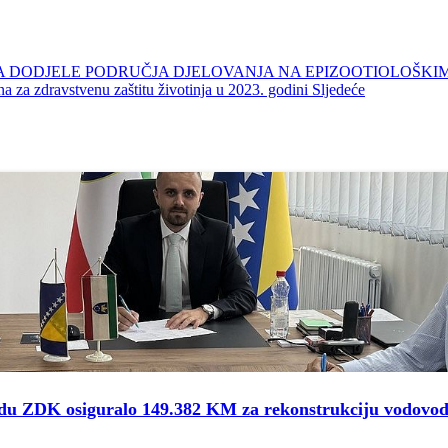
UPKA DODJELE PODRUČJA DJELOVANJA NA EPIZOOTIOLOŠKI
a za zdravstvenu zaštitu životinja u 2023. godini
Sljedeće
redu ZDK osiguralo 149.382 KM za rekonstrukciju vodovo