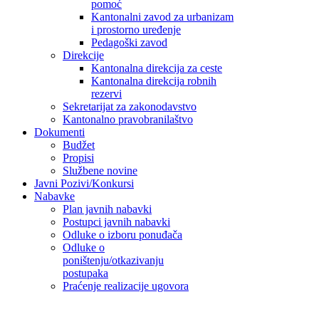
pomoć
Kantonalni zavod za urbanizam
i prostorno uređenje
Pedagoški zavod
Direkcije
Kantonalna direkcija za ceste
Kantonalna direkcija robnih
rezervi
Sekretarijat za zakonodavstvo
Kantonalno pravobranilaštvo
Dokumenti
Budžet
Propisi
Službene novine
Javni Pozivi/Konkursi
Nabavke
Plan javnih nabavki
Postupci javnih nabavki
Odluke o izboru ponuđača
Odluke o
poništenju/otkazivanju
postupaka
Praćenje realizacije ugovora