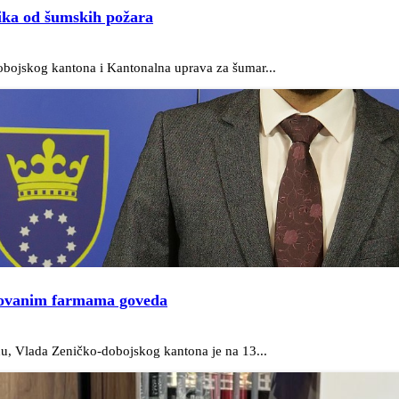
ika od šumskih požara
obojskog kantona i Kantonalna uprava za šumar...
rovanim farmama goveda
du, Vlada Zeničko-dobojskog kantona je na 13...