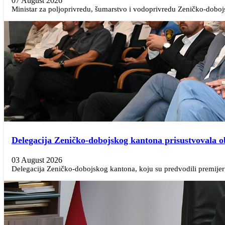
07 August 2026
Ministar za poljoprivredu, šumarstvo i vodoprivredu Zeničko-doboj
Delegacija Zeničko-dobojskog kantona prisustvovala 
03 August 2026
Delegacija Zeničko-dobojskog kantona, koju su predvodili premijer N