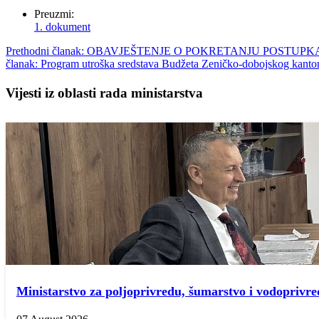
Preuzmi:
1. dokument
Prethodni članak: OBAVJEŠTENJE O POKRETANJU POST
članak: Program utroška sredstava Budžeta Zeničko­-dobojskog kanton
Vijesti iz oblasti rada ministarstva
Ministarstvo za poljoprivredu, šumarstvo i vodopriv