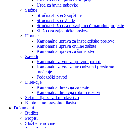
Ured za javne nabavke
Službe
Stručna služba Skupštine
Stručna služba Vlade
Stručna služba za razvoj i međunarodne projekte
Služba za zajedničke poslove
Uprave
Kantonalna uprava za inspekcijske poslove
Kantonalna uprava civilne zaštite
Kantonalna uprava za šumarstvo
Zavodi
Kantonalni zavod za pravnu pomoć
Kantonalni zavod za urbanizam i prostorno
uređenje
Pedagoški zavod
Direkcije
Kantonalna direkcija za ceste
Kantonalna direkcija robnih rezervi
Sekretarijat za zakonodavstvo
Kantonalno pravobranilaštvo
Dokumenti
Budžet
Propisi
Službene novine