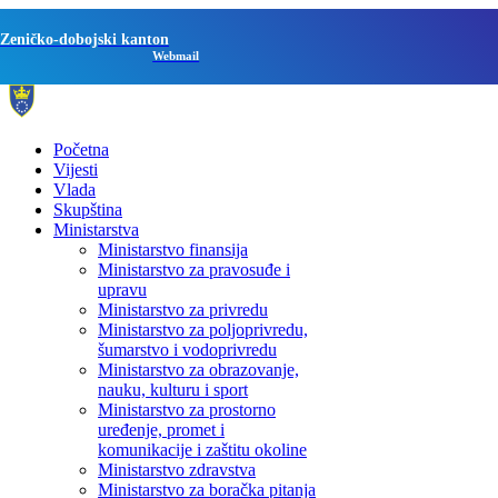
Zeničko-dobojski kanton
Webmail
Početna
Vijesti
Vlada
Skupština
Ministarstva
Ministarstvo finansija
Ministarstvo za pravosuđe i
upravu
Ministarstvo za privredu
Ministarstvo za poljoprivredu,
šumarstvo i vodoprivredu
Ministarstvo za obrazovanje,
nauku, kulturu i sport
Ministarstvo za prostorno
uređenje, promet i
komunikacije i zaštitu okoline
Ministarstvo zdravstva
Ministarstvo za boračka pitanja