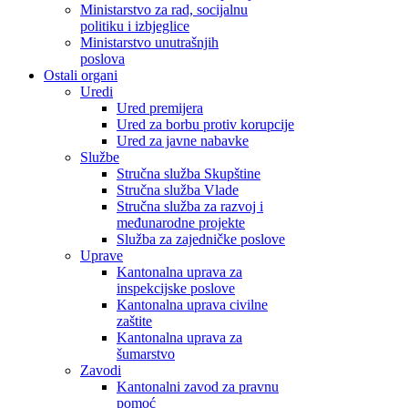
Ministarstvo za rad, socijalnu
politiku i izbjeglice
Ministarstvo unutrašnjih
poslova
Ostali organi
Uredi
Ured premijera
Ured za borbu protiv korupcije
Ured za javne nabavke
Službe
Stručna služba Skupštine
Stručna služba Vlade
Stručna služba za razvoj i
međunarodne projekte
Služba za zajedničke poslove
Uprave
Kantonalna uprava za
inspekcijske poslove
Kantonalna uprava civilne
zaštite
Kantonalna uprava za
šumarstvo
Zavodi
Kantonalni zavod za pravnu
pomoć