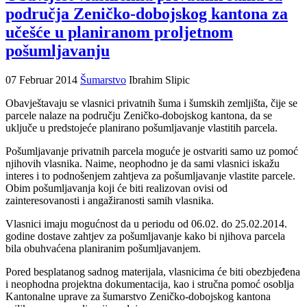
područja Zeničko-dobojskog kantona za
učešće u planiranom proljetnom
pošumljavanju
07 Februar 2014
Šumarstvo
Ibrahim Slipic
Obavještavaju se vlasnici privatnih šuma i šumskih zemljišta, čije se
parcele nalaze na području Zeničko-dobojskog kantona, da se
uključe u predstojeće planirano pošumljavanje vlastitih parcela.
Pošumljavanje privatnih parcela moguće je ostvariti samo uz pomoć
njihovih vlasnika. Naime, neophodno je da sami vlasnici iskažu
interes i to podnošenjem zahtjeva za pošumljavanje vlastite parcele.
Obim pošumljavanja koji će biti realizovan ovisi od
zainteresovanosti i angažiranosti samih vlasnika.
Vlasnici imaju mogućnost da u periodu od 06.02. do 25.02.2014.
godine dostave zahtjev za pošumljavanje kako bi njihova parcela
bila obuhvaćena planiranim pošumljavanjem.
Pored besplatanog sadnog materijala, vlasnicima će biti obezbjeđena
i neophodna projektna dokumentacija, kao i stručna pomoć osoblja
Kantonalne uprave za šumarstvo Zeničko-dobojskog kantona