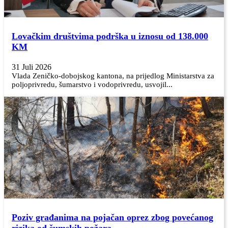
Lovačkim društvima podrška u iznosu od 138.000
KM
31 Juli 2026
Vlada Zeničko-dobojskog kantona, na prijedlog Ministarstva za
poljoprivredu, šumarstvo i vodoprivredu, usvojil...
Poziv građanima na pojačan oprez zbog povećanog
rizika od šumskih požara