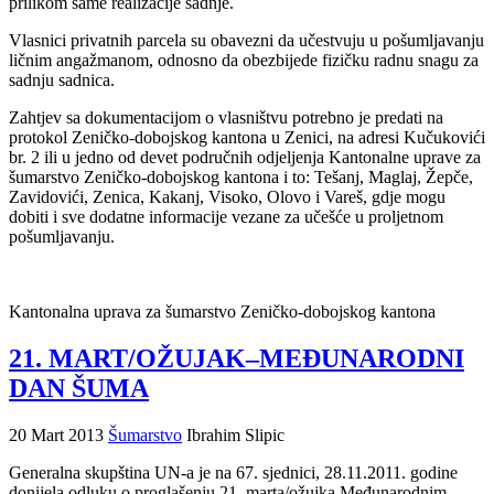
prilikom same realizacije sadnje.
Vlasnici privatnih parcela su obavezni da učestvuju u pošumljavanju
ličnim angažmanom, odnosno da obezbijede fizičku radnu snagu za
sadnju sadnica.
Zahtjev sa dokumentacijom o vlasništvu potrebno je predati na
protokol Zeničko-dobojskog kantona u Zenici, na adresi Kučukovići
br. 2 ili u jedno od devet područnih odjeljenja Kantonalne uprave za
šumarstvo Zeničko-dobojskog kantona i to: Tešanj, Maglaj, Žepče,
Zavidovići, Zenica, Kakanj, Visoko, Olovo i Vareš, gdje mogu
dobiti i sve dodatne informacije vezane za učešće u proljetnom
pošumljavanju.
Kantonalna uprava za šumarstvo Zeničko-dobojskog kantona
21. MART/OŽUJAK–MEĐUNARODNI
DAN ŠUMA
20 Mart 2013
Šumarstvo
Ibrahim Slipic
Generalna skupština UN-a je na 67. sjednici, 28.11.2011. godine
donijela odluku o proglašenju 21. marta/ožujka Međunarodnim