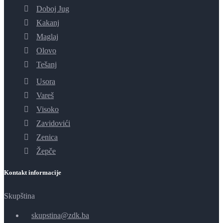
Doboj Jug
Kakanj
Maglaj
Olovo
Tešanj
Usora
Vareš
Visoko
Zavidovići
Zenica
Žepče
Kontakt informacije
Skupština
skupstina@zdk.ba