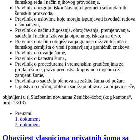
šumskog reda i način njihovog provođenja,
Pravilnik o uzgoju, iskorištavanju i prometu sekundarnih
šumskih proizvoda,
Pravilnik o uslovima koje moraju ispunjavati izvođači radova
u šumarstvu,
Pravilnik o načinu žigosanja, obrojčavanja, premjeravanja,
sadržaju i načinu izdavanja otpremnog iskaza za drvo,
Pravilnik o načinu obilježavanja granica državnih šuma i
šumskog zemljišta o vrsti i postavljanju graničnih znakova,
Pravilnik o čuvanju šume,
Pravilnik o katastru šuma,
Pravilnik o procedurama i vremenskim graničenjima za
prodaju šume, pravu prvenstva kupovine i uvjetima za
zamjenu šume,
Pravilnika o sadržaju planova za zaštitu šuma od požara
Uputstvo o načinu, obliku i sadržaju obrasca za prijavu sječe,
objavljeni u („Službenim novinama Zeničko-dobojskog kantona“,
broj: 13/13).
Preuzmi:
1. dokument
2. dokument
Obavijest vlasnicima privatnih šuma sa