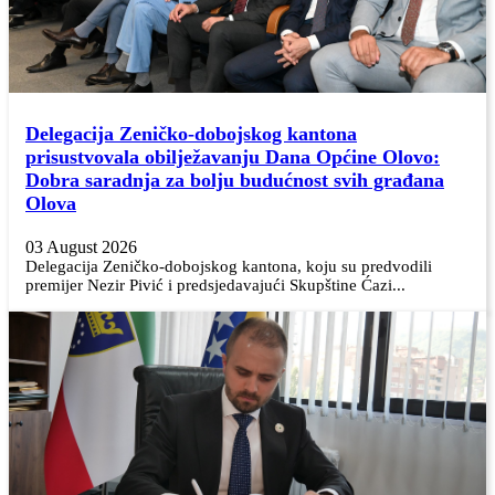
Delegacija Zeničko-dobojskog kantona
prisustvovala obilježavanju Dana Općine Olovo:
Dobra saradnja za bolju budućnost svih građana
Olova
03 August 2026
Delegacija Zeničko-dobojskog kantona, koju su predvodili
premijer Nezir Pivić i predsjedavajući Skupštine Ćazi...