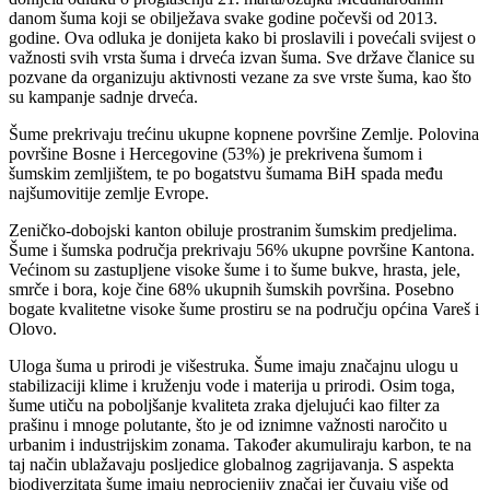
danom šuma koji se obilježava svake godine počevši od 2013.
godine. Ova odluka je donijeta kako bi proslavili i povećali svijest o
važnosti svih vrsta šuma i drveća izvan šuma. Sve države članice su
pozvane da organizuju aktivnosti vezane za sve vrste šuma, kao što
su kampanje sadnje drveća.
Šume prekrivaju trećinu ukupne kopnene površine Zemlje. Polovina
površine Bosne i Hercegovine (53%) je prekrivena šumom i
šumskim zemljištem, te po bogatstvu šumama BiH spada među
najšumovitije zemlje Evrope.
Zeničko-dobojski kanton obiluje prostranim šumskim predjelima.
Šume i šumska područja prekrivaju 56% ukupne površine Kantona.
Većinom su zastupljene visoke šume i to šume bukve, hrasta, jele,
smrče i bora, koje čine 68% ukupnih šumskih površina. Posebno
bogate kvalitetne visoke šume prostiru se na području općina Vareš i
Olovo.
Uloga šuma u prirodi je višestruka. Šume imaju značajnu ulogu u
stabilizaciji klime i kruženju vode i materija u prirodi. Osim toga,
šume utiču na poboljšanje kvaliteta zraka djelujući kao filter za
prašinu i mnoge polutante, što je od iznimne važnosti naročito u
urbanim i industrijskim zonama. Također akumuliraju karbon, te na
taj način ublažavaju posljedice globalnog zagrijavanja. S aspekta
biodiverzitata šume imaju neprocjenjiv značaj jer čuvaju više od