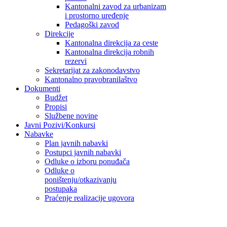
Kantonalni zavod za urbanizam
i prostorno uređenje
Pedagoški zavod
Direkcije
Kantonalna direkcija za ceste
Kantonalna direkcija robnih
rezervi
Sekretarijat za zakonodavstvo
Kantonalno pravobranilaštvo
Dokumenti
Budžet
Propisi
Službene novine
Javni Pozivi/Konkursi
Nabavke
Plan javnih nabavki
Postupci javnih nabavki
Odluke o izboru ponuđača
Odluke o
poništenju/otkazivanju
postupaka
Praćenje realizacije ugovora