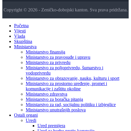
Copyright © 2026 - Zeničko-dobojski kanton. Sva prava pridržana.
Početna
Vijesti
Vlada
Skupština
Ministarstva
Ministarstvo finansija
Ministarstvo za pravosuđe i upravu
Ministarstvo za privredu
Ministarstvo za poljoprivredu, šumarstvo i
vodoprivredu
Ministarstvo za obrazovanje, nauku, kulturu i sport
Ministarstvo za prostorno uređenje, promet i
komunikacije i zaštitu okoline
Ministarstvo zdravstva
Ministarstvo za boračka pitanja
Ministarstvo za rad, socijalnu politiku i izbjeglice
Ministarstvo unutrašnjih poslova
Ostali organi
Uredi
Ured premijera
Ured za borbu protiv korupcije