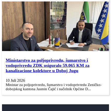
Ministarstvo za poljoprivredu, šumarstvo i
vodoprivredu ZDK osiguralo 59.065 KM za
kanalizacione kolektore u Doboj Jugu
10 Juli 2026
Ministar za poljoprivredu, šumarstvo i vodoprivredu Zeničko-
dobojskog kantona Jasmin Čajić i načelnik Općine D...