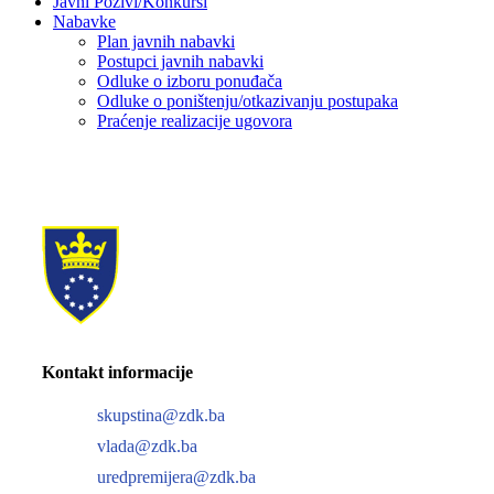
Javni Pozivi/Konkursi
Nabavke
Plan javnih nabavki
Postupci javnih nabavki
Odluke o izboru ponuđača
Odluke o poništenju/otkazivanju postupaka
Praćenje realizacije ugovora
Kontakt informacije
skupstina@zdk.ba
vlada@zdk.ba
uredpremijera@zdk.ba