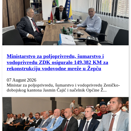
Ministarstvo za poljoprivredu, šumarstvo i
vodoprivredu ZDK osiguralo 149.382 KM za
rekonstrukciju vodovodne mreže u Žepču
07 August 2026
Ministar za poljoprivredu, šumarstvo i vodoprivredu Zeničko-
dobojskog kantona Jasmin Čajić i načelnik Općine Ž...