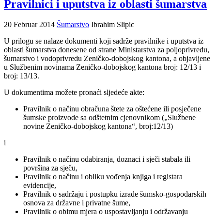
Pravilnici i uputstva iz oblasti šumarstva
20 Februar 2014
Šumarstvo
Ibrahim Slipic
U prilogu se nalaze dokumenti koji sadrže pravilnike i uputstva iz
oblasti šumarstva donesene od strane Ministarstva za poljoprivredu,
šumarstvo i vodoprivredu Zeničko-dobojskog kantona, a objavljene
u Službenim novinama Zeničko-dobojskog kantona broj: 12/13 i
broj: 13/13.
U dokumentima možete pronaći sljedeće akte:
Pravilnik o načinu obračuna štete za oštećene ili posječene
šumske proizvode sa odštetnim cjenovnikom („Službene
novine Zeničko-dobojskog kantona“, broj:12/13)
i
Pravilnik o načinu odabiranja, doznaci i sječi stabala ili
površina za sječu,
Pravilnik o načinu i obliku vođenja knjiga i registara
evidencije,
Pravilnik o sadržaju i postupku izrade šumsko-gospodarskih
osnova za državne i privatne šume,
Pravilnik o obimu mjera o uspostavljanju i održavanju