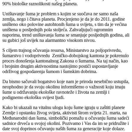
90% biološke raznolikosti našeg planeta.
Uništavanje šuma je problem s kojim se suočava ne samo naša
zemlja, nego i čitava planeta. Procjenjeno je da je do 2011. godine
uništeno oko polovine autohtonih šuma u svijetu, s tim da je većina
uništena u posljednjih pola stoljeća. Zahvaljujući ogromnim
naporima, trend uništavanja šuma se smanjuje posljednjih godina, ali
su gubici još uvijek na alarmantno visokom nivou.
S ciljem trajnog očuvanja resursa, Ministarstvo za poljoprivredu,
šumarstvo i vodoprivredu Zeničko-dobojskog kantona je pokrenulo
proces donošenja kantonalnog Zakona o šumama. Na taj način, kao
i brojnim drugim aktivnostima nastojimo postići uspostavljanje
održivog gospodarenja šumom i šumskim dobrima.
Da bismo sačuvali bogatstvo koje nam je priroda nesebično ustupila,
neophodno je da svoju okolinu informišemo o važnosti koju imaju
šume u održavanju ekološke ravnoteže i života na zemlji i
podignemo ekološku svijest ljudi.
Kako bi ukazali na vitalnu ulogu koju šume igraju u zaštiti planete
Zemlje i opstanku živog svijeta, aktivisti širom svijeta 21. marta, na
Međunarodni dan šuma, simbolički pomažu u očuvanju šuma sadeći
sadnice drveća u svojoj okolini. Pozivamo i Vas da im se pridružite i
date svoj doprinos očuvanju naših šuma za generacije koje dolaze.