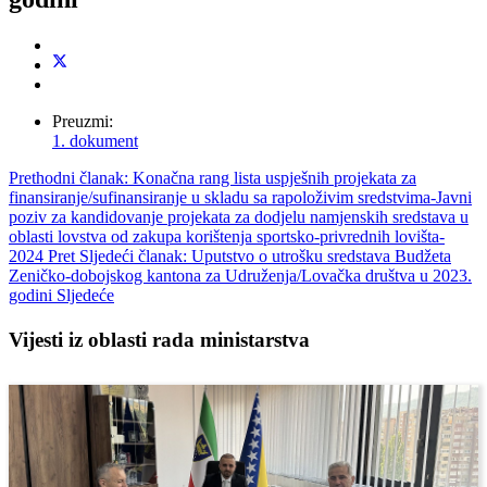
Preuzmi:
1. dokument
Prethodni članak: Konačna rang lista uspješnih projekata za
finansiranje/sufinansiranje u skladu sa rapoloživim sredstvima-Javni
poziv za kandidovanje projekata za dodjelu namjenskih sredstava u
oblasti lovstva od zakupa korištenja sportsko-privrednih lovišta-
2024
Pret
Sljedeći članak: Uputstvo o utrošku sredstava Budžeta
Zeničko-dobojskog kantona za Udruženja/Lovačka društva u 2023.
godini
Sljedeće
Vijesti iz oblasti rada ministarstva