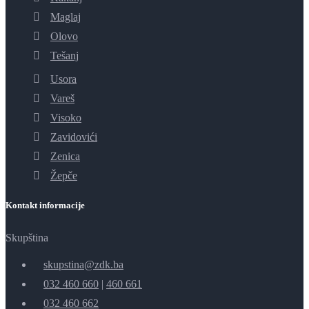
Maglaj
Olovo
Tešanj
Usora
Vareš
Visoko
Zavidovići
Zenica
Žepče
Kontakt informacije
Skupština
skupstina@zdk.ba
032 460 660
|
460 661
032 460 662