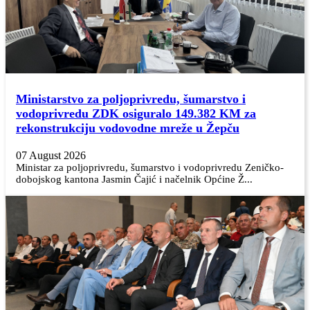
Ministarstvo za poljoprivredu, šumarstvo i
vodoprivredu ZDK osiguralo 149.382 KM za
rekonstrukciju vodovodne mreže u Žepču
07 August 2026
Ministar za poljoprivredu, šumarstvo i vodoprivredu Zeničko-
dobojskog kantona Jasmin Čajić i načelnik Općine Ž...