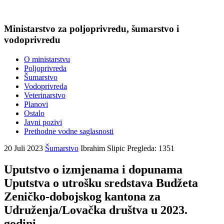
Ministarstvo za poljoprivredu, šumarstvo i
vodoprivredu
O ministarstvu
Poljoprivreda
Šumarstvo
Vodoprivreda
Veterinarstvo
Planovi
Ostalo
Javni pozivi
Prethodne vodne saglasnosti
20 Juli 2023
Šumarstvo
Ibrahim Slipic
Pregleda: 1351
Uputstvo o izmjenama i dopunama
Uputstva o utrošku sredstava Budžeta
Zeničko-dobojskog kantona za
Udruženja/Lovačka društva u 2023.
godini