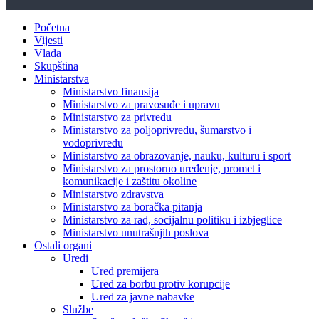
Početna
Vijesti
Vlada
Skupština
Ministarstva
Ministarstvo finansija
Ministarstvo za pravosuđe i upravu
Ministarstvo za privredu
Ministarstvo za poljoprivredu, šumarstvo i
vodoprivredu
Ministarstvo za obrazovanje, nauku, kulturu i sport
Ministarstvo za prostorno uređenje, promet i
komunikacije i zaštitu okoline
Ministarstvo zdravstva
Ministarstvo za boračka pitanja
Ministarstvo za rad, socijalnu politiku i izbjeglice
Ministarstvo unutrašnjih poslova
Ostali organi
Uredi
Ured premijera
Ured za borbu protiv korupcije
Ured za javne nabavke
Službe