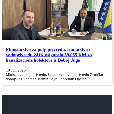
Ministarstvo za poljoprivredu, šumarstvo i
vodoprivredu ZDK osiguralo 59.065 KM za
kanalizacione kolektore u Doboj Jugu
10 Juli 2026
Ministar za poljoprivredu, šumarstvo i vodoprivredu Zeničko-
dobojskog kantona Jasmin Čajić i načelnik Općine D...