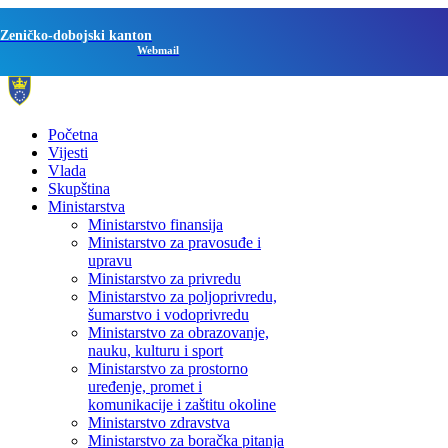
Zeničko-dobojski kanton
Webmail
Početna
Vijesti
Vlada
Skupština
Ministarstva
Ministarstvo finansija
Ministarstvo za pravosuđe i
upravu
Ministarstvo za privredu
Ministarstvo za poljoprivredu,
šumarstvo i vodoprivredu
Ministarstvo za obrazovanje,
nauku, kulturu i sport
Ministarstvo za prostorno
uređenje, promet i
komunikacije i zaštitu okoline
Ministarstvo zdravstva
Ministarstvo za boračka pitanja