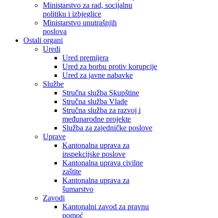
Ministarstvo za rad, socijalnu
politiku i izbjeglice
Ministarstvo unutrašnjih
poslova
Ostali organi
Uredi
Ured premijera
Ured za borbu protiv korupcije
Ured za javne nabavke
Službe
Stručna služba Skupštine
Stručna služba Vlade
Stručna služba za razvoj i
međunarodne projekte
Služba za zajedničke poslove
Uprave
Kantonalna uprava za
inspekcijske poslove
Kantonalna uprava civilne
zaštite
Kantonalna uprava za
šumarstvo
Zavodi
Kantonalni zavod za pravnu
pomoć