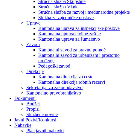
Stručna služba Skupštine
Stručna služba Vlade
Stručna služba za razvoj i međunarodne projekte
Služba za zajedničke poslove
Uprave
Kantonalna uprava za inspekcijske poslove
Kantonalna uprava civilne zaštite
Kantonalna uprava za šumarstvo
Zavodi
Kantonalni zavod za pravnu pomoć
Kantonalni zavod za urbanizam i prostorno
uređenje
Pedagoški zavod
Direkcije
Kantonalna direkcija za ceste
Kantonalna direkcija robnih rezervi
Sekretarijat za zakonodavstvo
Kantonalno pravobranilaštvo
Dokumenti
Budžet
Propisi
Službene novine
Javni Pozivi/Konkursi
Nabavke
Plan javnih nabavki