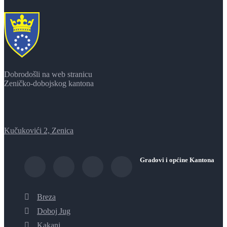
Dobrodošli na web stranicu
Zeničko-dobojskog kantona
Kučukovići 2, Zenica
Gradovi i općine Kantona
Breza
Doboj Jug
Kakanj