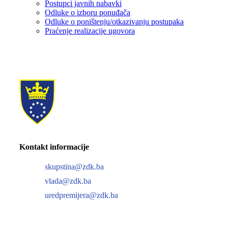
Postupci javnih nabavki
Odluke o izboru ponuđača
Odluke o poništenju/otkazivanju postupaka
Praćenje realizacije ugovora
Kontakt informacije
skupstina@zdk.ba
vlada@zdk.ba
uredpremijera@zdk.ba