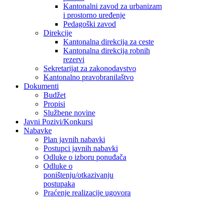
Kantonalni zavod za urbanizam
i prostorno uređenje
Pedagoški zavod
Direkcije
Kantonalna direkcija za ceste
Kantonalna direkcija robnih
rezervi
Sekretarijat za zakonodavstvo
Kantonalno pravobranilaštvo
Dokumenti
Budžet
Propisi
Službene novine
Javni Pozivi/Konkursi
Nabavke
Plan javnih nabavki
Postupci javnih nabavki
Odluke o izboru ponuđača
Odluke o
poništenju/otkazivanju
postupaka
Praćenje realizacije ugovora