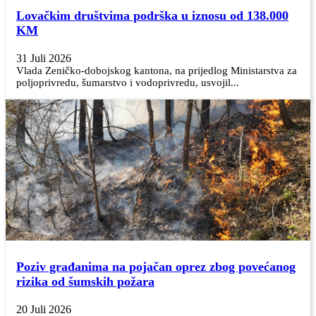
Lovačkim društvima podrška u iznosu od 138.000
KM
31 Juli 2026
Vlada Zeničko-dobojskog kantona, na prijedlog Ministarstva za
poljoprivredu, šumarstvo i vodoprivredu, usvojil...
Poziv građanima na pojačan oprez zbog povećanog
rizika od šumskih požara
20 Juli 2026