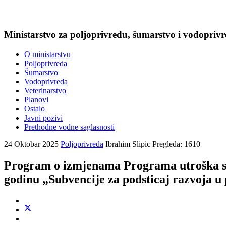
Ministarstvo za poljoprivredu, šumarstvo i vodopriv
O ministarstvu
Poljoprivreda
Šumarstvo
Vodoprivreda
Veterinarstvo
Planovi
Ostalo
Javni pozivi
Prethodne vodne saglasnosti
24 Oktobar 2025
Poljoprivreda
Ibrahim Slipic
Pregleda: 1610
Program o izmjenama Programa utroška sre
godinu „Subvencije za podsticaj razvoja u