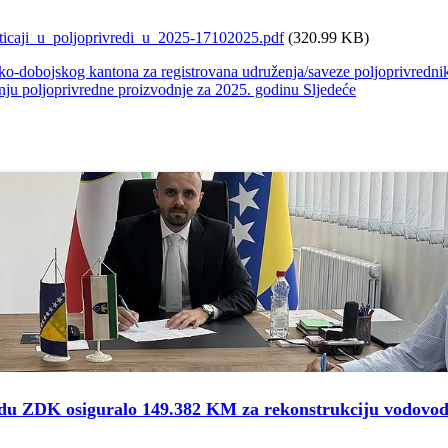
icaji_u_poljoprivredi_u_2025-17102025.pdf
(320.99 KB)
čko-dobojskog kantona za registrovana udruženja/saveze poljoprivred
nju poljoprivredne proizvodnje za 2025. godinu
Sljedeće
redu ZDK osiguralo 149.382 KM za rekonstrukciju vodovo