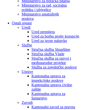
Ministarstvo za boračka pitanja
Ministarstvo za rad, socijalnu
politiku i izbjeglice
Ministarstvo unutrašnjih
poslova
Ostali organi
Uredi
Ured premijera
Ured za borbu protiv korupcije
Ured za javne nabavke
Službe
Stručna služba Skupštine
Stručna služba Vlade
Stručna služba za razvoj i
međunarodne projekte
Služba za zajedničke poslove
Uprave
Kantonalna uprava za
inspekcijske poslove
Kantonalna uprava civilne
zaštite
Kantonalna uprava za
šumarstvo
Zavodi
Kantonalni zavod za pravnu