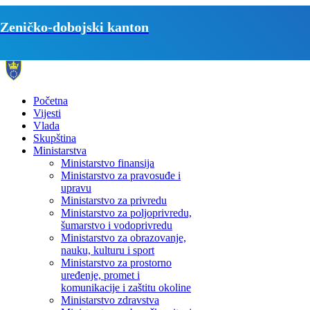
Zeničko-dobojski kanton
Početna
Vijesti
Vlada
Skupština
Ministarstva
Ministarstvo finansija
Ministarstvo za pravosuđe i
upravu
Ministarstvo za privredu
Ministarstvo za poljoprivredu,
šumarstvo i vodoprivredu
Ministarstvo za obrazovanje,
nauku, kulturu i sport
Ministarstvo za prostorno
uređenje, promet i
komunikacije i zaštitu okoline
Ministarstvo zdravstva