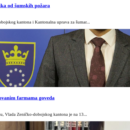
ika od šumskih požara
obojskog kantona i Kantonalna uprava za šumar...
rovanim farmama goveda
du, Vlada Zeničko-dobojskog kantona je na 13...