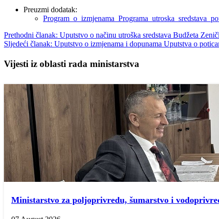
Preuzmi dodatak:
Program_o_izmjenama_Programa_utroska_sredstava_pot
Prethodni članak: Uputstvo o načinu utroška sredstava Budžeta Zeni
Sljedeći članak: Uputstvo o izmjenama i dopunama Uputstva o potica
Vijesti iz oblasti rada ministarstva
Ministarstvo za poljoprivredu, šumarstvo i vodopriv