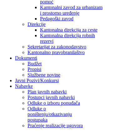
pomoć
Kantonalni zavod za urbanizam
i prostorno uređenje
Pedagoški zavod
Direkcije
Kantonalna direkcija za ceste
Kantonalna direkcija robnih
rezervi
Sekretarijat za zakonodavstvo
Kantonalno pravobranilaštvo
Dokumenti
Budžet
Propisi
Službene novine
Javni Pozivi/Konkursi
Nabavke
Plan javnih nabavki
Postupci javnih nabavki
Odluke o izboru ponuđača
Odluke o
poništenju/otkazivanju
postupaka
Praćenje realizacije ugovora