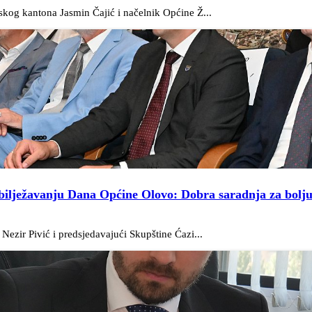
skog kantona Jasmin Čajić i načelnik Općine Ž...
obilježavanju Dana Općine Olovo: Dobra saradnja za bolj
ezir Pivić i predsjedavajući Skupštine Ćazi...