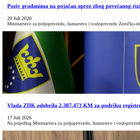
Poziv građanima na pojačan oprez zbog povećanog riz
20 Juli 2026
Ministarstvo za poljoprivredu, šumarstvo i vodoprivredu Zeničko-d
Vlada ZDK odobrila 2.387.473 KM za podršku regist
17 Juli 2026
Na prijedlog Ministarstva za poljoprivredu, šumarstvo i vodoprivre