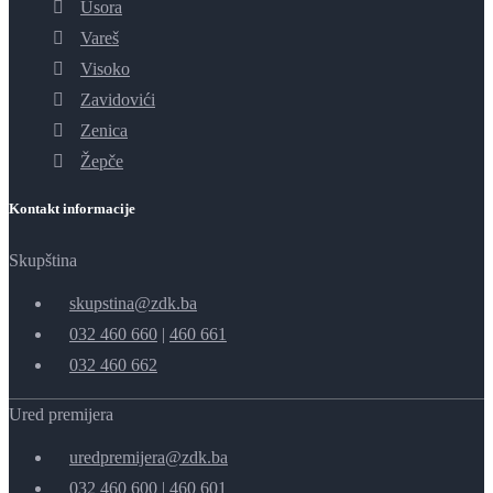
Usora
Vareš
Visoko
Zavidovići
Zenica
Žepče
Kontakt informacije
Skupština
skupstina@zdk.ba
032 460 660
|
460 661
032 460 662
Ured premijera
uredpremijera@zdk.ba
032 460 600
|
460 601