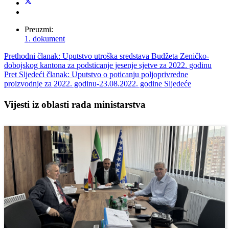
Preuzmi:
1. dokument
Prethodni članak: Uputstvo utroška sredstava Budžeta Zeničko-
dobojskog kantona za podsticanje jesenje sjetve za 2022. godinu
Pret
Sljedeći članak: Uputstvo o poticanju poljoprivredne
proizvodnje za 2022. godinu-23.08.2022. godine
Sljedeće
Vijesti iz oblasti rada ministarstva