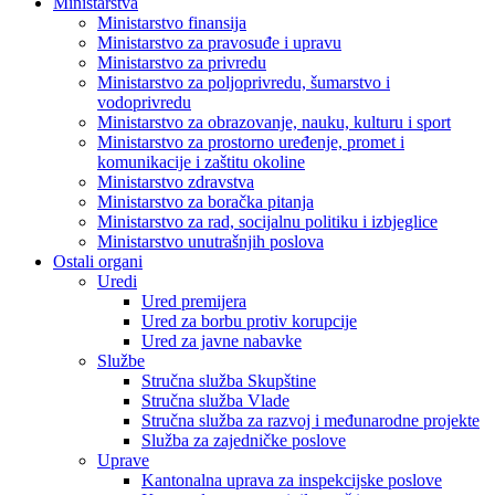
Ministarstva
Ministarstvo finansija
Ministarstvo za pravosuđe i upravu
Ministarstvo za privredu
Ministarstvo za poljoprivredu, šumarstvo i
vodoprivredu
Ministarstvo za obrazovanje, nauku, kulturu i sport
Ministarstvo za prostorno uređenje, promet i
komunikacije i zaštitu okoline
Ministarstvo zdravstva
Ministarstvo za boračka pitanja
Ministarstvo za rad, socijalnu politiku i izbjeglice
Ministarstvo unutrašnjih poslova
Ostali organi
Uredi
Ured premijera
Ured za borbu protiv korupcije
Ured za javne nabavke
Službe
Stručna služba Skupštine
Stručna služba Vlade
Stručna služba za razvoj i međunarodne projekte
Služba za zajedničke poslove
Uprave
Kantonalna uprava za inspekcijske poslove