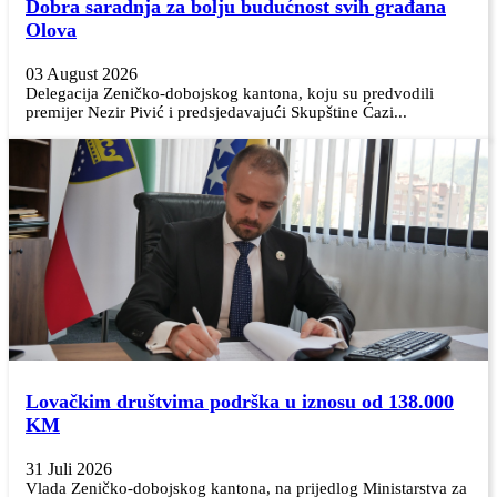
Dobra saradnja za bolju budućnost svih građana
Olova
03 August 2026
Delegacija Zeničko-dobojskog kantona, koju su predvodili
premijer Nezir Pivić i predsjedavajući Skupštine Ćazi...
Lovačkim društvima podrška u iznosu od 138.000
KM
31 Juli 2026
Vlada Zeničko-dobojskog kantona, na prijedlog Ministarstva za