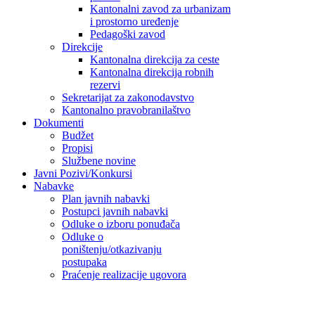
Kantonalni zavod za urbanizam
i prostorno uređenje
Pedagoški zavod
Direkcije
Kantonalna direkcija za ceste
Kantonalna direkcija robnih
rezervi
Sekretarijat za zakonodavstvo
Kantonalno pravobranilaštvo
Dokumenti
Budžet
Propisi
Službene novine
Javni Pozivi/Konkursi
Nabavke
Plan javnih nabavki
Postupci javnih nabavki
Odluke o izboru ponuđača
Odluke o
poništenju/otkazivanju
postupaka
Praćenje realizacije ugovora