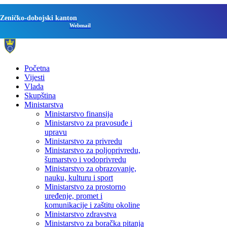
Zeničko-dobojski kanton
Webmail
Početna
Vijesti
Vlada
Skupština
Ministarstva
Ministarstvo finansija
Ministarstvo za pravosuđe i
upravu
Ministarstvo za privredu
Ministarstvo za poljoprivredu,
šumarstvo i vodoprivredu
Ministarstvo za obrazovanje,
nauku, kulturu i sport
Ministarstvo za prostorno
uređenje, promet i
komunikacije i zaštitu okoline
Ministarstvo zdravstva
Ministarstvo za boračka pitanja