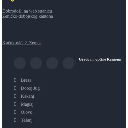
Dobrodošli na web stranicu
Zeničko-dobojskog kantona
Kučukovići 2, Zenica
Gradovi i općine Kantona
Breza
Doboj Jug
Kakanj
Maglaj
Olovo
Tešanj