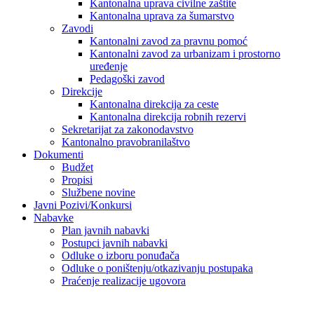
Kantonalna uprava civilne zaštite
Kantonalna uprava za šumarstvo
Zavodi
Kantonalni zavod za pravnu pomoć
Kantonalni zavod za urbanizam i prostorno
uređenje
Pedagoški zavod
Direkcije
Kantonalna direkcija za ceste
Kantonalna direkcija robnih rezervi
Sekretarijat za zakonodavstvo
Kantonalno pravobranilaštvo
Dokumenti
Budžet
Propisi
Službene novine
Javni Pozivi/Konkursi
Nabavke
Plan javnih nabavki
Postupci javnih nabavki
Odluke o izboru ponuđača
Odluke o poništenju/otkazivanju postupaka
Praćenje realizacije ugovora