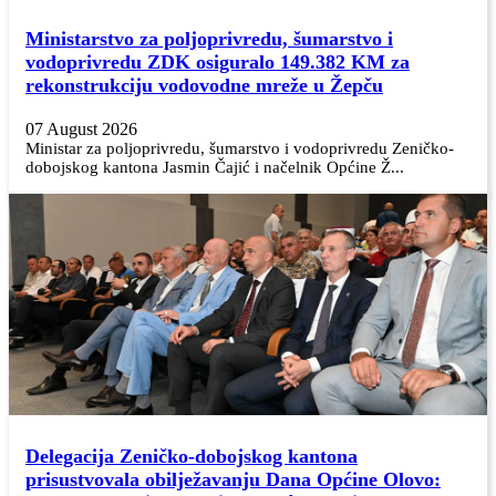
Ministarstvo za poljoprivredu, šumarstvo i
vodoprivredu ZDK osiguralo 149.382 KM za
rekonstrukciju vodovodne mreže u Žepču
07 August 2026
Ministar za poljoprivredu, šumarstvo i vodoprivredu Zeničko-
dobojskog kantona Jasmin Čajić i načelnik Općine Ž...
Delegacija Zeničko-dobojskog kantona
prisustvovala obilježavanju Dana Općine Olovo: