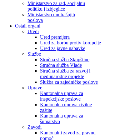
Ministarstvo za rad, socijalnu
politiku i izbjeglice
Ministarstvo unutrašnjih
poslova
Ostali organi
Uredi
Ured premijera
Ured za borbu protiv korupcije
Ured za javne nabavke
Službe
Stručna služba Skupštine
Stručna služba Vlade
Stručna služba za razvoj i
međunarodne projekte
Služba za zajedničke poslove
Uprave
Kantonalna uprava za
inspekcijske poslove
Kantonalna uprava civilne
zaštite
Kantonalna uprava za
šumarstvo
Zavodi
Kantonalni zavod za pravnu
pomoć