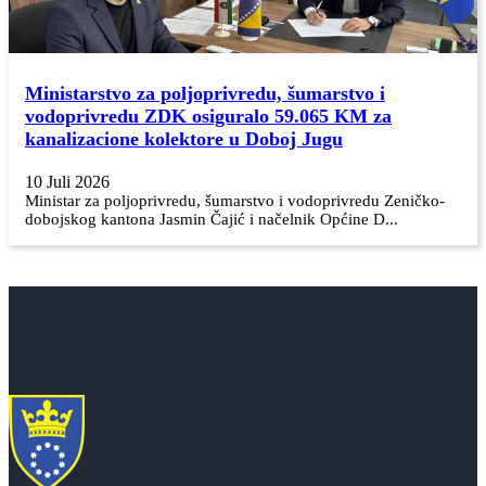
Ministarstvo za poljoprivredu, šumarstvo i
vodoprivredu ZDK osiguralo 59.065 KM za
kanalizacione kolektore u Doboj Jugu
10 Juli 2026
Ministar za poljoprivredu, šumarstvo i vodoprivredu Zeničko-
dobojskog kantona Jasmin Čajić i načelnik Općine D...