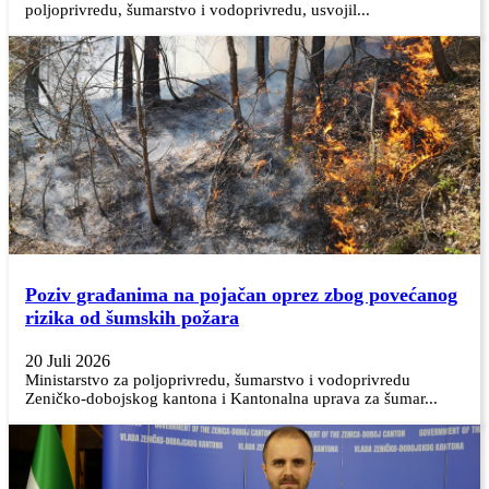
poljoprivredu, šumarstvo i vodoprivredu, usvojil...
Poziv građanima na pojačan oprez zbog povećanog
rizika od šumskih požara
20 Juli 2026
Ministarstvo za poljoprivredu, šumarstvo i vodoprivredu
Zeničko-dobojskog kantona i Kantonalna uprava za šumar...