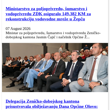
Ministarstvo za poljoprivredu, šumarstvo i
vodoprivredu ZDK osiguralo 149.382 KM za
rekonstrukciju vodovodne mreže u Žepču
07 August 2026
Ministar za poljoprivredu, šumarstvo i vodoprivredu Zeničko-
dobojskog kantona Jasmin Čajić i načelnik Općine Ž...
Delegacija Zeničko-dobojskog kantona
prisustvovala obilježavanju Dana Općine Olovo: