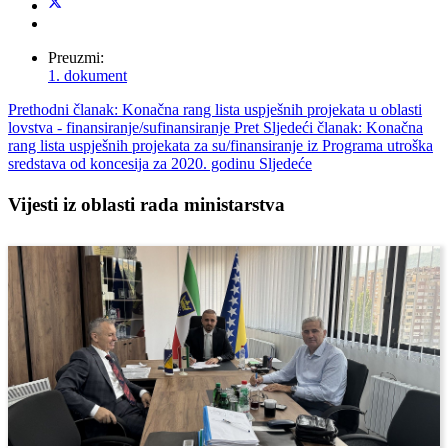
Preuzmi:
1. dokument
Prethodni članak: Konačna rang lista uspješnih projekata u oblasti
lovstva - finansiranje/sufinansiranje
Pret
Sljedeći članak: Konačna
rang lista uspješnih projekata za su/finansiranje iz Programa utroška
sredstava od koncesija za 2020. godinu
Sljedeće
Vijesti iz oblasti rada ministarstva