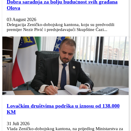
Dobra saradnja za bolju budućnost svih građana
Olova
03 August 2026
Delegacija Zeničko-dobojskog kantona, koju su predvodili
premijer Nezir Pivić i predsjedavajući Skupštine Ćazi...
Lovačkim društvima podrška u iznosu od 138.000
KM
31 Juli 2026
Vlada Zeničko-dobojskog kantona, na prijedlog Ministarstva za