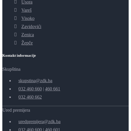
Usora
Vareš
Visoko
Zavidovići
Zenica
Žepče
Kontakt informacije
Skupština
skupstina@zdk.ba
032 460 660
|
460 661
032 460 662
Ured premijera
uredpremijera@zdk.ba
032 460 600
|
460 601