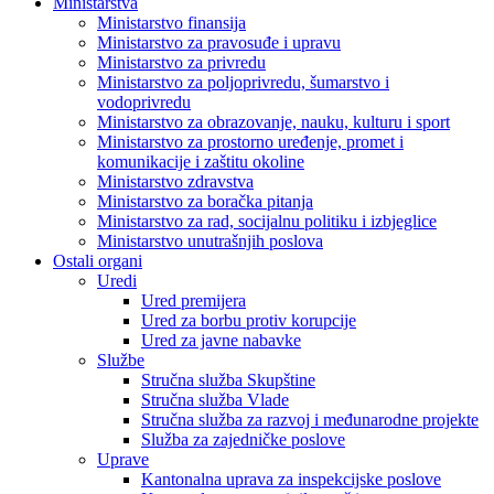
Ministarstva
Ministarstvo finansija
Ministarstvo za pravosuđe i upravu
Ministarstvo za privredu
Ministarstvo za poljoprivredu, šumarstvo i
vodoprivredu
Ministarstvo za obrazovanje, nauku, kulturu i sport
Ministarstvo za prostorno uređenje, promet i
komunikacije i zaštitu okoline
Ministarstvo zdravstva
Ministarstvo za boračka pitanja
Ministarstvo za rad, socijalnu politiku i izbjeglice
Ministarstvo unutrašnjih poslova
Ostali organi
Uredi
Ured premijera
Ured za borbu protiv korupcije
Ured za javne nabavke
Službe
Stručna služba Skupštine
Stručna služba Vlade
Stručna služba za razvoj i međunarodne projekte
Služba za zajedničke poslove
Uprave
Kantonalna uprava za inspekcijske poslove