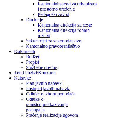
Kantonalni zavod za urbanizam
i prostorno uređenje
Pedagoški zavod
Direkcije
Kantonalna direkcija za ceste
Kantonalna direkcija robnih
rezervi
Sekretarijat za zakonodavstvo
Kantonalno pravobranilaštvo
Dokumenti
Budžet
Propisi
Službene novine
Javni Pozivi/Konkursi
Nabavke
Plan javnih nabavki
Postupci javnih nabavki
Odluke o izboru ponuđača
Odluke o
poništenju/otkazivanju
postupaka
Praćenje realizacije ugovora