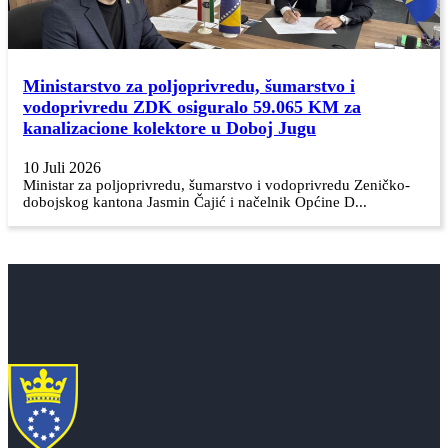
Ministarstvo za poljoprivredu, šumarstvo i
vodoprivredu ZDK osiguralo 59.065 KM za
kanalizacione kolektore u Doboj Jugu
10 Juli 2026
Ministar za poljoprivredu, šumarstvo i vodoprivredu Zeničko-
dobojskog kantona Jasmin Čajić i načelnik Općine D...