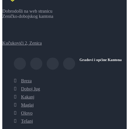
Dobrodošli na web stranicu
Zeničko-dobojskog kantona
Kučukovići 2, Zenica
Gradovi i općine Kantona
Breza
Doboj Jug
Kakanj
Maglaj
Olovo
Tešanj