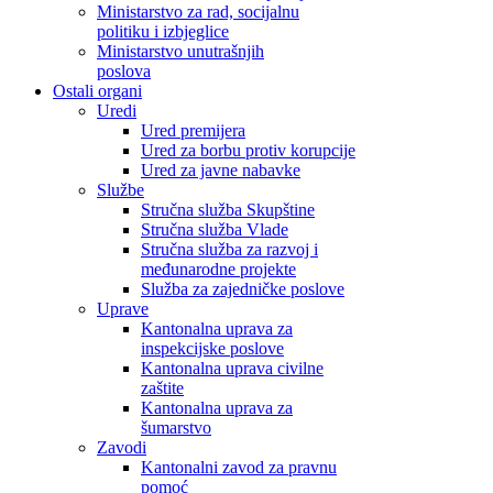
Ministarstvo za rad, socijalnu
politiku i izbjeglice
Ministarstvo unutrašnjih
poslova
Ostali organi
Uredi
Ured premijera
Ured za borbu protiv korupcije
Ured za javne nabavke
Službe
Stručna služba Skupštine
Stručna služba Vlade
Stručna služba za razvoj i
međunarodne projekte
Služba za zajedničke poslove
Uprave
Kantonalna uprava za
inspekcijske poslove
Kantonalna uprava civilne
zaštite
Kantonalna uprava za
šumarstvo
Zavodi
Kantonalni zavod za pravnu
pomoć