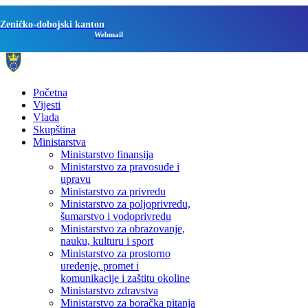
Zeničko-dobojski kanton
Webmail
Početna
Vijesti
Vlada
Skupština
Ministarstva
Ministarstvo finansija
Ministarstvo za pravosuđe i
upravu
Ministarstvo za privredu
Ministarstvo za poljoprivredu,
šumarstvo i vodoprivredu
Ministarstvo za obrazovanje,
nauku, kulturu i sport
Ministarstvo za prostorno
uređenje, promet i
komunikacije i zaštitu okoline
Ministarstvo zdravstva
Ministarstvo za boračka pitanja