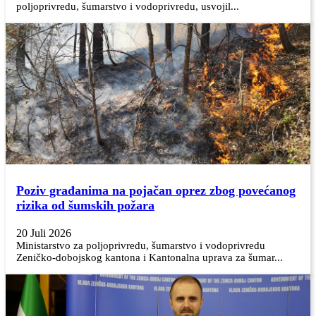
poljoprivredu, šumarstvo i vodoprivredu, usvojil...
Poziv građanima na pojačan oprez zbog povećanog
rizika od šumskih požara
20 Juli 2026
Ministarstvo za poljoprivredu, šumarstvo i vodoprivredu
Zeničko-dobojskog kantona i Kantonalna uprava za šumar...