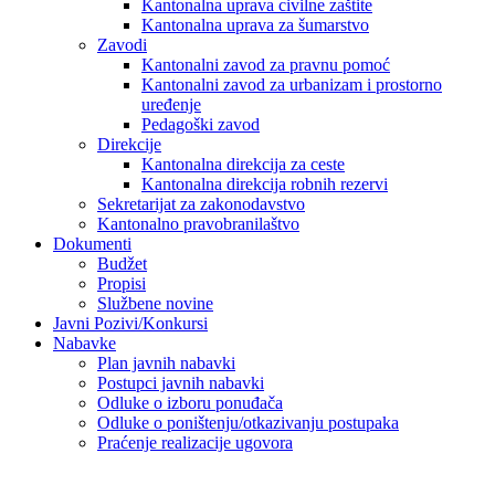
Kantonalna uprava civilne zaštite
Kantonalna uprava za šumarstvo
Zavodi
Kantonalni zavod za pravnu pomoć
Kantonalni zavod za urbanizam i prostorno
uređenje
Pedagoški zavod
Direkcije
Kantonalna direkcija za ceste
Kantonalna direkcija robnih rezervi
Sekretarijat za zakonodavstvo
Kantonalno pravobranilaštvo
Dokumenti
Budžet
Propisi
Službene novine
Javni Pozivi/Konkursi
Nabavke
Plan javnih nabavki
Postupci javnih nabavki
Odluke o izboru ponuđača
Odluke o poništenju/otkazivanju postupaka
Praćenje realizacije ugovora