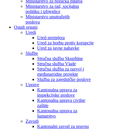
Ministarstvo za boračka pitanja
Ministarstvo za rad, socijalnu
politiku i izbjeglice
Ministarstvo unutrašnjih
poslova
Ostali organi
Uredi
Ured premijera
Ured za borbu protiv korupcije
Ured za javne nabavke
Službe
Stručna služba Skupštine
Stručna služba Vlade
Stručna služba za razvoj i
međunarodne projekte
Služba za zajedničke poslove
Uprave
Kantonalna uprava za
inspekcijske poslove
Kantonalna uprava civilne
zaštite
Kantonalna uprava za
šumarstvo
Zavodi
Kantonalni zavod za pravnu