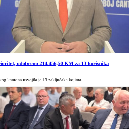
rioritet, odobreno 214.456,50 KM za 13 korisnika
kog kantona usvojila je 13 zaključaka kojima...