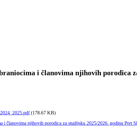
braniocima i članovima njihovih porodica z
a_2024_2025.pdf
(178.67 KB)
ma i članovima njihovih porodica za studijsku 2025/2026. godinu
Pret
S