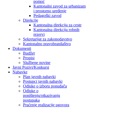
pomoć
Kantonalni zavod za urbanizam
i prostorno uređenje
Pedagoški zavod
Direkcije
Kantonalna direkcija za ceste
Kantonalna direkcija robnih
rezervi
Sekretarijat za zakonodavstvo
Kantonalno pravobranilaštvo
Dokumenti
Budžet
Propisi
Službene novine
Javni Pozivi/Konkursi
Nabavke
Plan javnih nabavki
Postupci javnih nabavki
Odluke o izboru ponuđača
Odluke o
poništenju/otkazivanju
postupaka
Praćenje realizacije ugovora