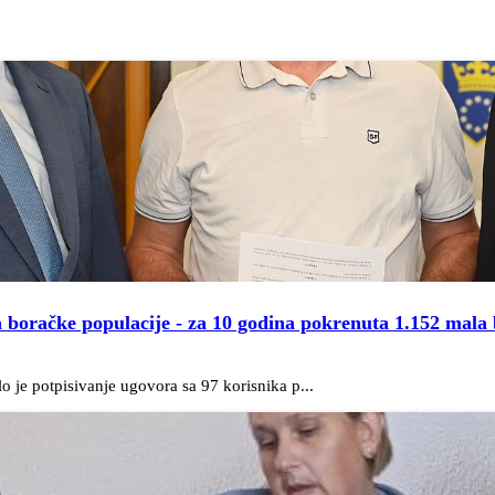
boračke populacije - za 10 godina pokrenuta 1.152 mala 
o je potpisivanje ugovora sa 97 korisnika p...