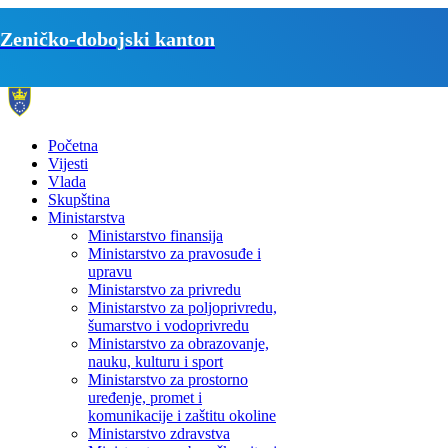
Zeničko-dobojski kanton
Početna
Vijesti
Vlada
Skupština
Ministarstva
Ministarstvo finansija
Ministarstvo za pravosuđe i
upravu
Ministarstvo za privredu
Ministarstvo za poljoprivredu,
šumarstvo i vodoprivredu
Ministarstvo za obrazovanje,
nauku, kulturu i sport
Ministarstvo za prostorno
uređenje, promet i
komunikacije i zaštitu okoline
Ministarstvo zdravstva