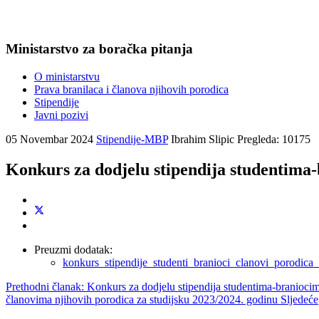
Ministarstvo za boračka pitanja
O ministarstvu
Prava branilaca i članova njihovih porodica
Stipendije
Javni pozivi
05 Novembar 2024
Stipendije-MBP
Ibrahim Slipic
Pregleda: 10175
Konkurs za dodjelu stipendija studentima-
Preuzmi dodatak:
konkurs_stipendije_studenti_branioci_clanovi_porodic
Prethodni članak: Konkurs za dodjelu stipendija studentima-branioci
članovima njihovih porodica za studijsku 2023/2024. godinu
Sljedeće