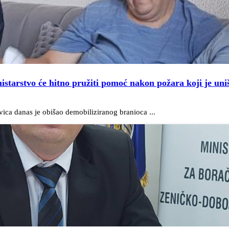
istarstvo će hitno pružiti pomoć nakon požara koji je uni
ica danas je obišao demobiliziranog branioca ...