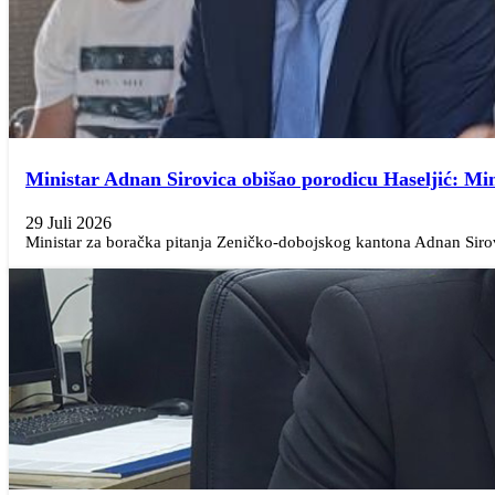
Ministar Adnan Sirovica obišao porodicu Haseljić: Min
29 Juli 2026
Ministar za boračka pitanja Zeničko-dobojskog kantona Adnan Sirov