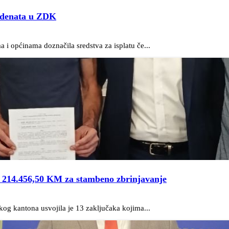
tudenata u ZDK
 i općinama doznačila sredstva za isplatu če...
– 214.456,50 KM za stambeno zbrinjavanje
kog kantona usvojila je 13 zaključaka kojima...