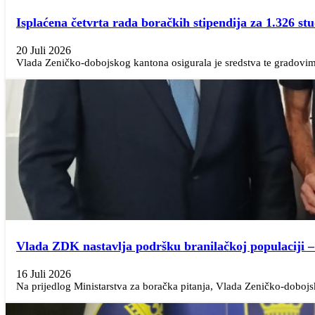
Isplaćena četvrta rada boračkih stipendija za 1.326 s
20 Juli 2026
Vlada Zeničko-dobojskog kantona osigurala je sredstva te gradovima
Vlada ZDK nastavlja podršku branilačkoj populaciji 
16 Juli 2026
Na prijedlog Ministarstva za boračka pitanja, Vlada Zeničko-dobojs