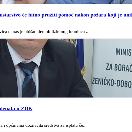
istarstvo će hitno pružiti pomoć nakon požara koji je uni
ica danas je obišao demobiliziranog branioca ...
tudenata u ZDK
 i općinama doznačila sredstva za isplatu če...