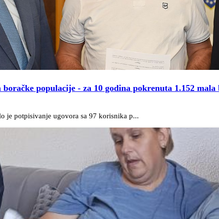
boračke populacije - za 10 godina pokrenuta 1.152 mala 
o je potpisivanje ugovora sa 97 korisnika p...