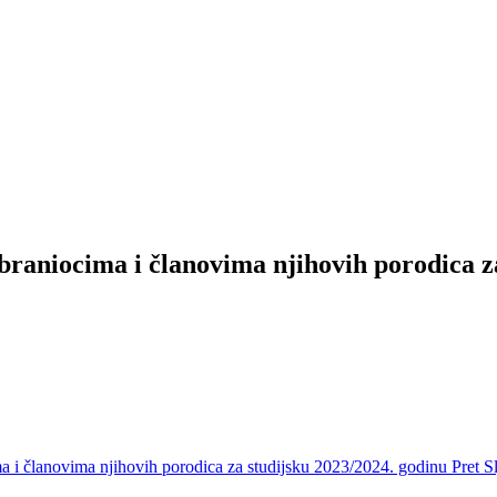
braniocima i članovima njihovih porodica z
ma i članovima njihovih porodica za studijsku 2023/2024. godinu
Pret
S