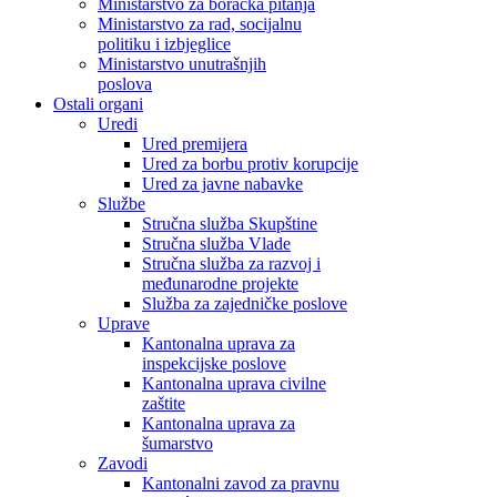
Ministarstvo za boračka pitanja
Ministarstvo za rad, socijalnu
politiku i izbjeglice
Ministarstvo unutrašnjih
poslova
Ostali organi
Uredi
Ured premijera
Ured za borbu protiv korupcije
Ured za javne nabavke
Službe
Stručna služba Skupštine
Stručna služba Vlade
Stručna služba za razvoj i
međunarodne projekte
Služba za zajedničke poslove
Uprave
Kantonalna uprava za
inspekcijske poslove
Kantonalna uprava civilne
zaštite
Kantonalna uprava za
šumarstvo
Zavodi
Kantonalni zavod za pravnu