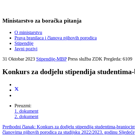
Ministarstvo za boračka pitanja
O ministarstvu
Prava branilaca i članova njihovih porodica
Stipendije
Javni pozivi
31 Oktobar 2023
Stipendije-MBP
Press služba ZDK
Pregleda: 6109
Konkurs za dodjelu stipendija studentima-
Preuzmi:
1. dokument
2. dokument
Prethodni članak: Konkurs za dodjelu stipendija studentima-branioci
članovima njihovih porodica za studijsku 2022/2023. godinu
Sljedeće