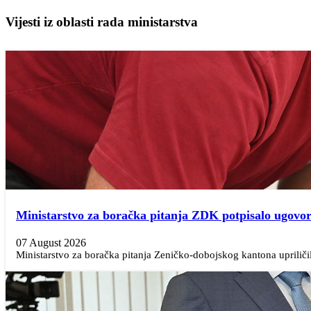
Vijesti iz oblasti rada ministarstva
Ministarstvo za boračka pitanja ZDK potpisalo ugovor
07 August 2026
Ministarstvo za boračka pitanja Zeničko-dobojskog kantona upriličil