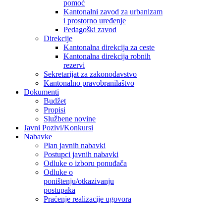
pomoć
Kantonalni zavod za urbanizam
i prostorno uređenje
Pedagoški zavod
Direkcije
Kantonalna direkcija za ceste
Kantonalna direkcija robnih
rezervi
Sekretarijat za zakonodavstvo
Kantonalno pravobranilaštvo
Dokumenti
Budžet
Propisi
Službene novine
Javni Pozivi/Konkursi
Nabavke
Plan javnih nabavki
Postupci javnih nabavki
Odluke o izboru ponuđača
Odluke o
poništenju/otkazivanju
postupaka
Praćenje realizacije ugovora