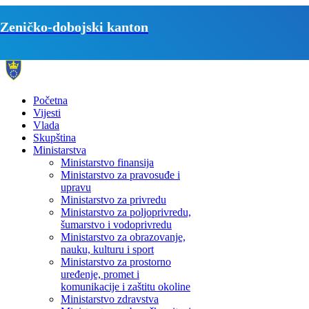
Zeničko-dobojski kanton
Početna
Vijesti
Vlada
Skupština
Ministarstva
Ministarstvo finansija
Ministarstvo za pravosuđe i
upravu
Ministarstvo za privredu
Ministarstvo za poljoprivredu,
šumarstvo i vodoprivredu
Ministarstvo za obrazovanje,
nauku, kulturu i sport
Ministarstvo za prostorno
uređenje, promet i
komunikacije i zaštitu okoline
Ministarstvo zdravstva