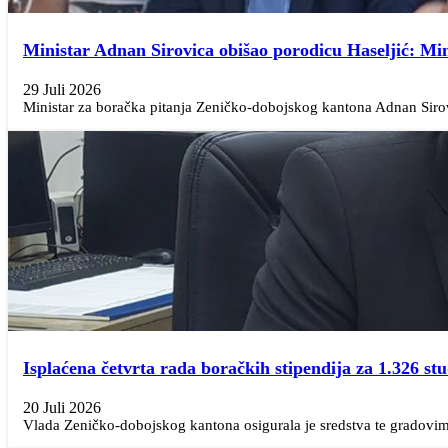
Ministar Adnan Sirovica obišao porodicu Haseljić: Min
29 Juli 2026
Ministar za boračka pitanja Zeničko-dobojskog kantona Adnan Sirov
Isplaćena četvrta rada boračkih stipendija za 1.326 s
20 Juli 2026
Vlada Zeničko-dobojskog kantona osigurala je sredstva te gradovima