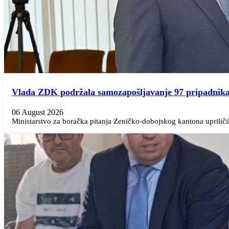
Vlada ZDK podržala samozapošljavanje 97 pripadnika 
06 August 2026
Ministarstvo za boračka pitanja Zeničko-dobojskog kantona upriličil