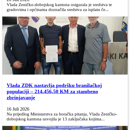
Vlada Zeničko-dobojskog kantona osigurala je sredstva te
gradovima i općinama doznačila sredstva za isplatu če...
Vlada ZDK nastavlja podršku branilačkoj
populaciji – 214.456,50 KM za stambeno
zbrinjavanje
16 Juli 2026
Na prijedlog Ministarstva za boračka pitanja, Vlada Zeničko-
dobojskog kantona usvojila je 13 zaključaka kojima...