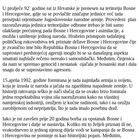
U proljeće 92¨ godine rat iz Hrvatske je prenesen na teritoriju Bosne
i Hercegovine, gdje su se povlačile značajne jedinice već tada
prosrpski orjentisane Jugoslovenske narodne armije. Provedeni plan
razoružavanja jedinica teritorijalne odbrane trebao je biti samo
olakšanje prećutnog pada Bosne i Hercegovine i asimilacije, a
možda i uništenje jednog naroda. Hrabrim pristupom tadašnjeg
političkog rukovodstva tek priznate države Bosne i Hercegovine čije
je zvanično ime bilo Republika Bosna i Hercegovina da se
suprostavi predstojećoj agresiji moglo bi se sa današnjeg aspekta
smatrati najblaže rečeno nerealo i samoubilački. Međutim, činjenica
da nam se spremao genocid i nestanak ojačala je bosanski inat i dala
snagu da se suprostavimo agresoru.
15.aprila 1992. godine formirana je tada najmlađa armija u svijetu,
koja je izrasla iz naroda a jačala na zgarištima napadnute zemlje. U
historiji ratovanja teško je nači slučaj da se ovako brzo fomirala
jedna respektabilna vojna sila naoružavana kako na vlastitoj
namjenskoj industriji, oružjem iz kućne radinosti, tako i na oružju
zarobljenom od neprijatelja, što je tada imalo posebnu draž.
Iako je rat završen prije 20 godina borba za opstanak Bosne i
Hercegovine i dalje se nastavlja. Koliko mi to željeli priznati ili ne,
svakodnevno iz jednog njenog dijela vodi se kampanja da se Bosna
i Hercegovina ne pominje ni kao historijski pojam. Međutim,