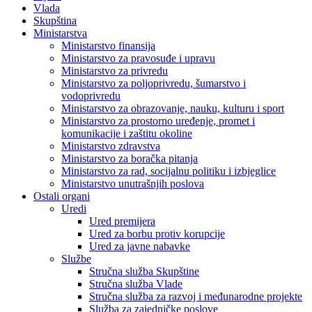
Vlada
Skupština
Ministarstva
Ministarstvo finansija
Ministarstvo za pravosuđe i upravu
Ministarstvo za privredu
Ministarstvo za poljoprivredu, šumarstvo i
vodoprivredu
Ministarstvo za obrazovanje, nauku, kulturu i sport
Ministarstvo za prostorno uređenje, promet i
komunikacije i zaštitu okoline
Ministarstvo zdravstva
Ministarstvo za boračka pitanja
Ministarstvo za rad, socijalnu politiku i izbjeglice
Ministarstvo unutrašnjih poslova
Ostali organi
Uredi
Ured premijera
Ured za borbu protiv korupcije
Ured za javne nabavke
Službe
Stručna služba Skupštine
Stručna služba Vlade
Stručna služba za razvoj i međunarodne projekte
Služba za zajedničke poslove