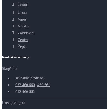
Tešanj
Usora
Vareš
Visoko
Zavidovići
Zenica
Žepče
Kontakt informacije
Skupština
skupstina@zdk.ba
032 460 660
|
460 661
032 460 662
Ured premijera