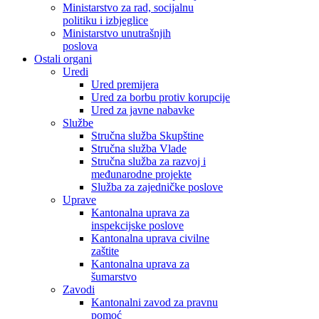
Ministarstvo za rad, socijalnu
politiku i izbjeglice
Ministarstvo unutrašnjih
poslova
Ostali organi
Uredi
Ured premijera
Ured za borbu protiv korupcije
Ured za javne nabavke
Službe
Stručna služba Skupštine
Stručna služba Vlade
Stručna služba za razvoj i
međunarodne projekte
Služba za zajedničke poslove
Uprave
Kantonalna uprava za
inspekcijske poslove
Kantonalna uprava civilne
zaštite
Kantonalna uprava za
šumarstvo
Zavodi
Kantonalni zavod za pravnu
pomoć