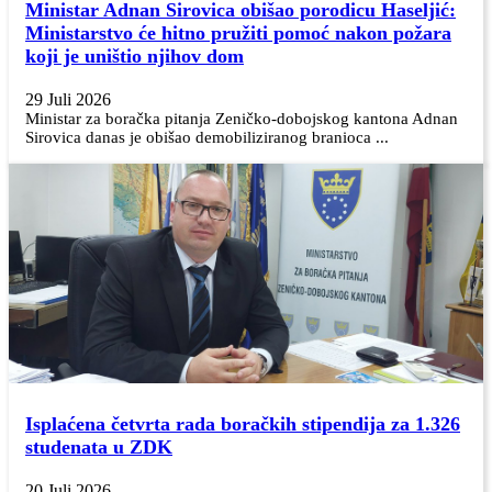
Ministar Adnan Sirovica obišao porodicu Haseljić:
Ministarstvo će hitno pružiti pomoć nakon požara
koji je uništio njihov dom
29 Juli 2026
Ministar za boračka pitanja Zeničko-dobojskog kantona Adnan
Sirovica danas je obišao demobiliziranog branioca ...
Isplaćena četvrta rada boračkih stipendija za 1.326
studenata u ZDK
20 Juli 2026