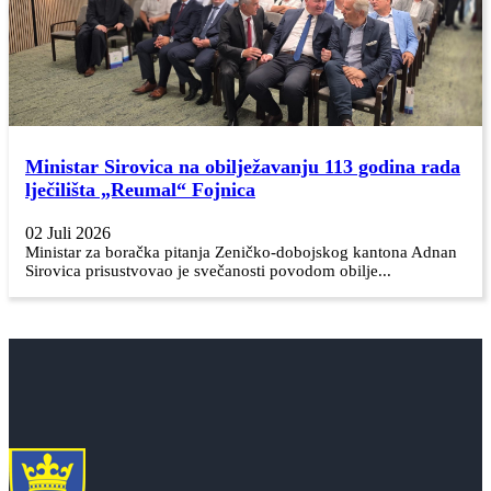
Ministar Sirovica na obilježavanju 113 godina rada
lječilišta „Reumal“ Fojnica
02 Juli 2026
Ministar za boračka pitanja Zeničko-dobojskog kantona Adnan
Sirovica prisustvovao je svečanosti povodom obilje...