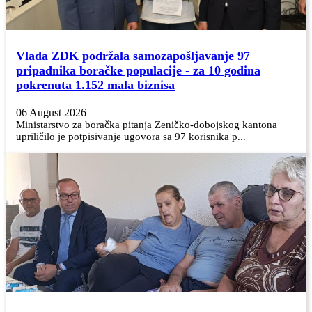
Vlada ZDK podržala samozapošljavanje 97
pripadnika boračke populacije - za 10 godina
pokrenuta 1.152 mala biznisa
06 August 2026
Ministarstvo za boračka pitanja Zeničko-dobojskog kantona
upriličilo je potpisivanje ugovora sa 97 korisnika p...