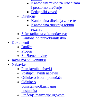
Kantonalni zavod za urbanizam
i prostorno uređenje
Pedagoški zavod
Direkcije
Kantonalna direkcija za ceste
Kantonalna direkcija robnih
rezervi
Sekretarijat za zakonodavstvo
Kantonalno pravobranilaštvo
Dokumenti
Budžet
Propisi
Službene novine
Javni Pozivi/Konkursi
Nabavke
Plan javnih nabavki
Postupci javnih nabavki
Odluke o izboru ponuđača
Odluke o
poništenju/otkazivanju
postupaka
Praćenje realizacije ugovora