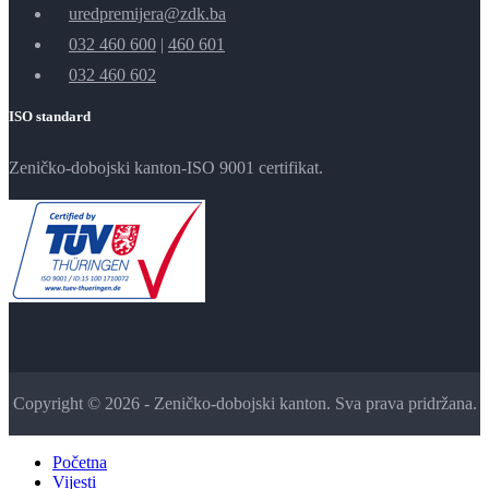
uredpremijera@zdk.ba
032 460 600
|
460 601
032 460 602
ISO standard
Zeničko-dobojski kanton-ISO 9001 certifikat.
Copyright © 2026 - Zeničko-dobojski kanton. Sva prava pridržana.
Početna
Vijesti