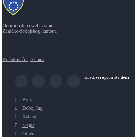
Dobrodošli na web stranicu
Zeničko-dobojskog kantona
Kučukovići 2, Zenica
Gradovi i općine Kantona
Breza
Doboj Jug
Kakanj
Maglaj
Olovo