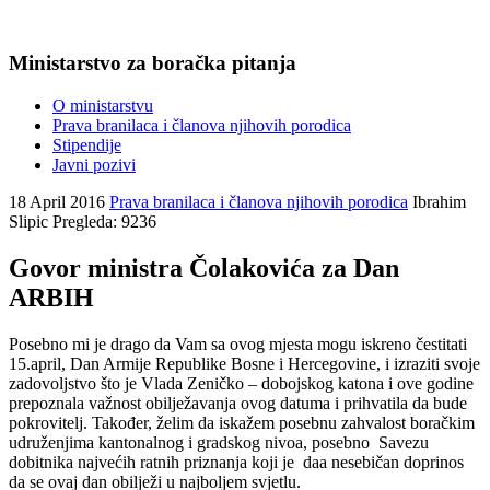
Ministarstvo za boračka pitanja
O ministarstvu
Prava branilaca i članova njihovih porodica
Stipendije
Javni pozivi
18 April 2016
Prava branilaca i članova njihovih porodica
Ibrahim
Slipic
Pregleda: 9236
Govor ministra Čolakovića za Dan
ARBIH
Posebno mi je drago da Vam sa ovog mjesta mogu iskreno čestitati
15.april, Dan Armije Republike Bosne i Hercegovine, i izraziti svoje
zadovoljstvo što je Vlada Zeničko – dobojskog katona i ove godine
prepoznala važnost obilježavanja ovog datuma i prihvatila da bude
pokrovitelj. Također, želim da iskažem posebnu zahvalost boračkim
udruženjima kantonalnog i gradskog nivoa, posebno Savezu
dobitnika najvećih ratnih priznanja koji je daa nesebičan doprinos
da se ovaj dan obilježi u najboljem svjetlu.