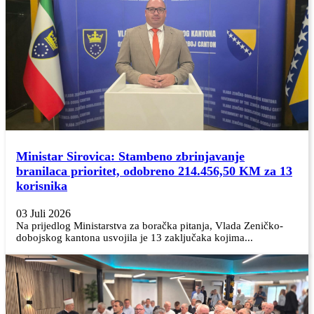
Ministar Sirovica: Stambeno zbrinjavanje
branilaca prioritet, odobreno 214.456,50 KM za 13
korisnika
03 Juli 2026
Na prijedlog Ministarstva za boračka pitanja, Vlada Zeničko-
dobojskog kantona usvojila je 13 zaključaka kojima...