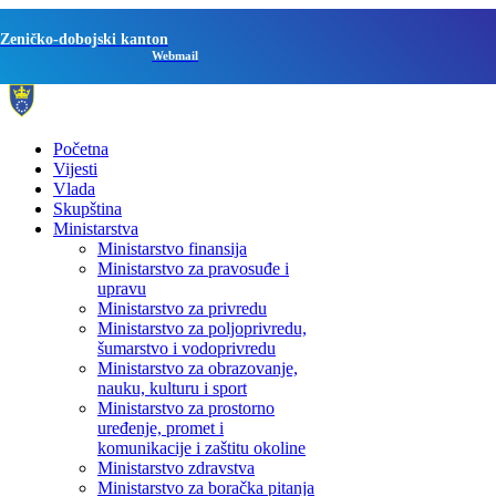
Zeničko-dobojski kanton
Webmail
Početna
Vijesti
Vlada
Skupština
Ministarstva
Ministarstvo finansija
Ministarstvo za pravosuđe i
upravu
Ministarstvo za privredu
Ministarstvo za poljoprivredu,
šumarstvo i vodoprivredu
Ministarstvo za obrazovanje,
nauku, kulturu i sport
Ministarstvo za prostorno
uređenje, promet i
komunikacije i zaštitu okoline
Ministarstvo zdravstva
Ministarstvo za boračka pitanja