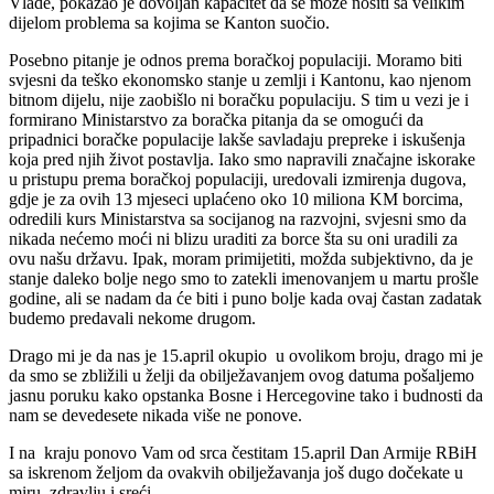
Vlade, pokazao je dovoljan kapacitet da se može nositi sa velikim
dijelom problema sa kojima se Kanton suočio.
Posebno pitanje je odnos prema boračkoj populaciji. Moramo biti
svjesni da teško ekonomsko stanje u zemlji i Kantonu, kao njenom
bitnom dijelu, nije zaobišlo ni boračku populaciju. S tim u vezi je i
formirano Ministarstvo za boračka pitanja da se omogući da
pripadnici boračke populacije lakše savladaju prepreke i iskušenja
koja pred njih život postavlja. Iako smo napravili značajne iskorake
u pristupu prema boračkoj populaciji, uredovali izmirenja dugova,
gdje je za ovih 13 mjeseci uplaćeno oko 10 miliona KM borcima,
odredili kurs Ministarstva sa socijanog na razvojni, svjesni smo da
nikada nećemo moći ni blizu uraditi za borce šta su oni uradili za
ovu našu državu. Ipak, moram primijetiti, možda subjektivno, da je
stanje daleko bolje nego smo to zatekli imenovanjem u martu prošle
godine, ali se nadam da će biti i puno bolje kada ovaj častan zadatak
budemo predavali nekome drugom.
Drago mi je da nas je 15.april okupio u ovolikom broju, drago mi je
da smo se zbližili u želji da obilježavanjem ovog datuma pošaljemo
jasnu poruku kako opstanka Bosne i Hercegovine tako i budnosti da
nam se devedesete nikada više ne ponove.
I na kraju ponovo Vam od srca čestitam 15.april Dan Armije RBiH
sa iskrenom željom da ovakvih obilježavanja još dugo dočekate u
miru, zdravlju i sreći.