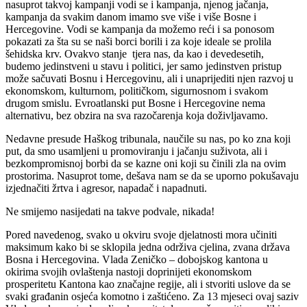
nasuprot takvoj kampanji vodi se i kampanja, njenog jačanja,
kampanja da svakim danom imamo sve više i više Bosne i
Hercegovine. Vodi se kampanja da možemo reći i sa ponosom
pokazati za šta su se naši borci borili i za koje ideale se prolila
šehidska krv. Ovakvo stanje tjera nas, da kao i devedesetih,
budemo jedinstveni u stavu i politici, jer samo jedinstven pristup
može sačuvati Bosnu i Hercegovinu, ali i unaprijediti njen razvoj u
ekonomskom, kulturnom, političkom, sigurnosnom i svakom
drugom smislu. Evroatlanski put Bosne i Hercegovine nema
alternativu, bez obzira na sva razočarenja koja doživljavamo.
Nedavne presude Haškog tribunala, naučile su nas, po ko zna koji
put, da smo usamljeni u promoviranju i jačanju suživota, ali i
bezkompromisnoj borbi da se kazne oni koji su činili zla na ovim
prostorima. Nasuprot tome, dešava nam se da se uporno pokušavaju
izjednačiti žrtva i agresor, napadač i napadnuti.
Ne smijemo nasijedati na takve podvale, nikada!
Pored navedenog, svako u okviru svoje djelatnosti mora učiniti
maksimum kako bi se sklopila jedna održiva cjelina, zvana država
Bosna i Hercegovina. Vlada Zeničko – dobojskog kantona u
okirima svojih ovlaštenja nastoji doprinijeti ekonomskom
prosperitetu Kantona kao značajne regije, ali i stvoriti uslove da se
svaki građanin osjeća komotno i zaštićeno. Za 13 mjeseci ovaj saziv