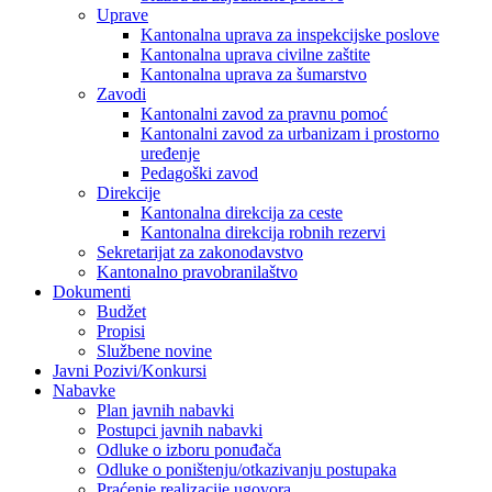
Uprave
Kantonalna uprava za inspekcijske poslove
Kantonalna uprava civilne zaštite
Kantonalna uprava za šumarstvo
Zavodi
Kantonalni zavod za pravnu pomoć
Kantonalni zavod za urbanizam i prostorno
uređenje
Pedagoški zavod
Direkcije
Kantonalna direkcija za ceste
Kantonalna direkcija robnih rezervi
Sekretarijat za zakonodavstvo
Kantonalno pravobranilaštvo
Dokumenti
Budžet
Propisi
Službene novine
Javni Pozivi/Konkursi
Nabavke
Plan javnih nabavki
Postupci javnih nabavki
Odluke o izboru ponuđača
Odluke o poništenju/otkazivanju postupaka
Praćenje realizacije ugovora