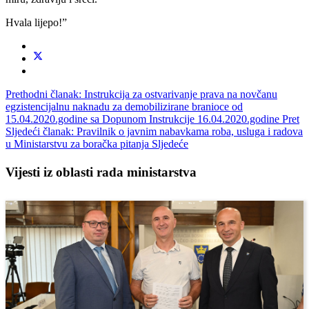
Hvala lijepo!”
Prethodni članak: Instrukcija za ostvarivanje prava na novčanu
egzistencijalnu naknadu za demobilizirane branioce od
15.04.2020.godine sa Dopunom Instrukcije 16.04.2020.godine
Pret
Sljedeći članak: Pravilnik o javnim nabavkama roba, usluga i radova
u Ministarstvu za boračka pitanja
Sljedeće
Vijesti iz oblasti rada ministarstva