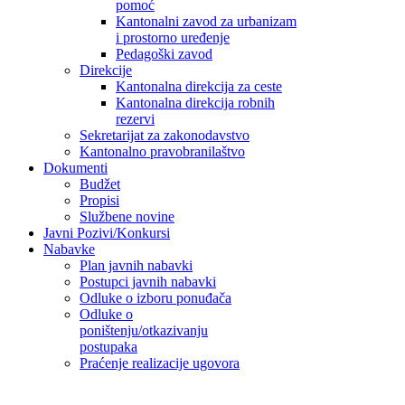
pomoć
Kantonalni zavod za urbanizam
i prostorno uređenje
Pedagoški zavod
Direkcije
Kantonalna direkcija za ceste
Kantonalna direkcija robnih
rezervi
Sekretarijat za zakonodavstvo
Kantonalno pravobranilaštvo
Dokumenti
Budžet
Propisi
Službene novine
Javni Pozivi/Konkursi
Nabavke
Plan javnih nabavki
Postupci javnih nabavki
Odluke o izboru ponuđača
Odluke o
poništenju/otkazivanju
postupaka
Praćenje realizacije ugovora