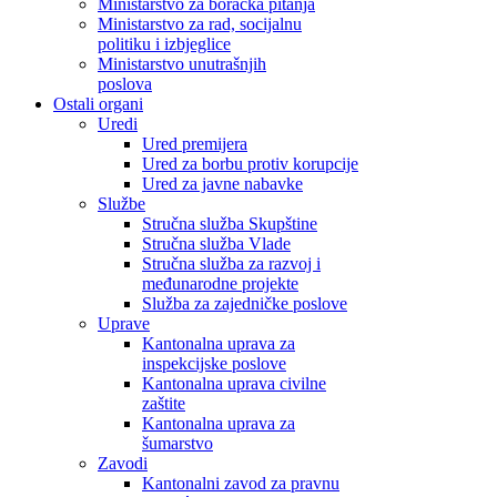
Ministarstvo za boračka pitanja
Ministarstvo za rad, socijalnu
politiku i izbjeglice
Ministarstvo unutrašnjih
poslova
Ostali organi
Uredi
Ured premijera
Ured za borbu protiv korupcije
Ured za javne nabavke
Službe
Stručna služba Skupštine
Stručna služba Vlade
Stručna služba za razvoj i
međunarodne projekte
Služba za zajedničke poslove
Uprave
Kantonalna uprava za
inspekcijske poslove
Kantonalna uprava civilne
zaštite
Kantonalna uprava za
šumarstvo
Zavodi
Kantonalni zavod za pravnu