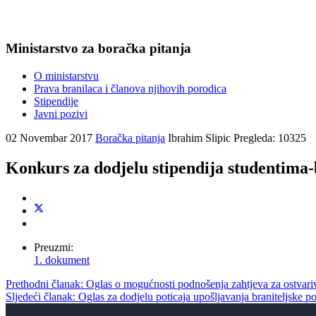
Ministarstvo za boračka pitanja
O ministarstvu
Prava branilaca i članova njihovih porodica
Stipendije
Javni pozivi
02 Novembar 2017
Boračka pitanja
Ibrahim Slipic
Pregleda: 10325
Konkurs za dodjelu stipendija studentima-
Preuzmi:
1. dokument
Prethodni članak: Oglas o mogućnosti podnošenja zahtjeva za ostvari
Sljedeći članak: Oglas za dodjelu poticaja upošljavanja braniteljske