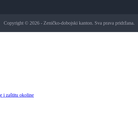
Copyright © 2026 - Zeničko-dobojski kanton. Sva prava pridržana.
 i zaštitu okoline