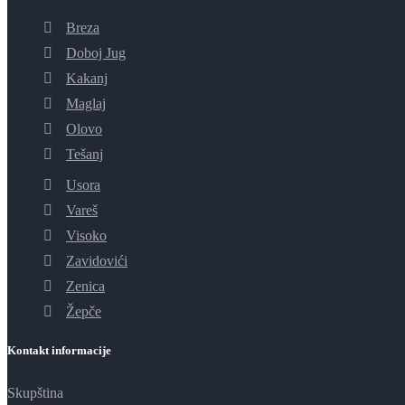
Breza
Doboj Jug
Kakanj
Maglaj
Olovo
Tešanj
Usora
Vareš
Visoko
Zavidovići
Zenica
Žepče
Kontakt informacije
Skupština