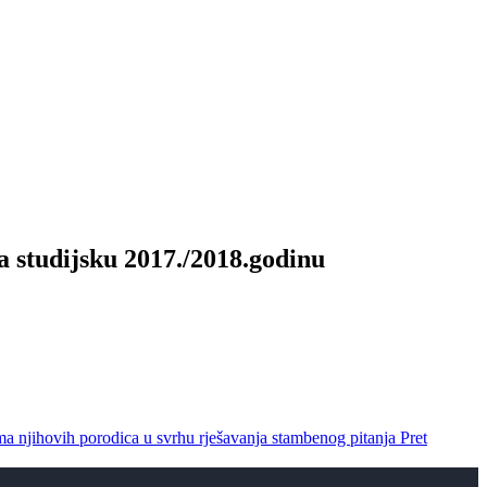
a studijsku 2017./2018.godinu
ma njihovih porodica u svrhu rješavanja stambenog pitanja
Pret