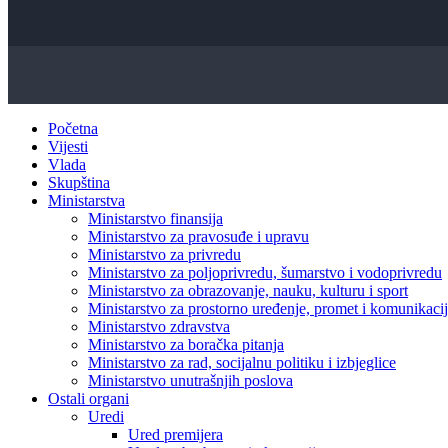
Početna
Vijesti
Vlada
Skupština
Ministarstva
Ministarstvo finansija
Ministarstvo za pravosuđe i upravu
Ministarstvo za privredu
Ministarstvo za poljoprivredu, šumarstvo i vodoprivredu
Ministarstvo za obrazovanje, nauku, kulturu i sport
Ministarstvo za prostorno uređenje, promet i komunikacije
Ministarstvo zdravstva
Ministarstvo za boračka pitanja
Ministarstvo za rad, socijalnu politiku i izbjeglice
Ministarstvo unutrašnjih poslova
Ostali organi
Uredi
Ured premijera