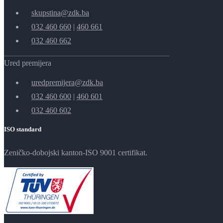
skupstina@zdk.ba
032 460 660
|
460 661
032 460 662
Ured premijera
uredpremijera@zdk.ba
032 460 600
|
460 601
032 460 602
ISO standard
Zeničko-dobojski kanton-ISO 9001 certifikat.