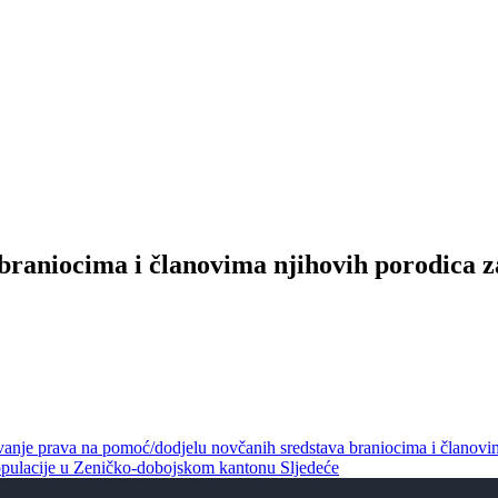
braniocima i članovima njihovih porodica z
vanje prava na pomoć/dodjelu novčanih sredstava braniocima i članovi
 populacije u Zeničko-dobojskom kantonu
Sljedeće