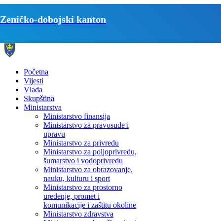
Zeničko-dobojski kanton
Početna
Vijesti
Vlada
Skupština
Ministarstva
Ministarstvo finansija
Ministarstvo za pravosuđe i
upravu
Ministarstvo za privredu
Ministarstvo za poljoprivredu,
šumarstvo i vodoprivredu
Ministarstvo za obrazovanje,
nauku, kulturu i sport
Ministarstvo za prostorno
uređenje, promet i
komunikacije i zaštitu okoline
Ministarstvo zdravstva