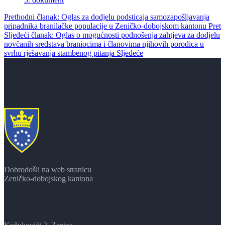
Prethodni članak: Oglas za dodjelu podsticaja samozapošljavanja
pripadnika branilačke populacije u Zeničko-dobojskom kantonu
Pret
Sljedeći članak: Oglas o mogućnosti podnošenja zahtjeva za dodjelu
novčanih sredstava braniocima i članovima njihovih porodica u
svrhu rješavanja stambenog pitanja
Sljedeće
Dobrodošli na web stranicu
Zeničko-dobojskog kantona