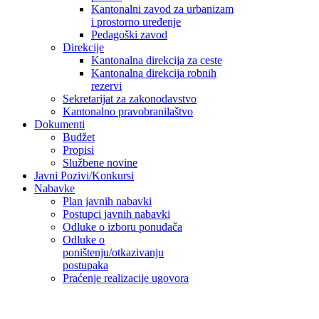
Kantonalni zavod za urbanizam
i prostorno uređenje
Pedagoški zavod
Direkcije
Kantonalna direkcija za ceste
Kantonalna direkcija robnih
rezervi
Sekretarijat za zakonodavstvo
Kantonalno pravobranilaštvo
Dokumenti
Budžet
Propisi
Službene novine
Javni Pozivi/Konkursi
Nabavke
Plan javnih nabavki
Postupci javnih nabavki
Odluke o izboru ponuđača
Odluke o
poništenju/otkazivanju
postupaka
Praćenje realizacije ugovora