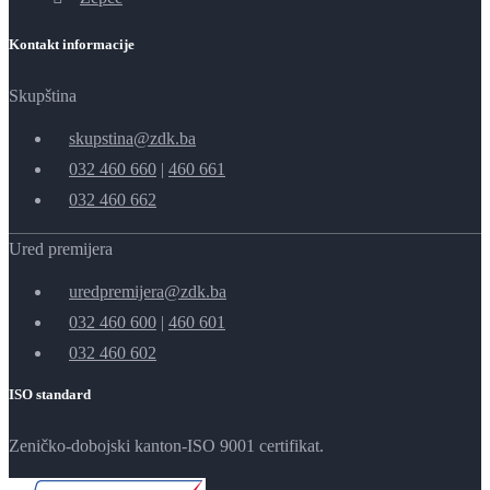
Kontakt informacije
Skupština
skupstina@zdk.ba
032 460 660
|
460 661
032 460 662
Ured premijera
uredpremijera@zdk.ba
032 460 600
|
460 601
032 460 602
ISO standard
Zeničko-dobojski kanton-ISO 9001 certifikat.