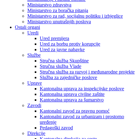
Ministarstvo zdravstva
Ministarstvo za boračka pitanja
Ministarstvo za rad, socijalnu politiku i izbjeglice
Ministarstvo unutrašnjih poslova
Ostali organi
Uredi
Ured premijera
Ured za borbu protiv korupcije
Ured za javne nabavke
Službe
Stručna služba Skupštine
Stručna služba Vlade
Stručna služba za razvoj i međunarodne projekte
Služba za zajedničke poslove
Uprave
Kantonalna uprava za inspekcijske poslove
Kantonalna uprava civilne zaštite
Kantonalna uprava za šumarstvo
Zavodi
Kantonalni zavod za pravnu pomoć
Kantonalni zavod za urbanizam i prostorno
uređenje
Pedagoški zavod
Direkcije
Kantonalna direkcija za ceste