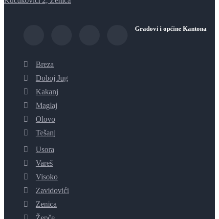
Kučukovići 2, Zenica
Gradovi i općine Kantona
Breza
Doboj Jug
Kakanj
Maglaj
Olovo
Tešanj
Usora
Vareš
Visoko
Zavidovići
Zenica
Žepče