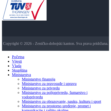
Copyright © 2026 - Zeničko-dobojski kanton. Sva prava pridržana.
Početna
Vijesti
Vlada
Skupština
Ministarstva
Ministarstvo finansija
Ministarstvo za pravosuđe i upravu
Ministarstvo za privredu
Ministarstvo za poljoprivredu, šumarstvo i
vodoprivredu
Ministarstvo za obrazovanje, nauku, kulturu i sport
Ministarstvo za prostorno uređenje, promet i
komunikacije i zaštitu okoline