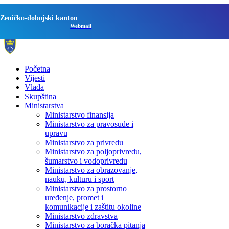
Zeničko-dobojski kanton
Webmail
Početna
Vijesti
Vlada
Skupština
Ministarstva
Ministarstvo finansija
Ministarstvo za pravosuđe i
upravu
Ministarstvo za privredu
Ministarstvo za poljoprivredu,
šumarstvo i vodoprivredu
Ministarstvo za obrazovanje,
nauku, kulturu i sport
Ministarstvo za prostorno
uređenje, promet i
komunikacije i zaštitu okoline
Ministarstvo zdravstva
Ministarstvo za boračka pitanja