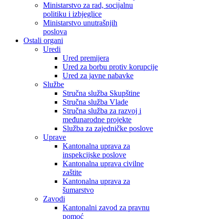
Ministarstvo za rad, socijalnu
politiku i izbjeglice
Ministarstvo unutrašnjih
poslova
Ostali organi
Uredi
Ured premijera
Ured za borbu protiv korupcije
Ured za javne nabavke
Službe
Stručna služba Skupštine
Stručna služba Vlade
Stručna služba za razvoj i
međunarodne projekte
Služba za zajedničke poslove
Uprave
Kantonalna uprava za
inspekcijske poslove
Kantonalna uprava civilne
zaštite
Kantonalna uprava za
šumarstvo
Zavodi
Kantonalni zavod za pravnu
pomoć