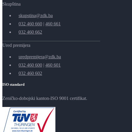
Skupština
skupstina@zdk.ba
032 460 660
|
460 661
032 460 662
Ured premijera
uredpremijera@zdk.ba
032 460 600
|
460 601
032 460 602
ISO standard
Zeničko-dobojski kanton-ISO 9001 certifikat.