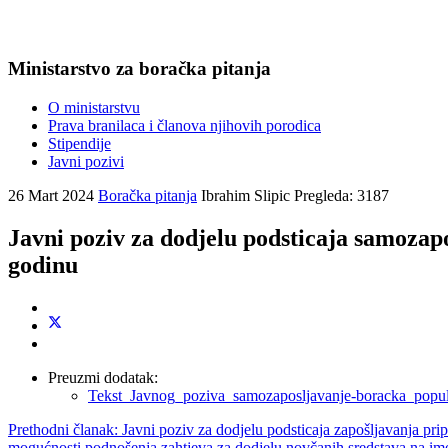
Ministarstvo za boračka pitanja
O ministarstvu
Prava branilaca i članova njihovih porodica
Stipendije
Javni pozivi
26 Mart 2024
Boračka pitanja
Ibrahim Slipic
Pregleda: 3187
Javni poziv za dodjelu podsticaja samozap
godinu
Preuzmi dodatak:
Tekst_Javnog_poziva_samozaposljavanje-boracka_popul
Prethodni članak: Javni poziv za dodjelu podsticaja zapošljavanja p
mogućnosti podnošenja zahtjeva za dodjelu novčanih sredstava na im