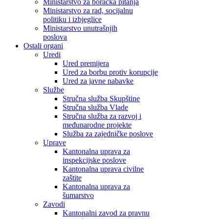
Ministarstvo za boračka pitanja
Ministarstvo za rad, socijalnu
politiku i izbjeglice
Ministarstvo unutrašnjih
poslova
Ostali organi
Uredi
Ured premijera
Ured za borbu protiv korupcije
Ured za javne nabavke
Službe
Stručna služba Skupštine
Stručna služba Vlade
Stručna služba za razvoj i
međunarodne projekte
Služba za zajedničke poslove
Uprave
Kantonalna uprava za
inspekcijske poslove
Kantonalna uprava civilne
zaštite
Kantonalna uprava za
šumarstvo
Zavodi
Kantonalni zavod za pravnu