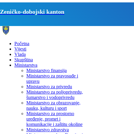
Zeničko-dobojski kanton
Početna
Vijesti
Vlada
Skupština
Ministarstva
Ministarstvo finansija
Ministarstvo za pravosuđe i
upravu
Ministarstvo za privredu
Ministarstvo za poljoprivredu,
šumarstvo i vodoprivredu
Ministarstvo za obrazovanje,
nauku, kulturu i sport
Ministarstvo za prostorno
uređenje, promet i
komunikacije i zaštitu okoline
Ministarstvo zdravstva