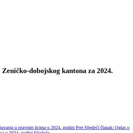
e Zeničko-dobojskog kantona za 2024.
ljavanja u pravnim licima u 2024. godini
Pret
Sljedeći članak: Oglas o
ica u 2024. godini
Sljedeće