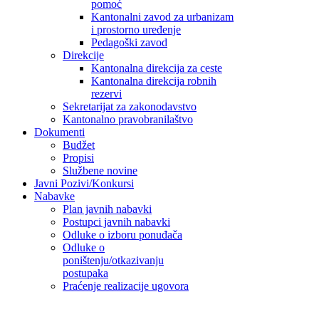
pomoć
Kantonalni zavod za urbanizam
i prostorno uređenje
Pedagoški zavod
Direkcije
Kantonalna direkcija za ceste
Kantonalna direkcija robnih
rezervi
Sekretarijat za zakonodavstvo
Kantonalno pravobranilaštvo
Dokumenti
Budžet
Propisi
Službene novine
Javni Pozivi/Konkursi
Nabavke
Plan javnih nabavki
Postupci javnih nabavki
Odluke o izboru ponuđača
Odluke o
poništenju/otkazivanju
postupaka
Praćenje realizacije ugovora