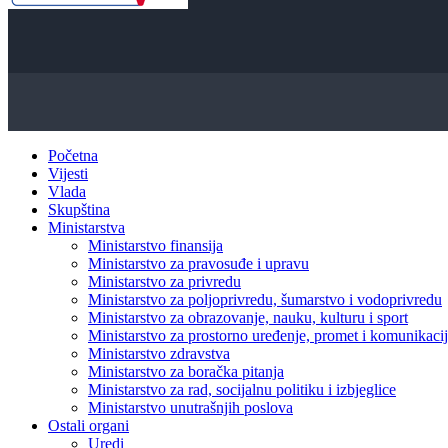
Početna
Vijesti
Vlada
Skupština
Ministarstva
Ministarstvo finansija
Ministarstvo za pravosuđe i upravu
Ministarstvo za privredu
Ministarstvo za poljoprivredu, šumarstvo i vodoprivredu
Ministarstvo za obrazovanje, nauku, kulturu i sport
Ministarstvo za prostorno uređenje, promet i komunikacije
Ministarstvo zdravstva
Ministarstvo za boračka pitanja
Ministarstvo za rad, socijalnu politiku i izbjeglice
Ministarstvo unutrašnjih poslova
Ostali organi
Uredi