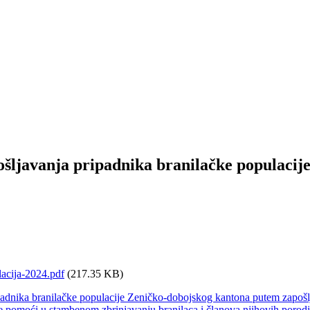
ošljavanja pripadnika branilačke populacij
acija-2024.pdf
(217.35 KB)
ripadnika branilačke populacije Zeničko-dobojskog kantona putem zapoš
e pomoći u stambenom zbrinjavanju branilaca i članova njihovih porod