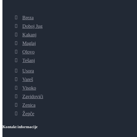
Breza
Doboj Jug
Kakanj
Maglaj
Olovo
Tešanj
Usora
Vareš
Visoko
Zavidovići
Zenica
Žepče
Kontakt informacije