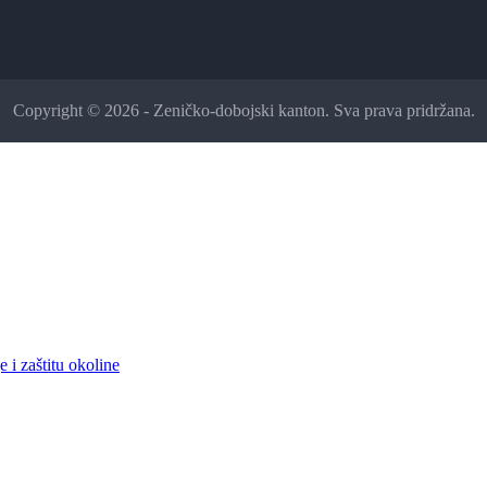
Copyright © 2026 - Zeničko-dobojski kanton. Sva prava pridržana.
 i zaštitu okoline