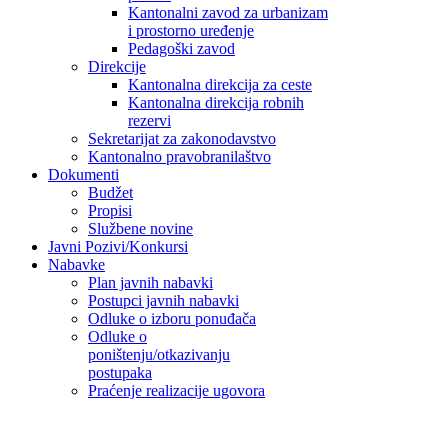
Kantonalni zavod za urbanizam
i prostorno uređenje
Pedagoški zavod
Direkcije
Kantonalna direkcija za ceste
Kantonalna direkcija robnih
rezervi
Sekretarijat za zakonodavstvo
Kantonalno pravobranilaštvo
Dokumenti
Budžet
Propisi
Službene novine
Javni Pozivi/Konkursi
Nabavke
Plan javnih nabavki
Postupci javnih nabavki
Odluke o izboru ponuđača
Odluke o
poništenju/otkazivanju
postupaka
Praćenje realizacije ugovora