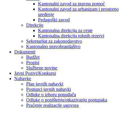
Kantonalni zavod za pravnu pomoć
Kantonalni zavod za urbanizam i prostorno
uređenje
Pedagoški zavod
Direkcije
Kantonalna direkcija za ceste
Kantonalna direkcija robnih rezervi
Sekretarijat za zakonodavstvo
Kantonalno pravobranilaštvo
Dokumenti
Budžet
Propisi
Službene novine
Javni Pozivi/Konkursi
Nabavke
Plan javnih nabavki
Postupci javnih nabavki
Odluke o izboru ponuđača
Odluke o poništenju/otkazivanju postupaka
Praćenje realizacije ugovora