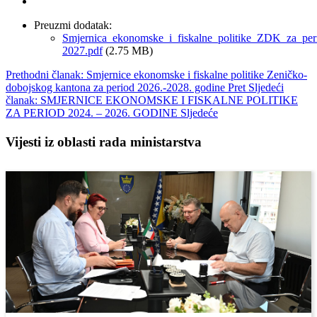
Preuzmi dodatak:
Smjernica_ekonomske_i_fiskalne_politike_ZDK_za_per
2027.pdf
(2.75 MB)
Prethodni članak: Smjernice ekonomske i fiskalne politike Zeničko-
dobojskog kantona za period 2026.-2028. godine
Pret
Sljedeći
članak: SMJERNICE EKONOMSKE I FISKALNE POLITIKE
ZA PERIOD 2024. – 2026. GODINE
Sljedeće
Vijesti iz oblasti rada ministarstva