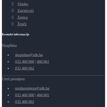
Visoko
Zavidovići
Zenica
Žepče
Kontakt informacije
Skupština
skupstina@zdk.ba
032 460 660
|
460 661
032 460 662
Ured premijera
uredpremijera@zdk.ba
032 460 600
|
460 601
032 460 602