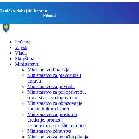
Zeničko-dobojski kanton
Webmail
Početna
Vijesti
Vlada
Skupština
Ministarstva
Ministarstvo finansija
Ministarstvo za pravosuđe i
upravu
Ministarstvo za privredu
Ministarstvo za poljoprivredu,
šumarstvo i vodoprivredu
Ministarstvo za obrazovanje,
nauku, kulturu i sport
Ministarstvo za prostorno
uređenje, promet i
komunikacije i zaštitu okoline
Ministarstvo zdravstva
Ministarstvo za boračka pitanja