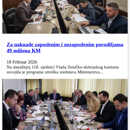
Za naknade zaposlenim i nezaposlenim porodiljama
49 miliona KM
18 Februar 2026
Na današnjoj 118. sjednici Vlada Zeničko-dobojskog kantona
usvojila je programe utroška sredstava Ministarstva...