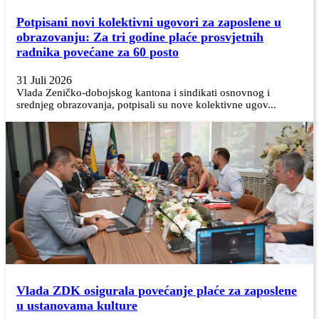
Potpisani novi kolektivni ugovori za zaposlene u
obrazovanju: Za tri godine plaće prosvjetnih
radnika povećane za 60 posto
31 Juli 2026
Vlada Zeničko-dobojskog kantona i sindikati osnovnog i
srednjeg obrazovanja, potpisali su nove kolektivne ugov...
Vlada ZDK osigurala povećanje plaće za zaposlene
u ustanovama kulture