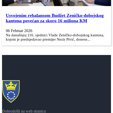
Usvojenim rebalansom Budžet Zeničko-dobojskog
kantona povećan za skoro 16 miliona KM
06 Februar 2026
Na današnjoj 116. sjednici Vlade Zeničko-dobojskog kantona,
kojom je predsjedavao premijer Nezir Pivić, donese...
Dobrodošli na web stranicu