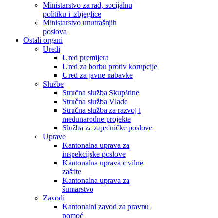
Ministarstvo za rad, socijalnu
politiku i izbjeglice
Ministarstvo unutrašnjih
poslova
Ostali organi
Uredi
Ured premijera
Ured za borbu protiv korupcije
Ured za javne nabavke
Službe
Stručna služba Skupštine
Stručna služba Vlade
Stručna služba za razvoj i
međunarodne projekte
Služba za zajedničke poslove
Uprave
Kantonalna uprava za
inspekcijske poslove
Kantonalna uprava civilne
zaštite
Kantonalna uprava za
šumarstvo
Zavodi
Kantonalni zavod za pravnu
pomoć