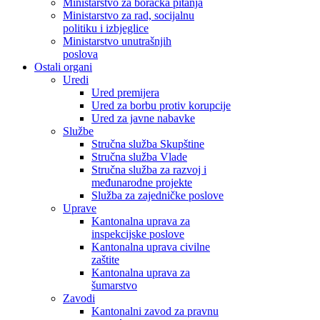
Ministarstvo za boračka pitanja
Ministarstvo za rad, socijalnu
politiku i izbjeglice
Ministarstvo unutrašnjih
poslova
Ostali organi
Uredi
Ured premijera
Ured za borbu protiv korupcije
Ured za javne nabavke
Službe
Stručna služba Skupštine
Stručna služba Vlade
Stručna služba za razvoj i
međunarodne projekte
Služba za zajedničke poslove
Uprave
Kantonalna uprava za
inspekcijske poslove
Kantonalna uprava civilne
zaštite
Kantonalna uprava za
šumarstvo
Zavodi
Kantonalni zavod za pravnu