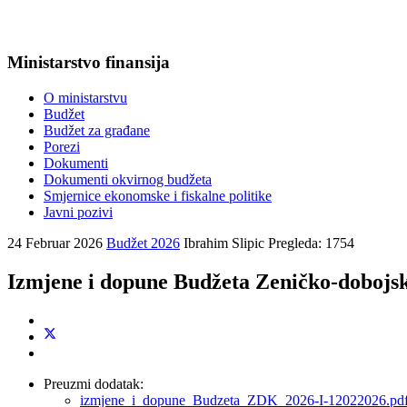
Ministarstvo finansija
O ministarstvu
Budžet
Budžet za građane
Porezi
Dokumenti
Dokumenti okvirnog budžeta
Smjernice ekonomske i fiskalne politike
Javni pozivi
24 Februar 2026
Budžet 2026
Ibrahim Slipic
Pregleda: 1754
Izmjene i dopune Budžeta Zeničko-dobojsk
Preuzmi dodatak:
izmjene_i_dopune_Budzeta_ZDK_2026-I-12022026.pd