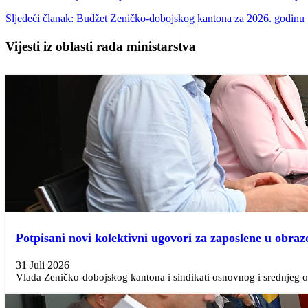
Sljedeći članak: Budžet Zeničko-dobojskog kantona za 2026. godinu
Vijesti iz oblasti rada ministarstva
Potpisani novi kolektivni ugovori za zaposlene u obraz
31 Juli 2026
Vlada Zeničko-dobojskog kantona i sindikati osnovnog i srednjeg ob