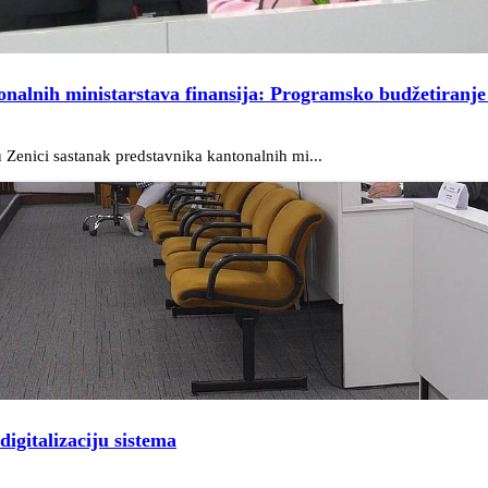
onalnih ministarstava finansija: Programsko budžetiranje
 Zenici sastanak predstavnika kantonalnih mi...
igitalizaciju sistema