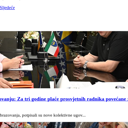
Sljedeće
ovanju: Za tri godine plaće prosvjetnih radnika povećane 
razovanja, potpisali su nove kolektivne ugov...