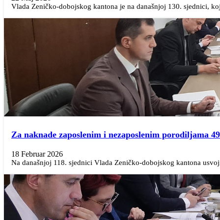
Vlada Zeničko-dobojskog kantona je na današnjoj 130. sjednici, kojo
Za naknade zaposlenim i nezaposlenim porodiljama 4
18 Februar 2026
Na današnjoj 118. sjednici Vlada Zeničko-dobojskog kantona usvojil