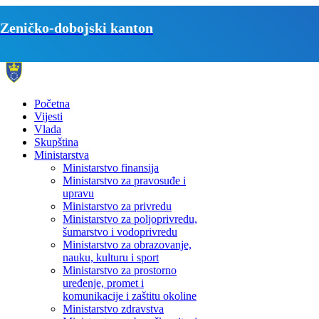
Zeničko-dobojski kanton
Početna
Vijesti
Vlada
Skupština
Ministarstva
Ministarstvo finansija
Ministarstvo za pravosuđe i
upravu
Ministarstvo za privredu
Ministarstvo za poljoprivredu,
šumarstvo i vodoprivredu
Ministarstvo za obrazovanje,
nauku, kulturu i sport
Ministarstvo za prostorno
uređenje, promet i
komunikacije i zaštitu okoline
Ministarstvo zdravstva