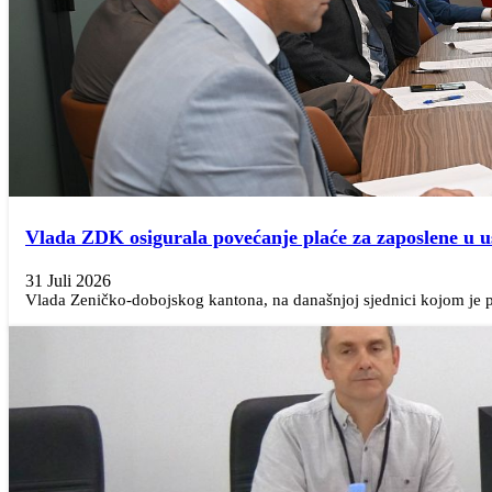
Vlada ZDK osigurala povećanje plaće za zaposlene u 
31 Juli 2026
Vlada Zeničko-dobojskog kantona, na današnjoj sjednici kojom je pr