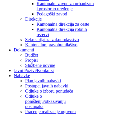
Kantonalni zavod za urbanizam
i prostorno uređenje
Pedagoški zavod
Direkcije
Kantonalna direkcija za ceste
Kantonalna direkcija robnih
rezervi
Sekretarijat za zakonodavstvo
Kantonalno pravobranilaštvo
Dokumenti
Budžet
Propisi
Službene novine
Javni Pozivi/Konkursi
Nabavke
Plan javnih nabavki
Postupci javnih nabavki
Odluke o izboru ponuđača
Odluke o
poništenju/otkazivanju
postupaka
Praćenje realizacije ugovora