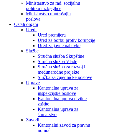
Ministarstvo za rad, socijalnu
politiku i izbjeglice
Ministarstvo unutrašnjih
poslova
Ostali organi
Uredi
Ured premijera
Ured za borbu protiv korupcije
Ured za javne nabavke
Službe
Stručna služba Skupštine
Stručna služba Vlade
Stručna služba za razvoj i
međunarodne projekte
Služba za zajedničke poslove
Uprave
Kantonalna uprava za
inspekcijske poslove
Kantonalna uprava civilne
zaštite
Kantonalna uprava za
šumarstvo
Zavodi
Kantonalni zavod za pravnu
pomoć