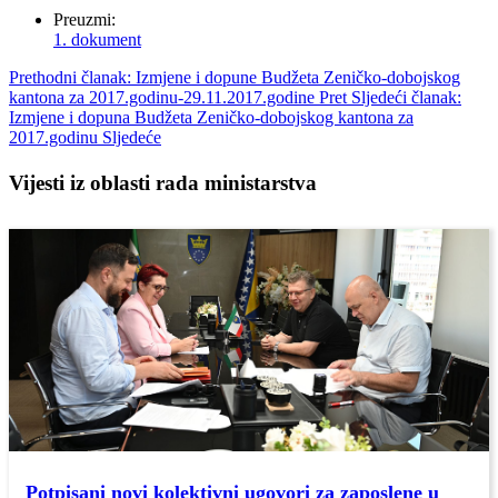
Preuzmi:
1. dokument
Prethodni članak: Izmjene i dopune Budžeta Zeničko-dobojskog
kantona za 2017.godinu-29.11.2017.godine
Pret
Sljedeći članak:
Izmjene i dopuna Budžeta Zeničko-dobojskog kantona za
2017.godinu
Sljedeće
Vijesti iz oblasti rada ministarstva
Potpisani novi kolektivni ugovori za zaposlene u