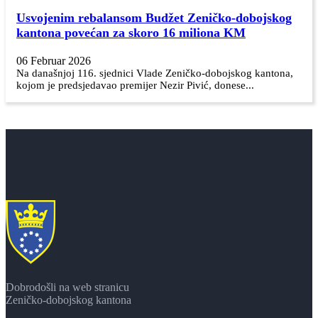
Usvojenim rebalansom Budžet Zeničko-dobojskog
kantona povećan za skoro 16 miliona KM
06 Februar 2026
Na današnjoj 116. sjednici Vlade Zeničko-dobojskog kantona,
kojom je predsjedavao premijer Nezir Pivić, donese...
Dobrodošli na web stranicu
Zeničko-dobojskog kantona