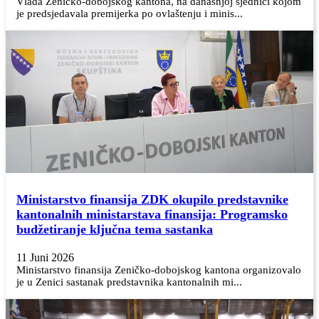
Vlada Zeničko-dobojskog kantona, na današnjoj sjednici kojom
je predsjedavala premijerka po ovlaštenju i minis...
Ministarstvo finansija ZDK okupilo predstavnike
kantonalnih ministarstava finansija: Programsko
budžetiranje ključna tema sastanka
11 Juni 2026
Ministarstvo finansija Zeničko-dobojskog kantona organizovalo
je u Zenici sastanak predstavnika kantonalnih mi...