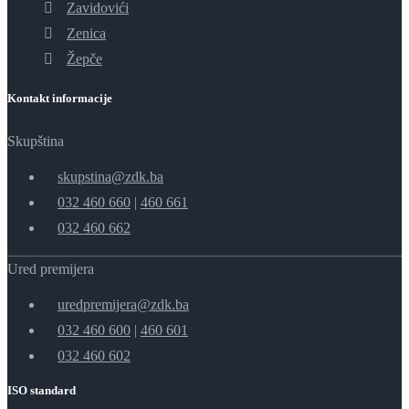
Zavidovići
Zenica
Žepče
Kontakt informacije
Skupština
skupstina@zdk.ba
032 460 660
|
460 661
032 460 662
Ured premijera
uredpremijera@zdk.ba
032 460 600
|
460 601
032 460 602
ISO standard