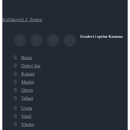
Kučukovići 2, Zenica
Gradovi i općine Kantona
Breza
Doboj Jug
Kakanj
Maglaj
Olovo
Tešanj
Usora
Vareš
Visoko