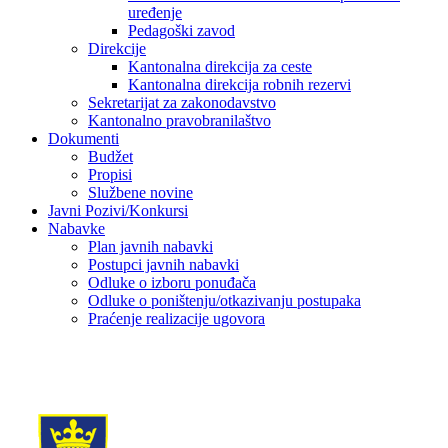
uređenje
Pedagoški zavod
Direkcije
Kantonalna direkcija za ceste
Kantonalna direkcija robnih rezervi
Sekretarijat za zakonodavstvo
Kantonalno pravobranilaštvo
Dokumenti
Budžet
Propisi
Službene novine
Javni Pozivi/Konkursi
Nabavke
Plan javnih nabavki
Postupci javnih nabavki
Odluke o izboru ponuđača
Odluke o poništenju/otkazivanju postupaka
Praćenje realizacije ugovora