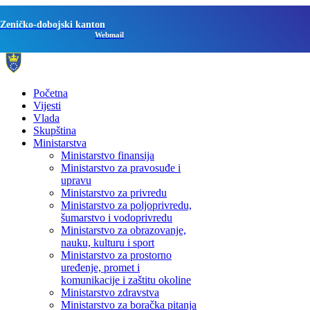
Zeničko-dobojski kanton
Webmail
Početna
Vijesti
Vlada
Skupština
Ministarstva
Ministarstvo finansija
Ministarstvo za pravosuđe i
upravu
Ministarstvo za privredu
Ministarstvo za poljoprivredu,
šumarstvo i vodoprivredu
Ministarstvo za obrazovanje,
nauku, kulturu i sport
Ministarstvo za prostorno
uređenje, promet i
komunikacije i zaštitu okoline
Ministarstvo zdravstva
Ministarstvo za boračka pitanja