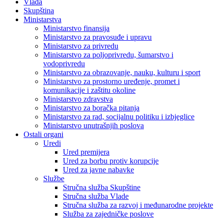
Vlada
Skupština
Ministarstva
Ministarstvo finansija
Ministarstvo za pravosuđe i upravu
Ministarstvo za privredu
Ministarstvo za poljoprivredu, šumarstvo i
vodoprivredu
Ministarstvo za obrazovanje, nauku, kulturu i sport
Ministarstvo za prostorno uređenje, promet i
komunikacije i zaštitu okoline
Ministarstvo zdravstva
Ministarstvo za boračka pitanja
Ministarstvo za rad, socijalnu politiku i izbjeglice
Ministarstvo unutrašnjih poslova
Ostali organi
Uredi
Ured premijera
Ured za borbu protiv korupcije
Ured za javne nabavke
Službe
Stručna služba Skupštine
Stručna služba Vlade
Stručna služba za razvoj i međunarodne projekte
Služba za zajedničke poslove