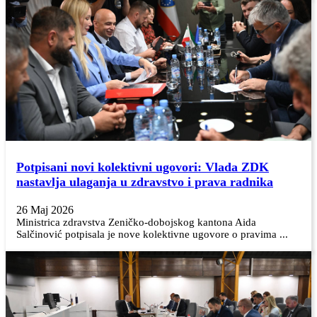
Potpisani novi kolektivni ugovori: Vlada ZDK
nastavlja ulaganja u zdravstvo i prava radnika
26 Maj 2026
Ministrica zdravstva Zeničko-dobojskog kantona Aida
Salčinović potpisala je nove kolektivne ugovore o pravima ...