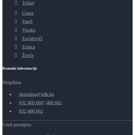
Tešanj
Usora
Vareš
Visoko
Zavidovići
Zenica
Žepče
Kontakt informacije
Skupština
skupstina@zdk.ba
032 460 660
|
460 661
032 460 662
Ured premijera