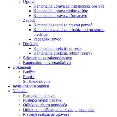
Uprave
Kantonalna uprava za inspekcijske poslove
Kantonalna uprava civilne zaštite
Kantonalna uprava za šumarstvo
Zavodi
Kantonalni zavod za pravnu pomoć
Kantonalni zavod za urbanizam i prostorno
uređenje
Pedagoški zavod
Direkcije
Kantonalna direkcija za ceste
Kantonalna direkcija robnih rezervi
Sekretarijat za zakonodavstvo
Kantonalno pravobranilaštvo
Dokumenti
Budžet
Propisi
Službene novine
Javni Pozivi/Konkursi
Nabavke
Plan javnih nabavki
Postupci javnih nabavki
Odluke o izboru ponuđača
Odluke o poništenju/otkazivanju postupaka
Praćenje realizacije ugovora