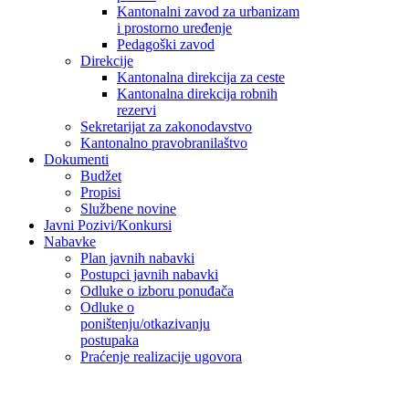
Kantonalni zavod za urbanizam
i prostorno uređenje
Pedagoški zavod
Direkcije
Kantonalna direkcija za ceste
Kantonalna direkcija robnih
rezervi
Sekretarijat za zakonodavstvo
Kantonalno pravobranilaštvo
Dokumenti
Budžet
Propisi
Službene novine
Javni Pozivi/Konkursi
Nabavke
Plan javnih nabavki
Postupci javnih nabavki
Odluke o izboru ponuđača
Odluke o
poništenju/otkazivanju
postupaka
Praćenje realizacije ugovora