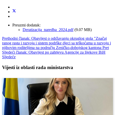
Preuzmi dodatak:
Deratizacija_naredba_2024.pdf
(9.07 MB)
Prethodni članak: Obavijest o održavanju okruglog stola "Značaj
ranog rasta i razvoja i sistem podrške djeci sa teškoćama u razvoju i
njihovim roditeljima na području Zeničko-dobojskog kantona
Pret
Sljedeći članak: Obavijest po zahtjevu Agencije za lijekove BiH
Sljedeće
Vijesti iz oblasti rada ministarstva