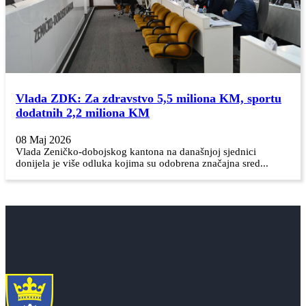
Vlada ZDK: Za zdravstvo 5,5 miliona KM, sportu
dodatnih 2,2 miliona KM
08 Maj 2026
Vlada Zeničko-dobojskog kantona na današnjoj sjednici
donijela je više odluka kojima su odobrena značajna sred...