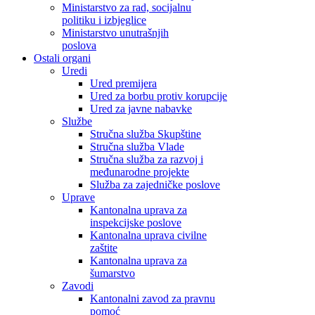
Ministarstvo za rad, socijalnu
politiku i izbjeglice
Ministarstvo unutrašnjih
poslova
Ostali organi
Uredi
Ured premijera
Ured za borbu protiv korupcije
Ured za javne nabavke
Službe
Stručna služba Skupštine
Stručna služba Vlade
Stručna služba za razvoj i
međunarodne projekte
Služba za zajedničke poslove
Uprave
Kantonalna uprava za
inspekcijske poslove
Kantonalna uprava civilne
zaštite
Kantonalna uprava za
šumarstvo
Zavodi
Kantonalni zavod za pravnu
pomoć