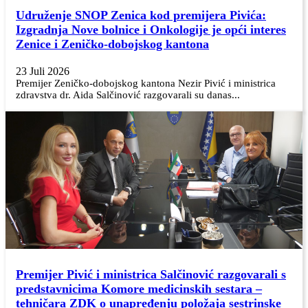
Udruženje SNOP Zenica kod premijera Pivića:
Izgradnja Nove bolnice i Onkologije je opći interes
Zenice i Zeničko-dobojskog kantona
23 Juli 2026
Premijer Zeničko-dobojskog kantona Nezir Pivić i ministrica
zdravstva dr. Aida Salčinović razgovarali su danas...
Premijer Pivić i ministrica Salčinović razgovarali s
predstavnicima Komore medicinskih sestara –
tehničara ZDK o unapređenju položaja sestrinske