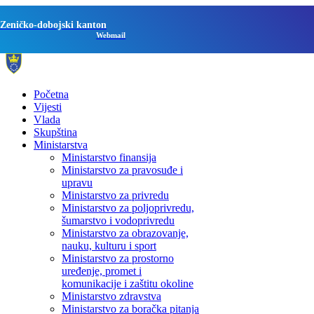
Zeničko-dobojski kanton
Webmail
Početna
Vijesti
Vlada
Skupština
Ministarstva
Ministarstvo finansija
Ministarstvo za pravosuđe i
upravu
Ministarstvo za privredu
Ministarstvo za poljoprivredu,
šumarstvo i vodoprivredu
Ministarstvo za obrazovanje,
nauku, kulturu i sport
Ministarstvo za prostorno
uređenje, promet i
komunikacije i zaštitu okoline
Ministarstvo zdravstva
Ministarstvo za boračka pitanja