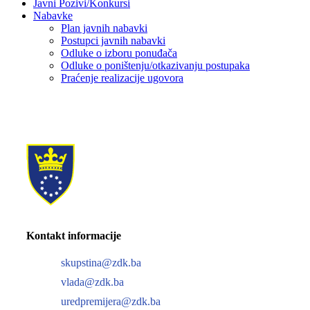
Javni Pozivi/Konkursi
Nabavke
Plan javnih nabavki
Postupci javnih nabavki
Odluke o izboru ponuđača
Odluke o poništenju/otkazivanju postupaka
Praćenje realizacije ugovora
Kontakt informacije
skupstina@zdk.ba
vlada@zdk.ba
uredpremijera@zdk.ba