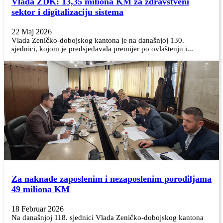
Vlada ZDK: 13,35 miliona KM za zdravstveni
sektor i digitalizaciju sistema
22 Maj 2026
Vlada Zeničko-dobojskog kantona je na današnjoj 130.
sjednici, kojom je predsjedavala premijer po ovlaštenju i...
Za naknade zaposlenim i nezaposlenim porodiljama
49 miliona KM
18 Februar 2026
Na današnjoj 118. sjednici Vlada Zeničko-dobojskog kantona