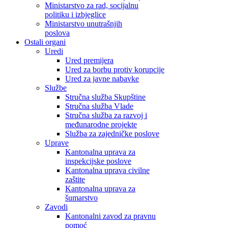
Ministarstvo za rad, socijalnu
politiku i izbjeglice
Ministarstvo unutrašnjih
poslova
Ostali organi
Uredi
Ured premijera
Ured za borbu protiv korupcije
Ured za javne nabavke
Službe
Stručna služba Skupštine
Stručna služba Vlade
Stručna služba za razvoj i
međunarodne projekte
Služba za zajedničke poslove
Uprave
Kantonalna uprava za
inspekcijske poslove
Kantonalna uprava civilne
zaštite
Kantonalna uprava za
šumarstvo
Zavodi
Kantonalni zavod za pravnu
pomoć