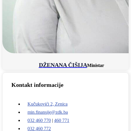
DŽENANA ČIŠIJA
Ministar
Kontakt informacije
Kučukovići 2, Zenica
min.finansije@zdk.ba
032 460 770
|
460 771
032 460 772