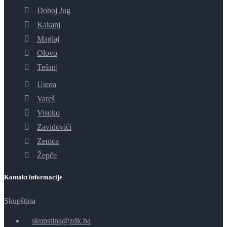
Doboj Jug
Kakanj
Maglaj
Olovo
Tešanj
Usora
Vareš
Visoko
Zavidovići
Zenica
Žepče
Kontakt informacije
Skupština
skupstina@zdk.ba