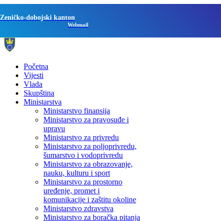
Zeničko-dobojski kanton
Webmail
Početna
Vijesti
Vlada
Skupština
Ministarstva
Ministarstvo finansija
Ministarstvo za pravosuđe i
upravu
Ministarstvo za privredu
Ministarstvo za poljoprivredu,
šumarstvo i vodoprivredu
Ministarstvo za obrazovanje,
nauku, kulturu i sport
Ministarstvo za prostorno
uređenje, promet i
komunikacije i zaštitu okoline
Ministarstvo zdravstva
Ministarstvo za boračka pitanja