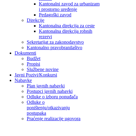
Kantonalni zavod za urbanizam
i prostorno uređenje
Pedagoški zavod
Direkcije
Kantonalna direkcija za ceste
Kantonalna direkcija robnih
rezervi
Sekretarijat za zakonodavstvo
Kantonalno pravobranilaštvo
Dokumenti
Budžet
Propisi
Službene novine
Javni Pozivi/Konkursi
Nabavke
Plan javnih nabavki
Postupci javnih nabavki
Odluke o izboru ponuđača
Odluke o
poništenju/otkazivanju
postupaka
Praćenje realizacije ugovora