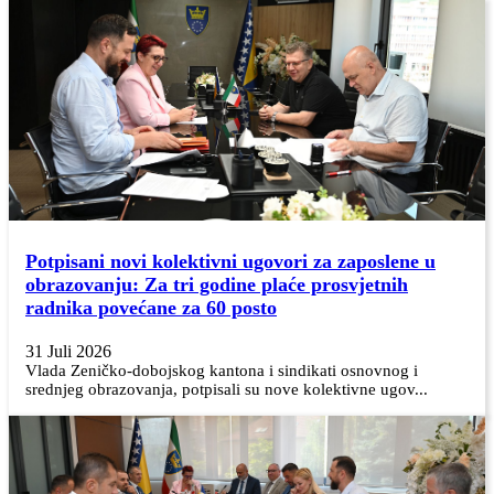
Potpisani novi kolektivni ugovori za zaposlene u
obrazovanju: Za tri godine plaće prosvjetnih
radnika povećane za 60 posto
31 Juli 2026
Vlada Zeničko-dobojskog kantona i sindikati osnovnog i
srednjeg obrazovanja, potpisali su nove kolektivne ugov...