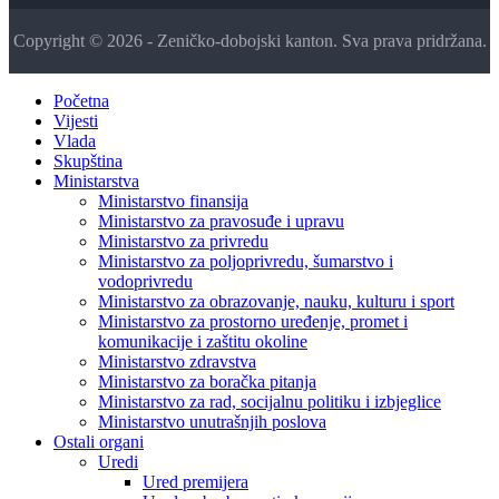
Copyright © 2026 - Zeničko-dobojski kanton. Sva prava pridržana.
Početna
Vijesti
Vlada
Skupština
Ministarstva
Ministarstvo finansija
Ministarstvo za pravosuđe i upravu
Ministarstvo za privredu
Ministarstvo za poljoprivredu, šumarstvo i
vodoprivredu
Ministarstvo za obrazovanje, nauku, kulturu i sport
Ministarstvo za prostorno uređenje, promet i
komunikacije i zaštitu okoline
Ministarstvo zdravstva
Ministarstvo za boračka pitanja
Ministarstvo za rad, socijalnu politiku i izbjeglice
Ministarstvo unutrašnjih poslova
Ostali organi
Uredi
Ured premijera