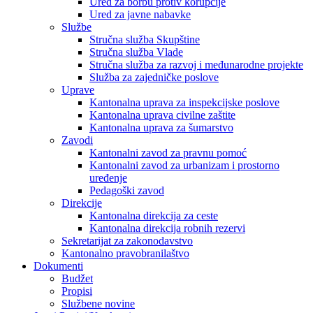
Ured za borbu protiv korupcije
Ured za javne nabavke
Službe
Stručna služba Skupštine
Stručna služba Vlade
Stručna služba za razvoj i međunarodne projekte
Služba za zajedničke poslove
Uprave
Kantonalna uprava za inspekcijske poslove
Kantonalna uprava civilne zaštite
Kantonalna uprava za šumarstvo
Zavodi
Kantonalni zavod za pravnu pomoć
Kantonalni zavod za urbanizam i prostorno
uređenje
Pedagoški zavod
Direkcije
Kantonalna direkcija za ceste
Kantonalna direkcija robnih rezervi
Sekretarijat za zakonodavstvo
Kantonalno pravobranilaštvo
Dokumenti
Budžet
Propisi
Službene novine