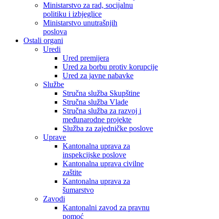
Ministarstvo za rad, socijalnu
politiku i izbjeglice
Ministarstvo unutrašnjih
poslova
Ostali organi
Uredi
Ured premijera
Ured za borbu protiv korupcije
Ured za javne nabavke
Službe
Stručna služba Skupštine
Stručna služba Vlade
Stručna služba za razvoj i
međunarodne projekte
Služba za zajedničke poslove
Uprave
Kantonalna uprava za
inspekcijske poslove
Kantonalna uprava civilne
zaštite
Kantonalna uprava za
šumarstvo
Zavodi
Kantonalni zavod za pravnu
pomoć