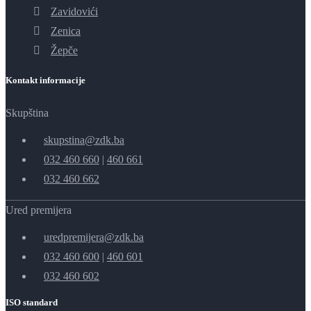
Zavidovići
Zenica
Žepče
Kontakt informacije
Skupština
skupstina@zdk.ba
032 460 660
|
460 661
032 460 662
Ured premijera
uredpremijera@zdk.ba
032 460 600
|
460 601
032 460 602
ISO standard