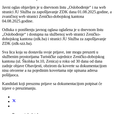
Javni oglas objavljen je u dnevnom listu „Oslobođenje“ i na web
stranici JU Služba za zapošljavanje ZDK dana 01.08.2025.godine, a
zvaničnoj web stranici Zeničko-dobojskog kantona
04.08.2025.godine.
Odluka o poništenju javnog oglasa oglašena je u dnevnom listu
„Oslobođenje“ i dostupna na službenoj web stranici Zeničko-
dobojskog kantona (zdk.ba) i stranici JU Služba za zapošljavanje
ZDK (zdk-szz.ba).
Sva lica koja su dostavila svoje prijave, iste mogu preuzeti u
službenim prostorijama Turističke zajednice Zeničko-dobojskog
kantona (ul. Školska br.10, Zenica) u roku od 30 dana od dana
zadnje objave Obavijesti, obzirom da koverte sa dokumentacijom
nisu otvorene a na pojedinim kovertama nije upisana adresa
pošiljaoca.
Kandidati koji preuzmu prijave sa dokumentacijom potpisat će
izjave o preuzimanju.