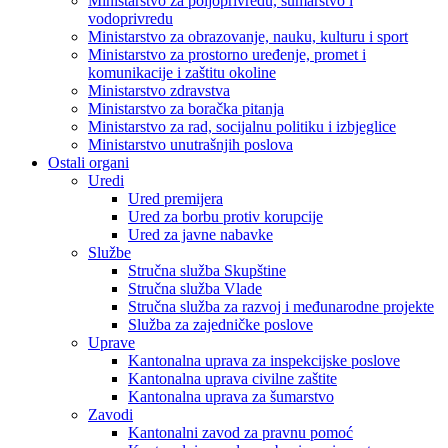
Ministarstvo za poljoprivredu, šumarstvo i
vodoprivredu
Ministarstvo za obrazovanje, nauku, kulturu i sport
Ministarstvo za prostorno uređenje, promet i
komunikacije i zaštitu okoline
Ministarstvo zdravstva
Ministarstvo za boračka pitanja
Ministarstvo za rad, socijalnu politiku i izbjeglice
Ministarstvo unutrašnjih poslova
Ostali organi
Uredi
Ured premijera
Ured za borbu protiv korupcije
Ured za javne nabavke
Službe
Stručna služba Skupštine
Stručna služba Vlade
Stručna služba za razvoj i međunarodne projekte
Služba za zajedničke poslove
Uprave
Kantonalna uprava za inspekcijske poslove
Kantonalna uprava civilne zaštite
Kantonalna uprava za šumarstvo
Zavodi
Kantonalni zavod za pravnu pomoć