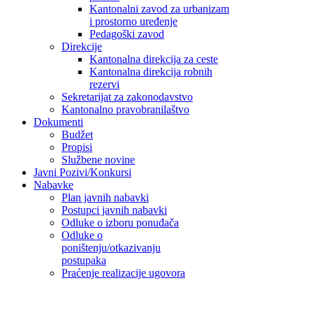
Kantonalni zavod za urbanizam
i prostorno uređenje
Pedagoški zavod
Direkcije
Kantonalna direkcija za ceste
Kantonalna direkcija robnih
rezervi
Sekretarijat za zakonodavstvo
Kantonalno pravobranilaštvo
Dokumenti
Budžet
Propisi
Službene novine
Javni Pozivi/Konkursi
Nabavke
Plan javnih nabavki
Postupci javnih nabavki
Odluke o izboru ponuđača
Odluke o
poništenju/otkazivanju
postupaka
Praćenje realizacije ugovora