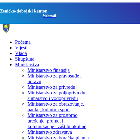
Zeničko-dobojski kanton
Webmail
Početna
Vijesti
Vlada
Skupština
Ministarstva
Ministarstvo finansija
Ministarstvo za pravosuđe i
upravu
Ministarstvo za privredu
Ministarstvo za poljoprivredu,
šumarstvo i vodoprivredu
Ministarstvo za obrazovanje,
nauku, kulturu i sport
Ministarstvo za prostorno
uređenje, promet i
komunikacije i zaštitu okoline
Ministarstvo zdravstva
Ministarstvo za boračka pitanja