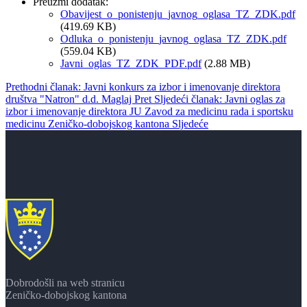
Preuzmi dodatak:
Obavijest_o_ponistenju_javnog_oglasa_TZ_ZDK.pdf
(419.69 KB)
Odluka_o_ponistenju_javnog_oglasa_TZ_ZDK.pdf
(559.04 KB)
Javni_oglas_TZ_ZDK_PDF.pdf
(2.88 MB)
Prethodni članak: Javni konkurs za izbor i imenovanje direktora
društva "Natron" d.d. Maglaj
Pret
Sljedeći članak: Javni oglas za
izbor i imenovanje direktora JU Zavod za medicinu rada i sportsku
medicinu Zeničko-dobojskog kantona
Sljedeće
Dobrodošli na web stranicu
Zeničko-dobojskog kantona