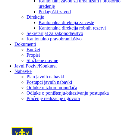
Kantonalni zavod za urbanizam i prostorno
uređenje
Pedagoški zavod
Direkcije
Kantonalna direkcija za ceste
Kantonalna direkcija robnih rezervi
Sekretarijat za zakonodavstvo
Kantonalno pravobranilaštvo
Dokumenti
Budžet
Propisi
Službene novine
Javni Pozivi/Konkursi
Nabavke
Plan javnih nabavki
Postupci javnih nabavki
Odluke o izboru ponuđača
Odluke o poništenju/otkazivanju postupaka
Praćenje realizacije ugovora