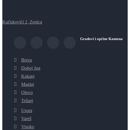
Kučukovići 2, Zenica
Gradovi i općine Kantona
Breza
Doboj Jug
Kakanj
Maglaj
Olovo
Tešanj
Usora
Vareš
Visoko