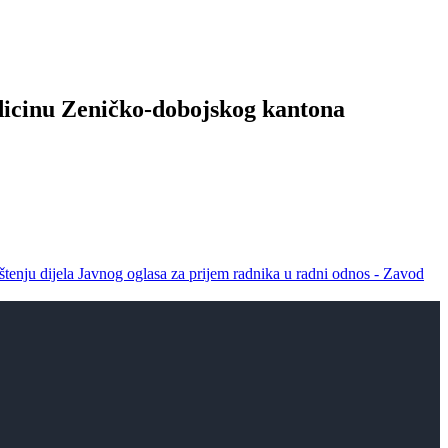
edicinu Zeničko-dobojskog kantona
štenju dijela Javnog oglasa za prijem radnika u radni odnos - Zavod