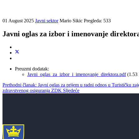
01 August 2025
Javni sektor
Mario Sikic
Pregleda: 533
Javni oglas za izbor i imenovanje direkto
Preuzmi dodatak:
Javni_oglas_za_izbor_i_imenovanje_direktora.pdf
(1.53
Prethodni članak: Javni oglas za prijem u radni odnos u Turističku 
zdravstvenog osiguranja ZDK
Sljedeće