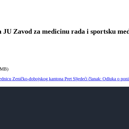
ra JU Zavod za medicinu rada i sportsku m
 MB)
zajednicu Zeničko-dobojskog kantona
Pret
Sljedeći članak: Odluka o poni