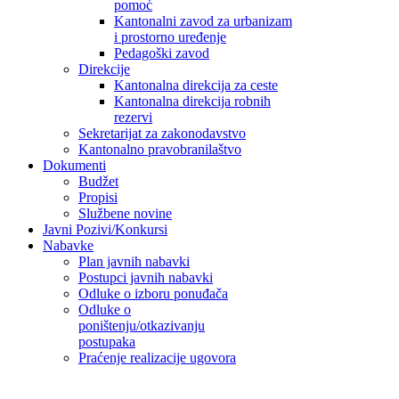
pomoć
Kantonalni zavod za urbanizam
i prostorno uređenje
Pedagoški zavod
Direkcije
Kantonalna direkcija za ceste
Kantonalna direkcija robnih
rezervi
Sekretarijat za zakonodavstvo
Kantonalno pravobranilaštvo
Dokumenti
Budžet
Propisi
Službene novine
Javni Pozivi/Konkursi
Nabavke
Plan javnih nabavki
Postupci javnih nabavki
Odluke o izboru ponuđača
Odluke o
poništenju/otkazivanju
postupaka
Praćenje realizacije ugovora