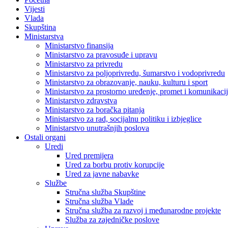
Vijesti
Vlada
Skupština
Ministarstva
Ministarstvo finansija
Ministarstvo za pravosuđe i upravu
Ministarstvo za privredu
Ministarstvo za poljoprivredu, šumarstvo i vodoprivredu
Ministarstvo za obrazovanje, nauku, kulturu i sport
Ministarstvo za prostorno uređenje, promet i komunikacije
Ministarstvo zdravstva
Ministarstvo za boračka pitanja
Ministarstvo za rad, socijalnu politiku i izbjeglice
Ministarstvo unutrašnjih poslova
Ostali organi
Uredi
Ured premijera
Ured za borbu protiv korupcije
Ured za javne nabavke
Službe
Stručna služba Skupštine
Stručna služba Vlade
Stručna služba za razvoj i međunarodne projekte
Služba za zajedničke poslove