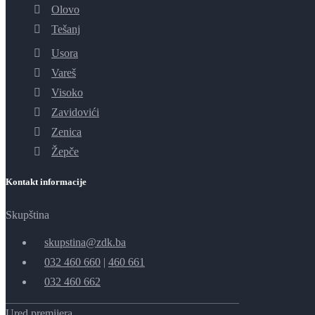
Olovo
Tešanj
Usora
Vareš
Visoko
Zavidovići
Zenica
Žepče
Kontakt informacije
Skupština
skupstina@zdk.ba
032 460 660
|
460 661
032 460 662
Ured premijera