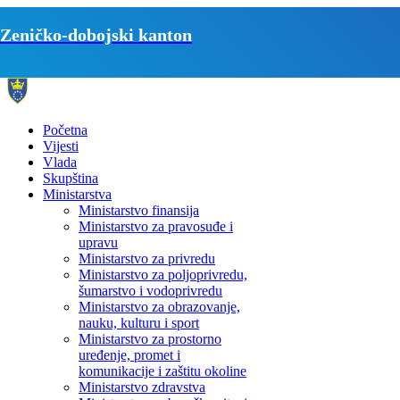
Zeničko-dobojski kanton
Početna
Vijesti
Vlada
Skupština
Ministarstva
Ministarstvo finansija
Ministarstvo za pravosuđe i
upravu
Ministarstvo za privredu
Ministarstvo za poljoprivredu,
šumarstvo i vodoprivredu
Ministarstvo za obrazovanje,
nauku, kulturu i sport
Ministarstvo za prostorno
uređenje, promet i
komunikacije i zaštitu okoline
Ministarstvo zdravstva