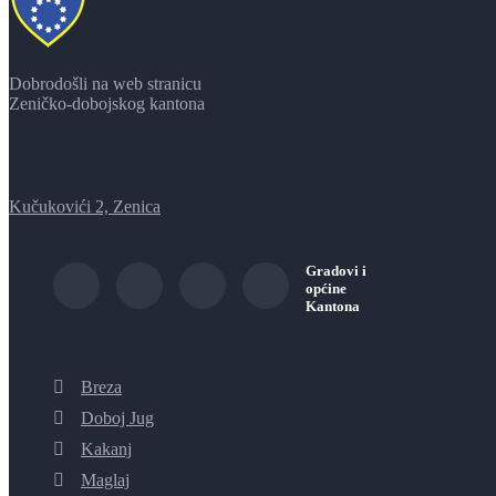
Dobrodošli na web stranicu
Zeničko-dobojskog kantona
Kučukovići 2, Zenica
Gradovi i
općine
Kantona
Breza
Doboj Jug
Kakanj
Maglaj