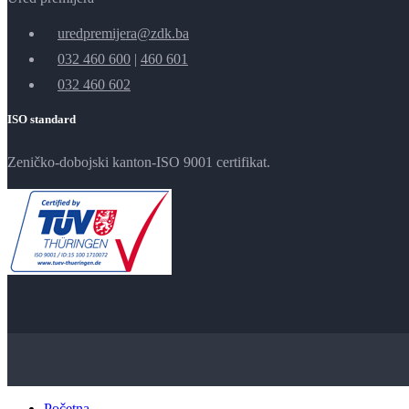
uredpremijera@zdk.ba
032 460 600
|
460 601
032 460 602
ISO standard
Zeničko-dobojski kanton-ISO 9001 certifikat.
Početna