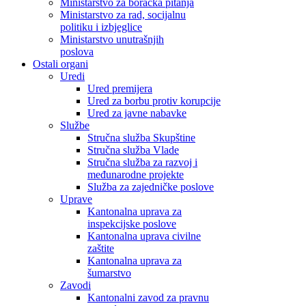
Ministarstvo za boračka pitanja
Ministarstvo za rad, socijalnu
politiku i izbjeglice
Ministarstvo unutrašnjih
poslova
Ostali organi
Uredi
Ured premijera
Ured za borbu protiv korupcije
Ured za javne nabavke
Službe
Stručna služba Skupštine
Stručna služba Vlade
Stručna služba za razvoj i
međunarodne projekte
Služba za zajedničke poslove
Uprave
Kantonalna uprava za
inspekcijske poslove
Kantonalna uprava civilne
zaštite
Kantonalna uprava za
šumarstvo
Zavodi
Kantonalni zavod za pravnu