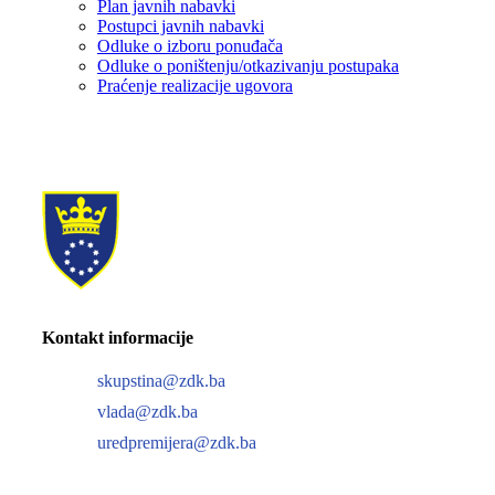
Plan javnih nabavki
Postupci javnih nabavki
Odluke o izboru ponuđača
Odluke o poništenju/otkazivanju postupaka
Praćenje realizacije ugovora
Kontakt informacije
skupstina@zdk.ba
vlada@zdk.ba
uredpremijera@zdk.ba