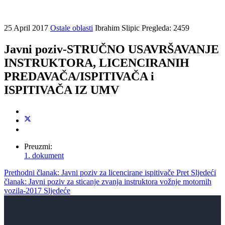
25 April 2017
Ostale oblasti
Ibrahim Slipic
Pregleda: 2459
Javni poziv-STRUČNO USAVRŠAVANJE
INSTRUKTORA, LICENCIRANIH
PREDAVAČA/ISPITIVAČA i
ISPITIVAČA IZ UMV
Preuzmi:
1. dokument
Prethodni članak: Javni poziv za licencirane ispitivače
Pret
Sljedeći
članak: Javni poziv za sticanje zvanja instruktora vožnje motornih
vozila-2017
Sljedeće