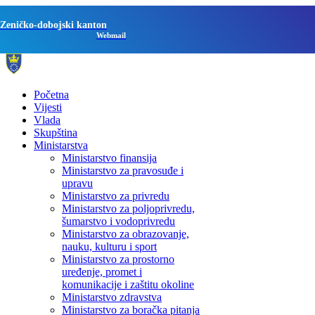
Zeničko-dobojski kanton
Webmail
Početna
Vijesti
Vlada
Skupština
Ministarstva
Ministarstvo finansija
Ministarstvo za pravosuđe i
upravu
Ministarstvo za privredu
Ministarstvo za poljoprivredu,
šumarstvo i vodoprivredu
Ministarstvo za obrazovanje,
nauku, kulturu i sport
Ministarstvo za prostorno
uređenje, promet i
komunikacije i zaštitu okoline
Ministarstvo zdravstva
Ministarstvo za boračka pitanja