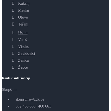
Kakanj
Maglaj
Olovo
Tešanj
Usora
Vareš
Visoko
Zavidovići
Zenica
Žepče
Kontakt informacije
Skupština
skupstina@zdk.ba
032 460 660
|
460 661