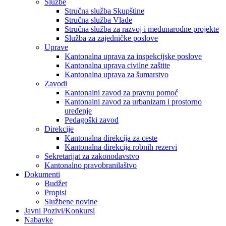
Službe
Stručna služba Skupštine
Stručna služba Vlade
Stručna služba za razvoj i međunarodne projekte
Služba za zajedničke poslove
Uprave
Kantonalna uprava za inspekcijske poslove
Kantonalna uprava civilne zaštite
Kantonalna uprava za šumarstvo
Zavodi
Kantonalni zavod za pravnu pomoć
Kantonalni zavod za urbanizam i prostorno
uređenje
Pedagoški zavod
Direkcije
Kantonalna direkcija za ceste
Kantonalna direkcija robnih rezervi
Sekretarijat za zakonodavstvo
Kantonalno pravobranilaštvo
Dokumenti
Budžet
Propisi
Službene novine
Javni Pozivi/Konkursi
Nabavke