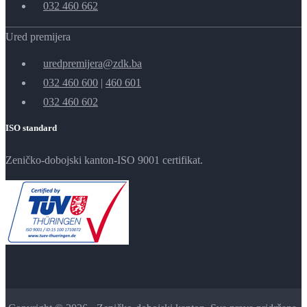
032 460 662
Ured premijera
uredpremijera@zdk.ba
032 460 600
|
460 601
032 460 602
ISO standard
Zeničko-dobojski kanton-ISO 9001 certifikat.