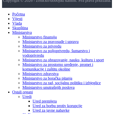
Copyright © 2026 - Zeničko-dobojski kanton. Sva prava pridržana.
Početna
Vijesti
Vlada
Skupština
Ministarstva
Ministarstvo finansija
Ministarstvo za pravosuđe i upravu
Ministarstvo za privredu
Ministarstvo za poljoprivredu, šumarstvo i
vodoprivredu
Ministarstvo za obrazovanje, nauku, kulturu i sport
Ministarstvo za prostorno uređenje, promet i
komunikacije i zaštitu okoline
Ministarstvo zdravstva
Ministarstvo za boračka pitanja
Ministarstvo za rad, socijalnu politiku i izbjeglice
Ministarstvo unutrašnjih poslova
Ostali organi
Uredi
Ured premijera
Ured za borbu protiv korupcije
Ured za javne nabavke