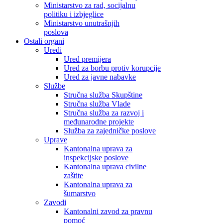
Ministarstvo za rad, socijalnu
politiku i izbjeglice
Ministarstvo unutrašnjih
poslova
Ostali organi
Uredi
Ured premijera
Ured za borbu protiv korupcije
Ured za javne nabavke
Službe
Stručna služba Skupštine
Stručna služba Vlade
Stručna služba za razvoj i
međunarodne projekte
Služba za zajedničke poslove
Uprave
Kantonalna uprava za
inspekcijske poslove
Kantonalna uprava civilne
zaštite
Kantonalna uprava za
šumarstvo
Zavodi
Kantonalni zavod za pravnu
pomoć