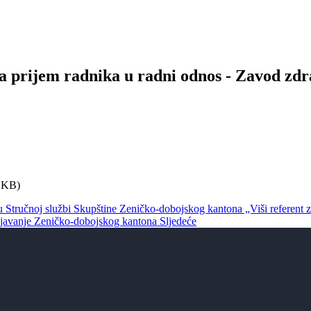
za prijem radnika u radni odnos - Zavod zd
 KB)
 Stručnoj službi Skupštine Zeničko-dobojskog kantona „Viši referent z
ošljavanje Zeničko-dobojskog kantona
Sljedeće