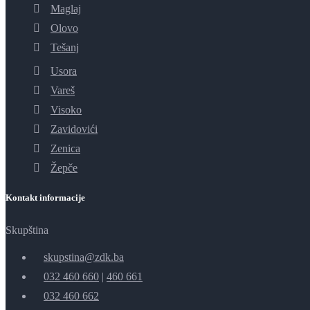
Maglaj
Olovo
Tešanj
Usora
Vareš
Visoko
Zavidovići
Zenica
Žepče
Kontakt informacije
Skupština
skupstina@zdk.ba
032 460 660
|
460 661
032 460 662