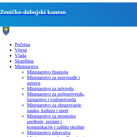
Zeničko-dobojski kanton
Početna
Vijesti
Vlada
Skupština
Ministarstva
Ministarstvo finansija
Ministarstvo za pravosuđe i
upravu
Ministarstvo za privredu
Ministarstvo za poljoprivredu,
šumarstvo i vodoprivredu
Ministarstvo za obrazovanje,
nauku, kulturu i sport
Ministarstvo za prostorno
uređenje, promet i
komunikacije i zaštitu okoline
Ministarstvo zdravstva