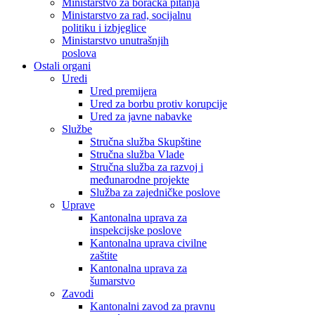
Ministarstvo za boračka pitanja
Ministarstvo za rad, socijalnu
politiku i izbjeglice
Ministarstvo unutrašnjih
poslova
Ostali organi
Uredi
Ured premijera
Ured za borbu protiv korupcije
Ured za javne nabavke
Službe
Stručna služba Skupštine
Stručna služba Vlade
Stručna služba za razvoj i
međunarodne projekte
Služba za zajedničke poslove
Uprave
Kantonalna uprava za
inspekcijske poslove
Kantonalna uprava civilne
zaštite
Kantonalna uprava za
šumarstvo
Zavodi
Kantonalni zavod za pravnu