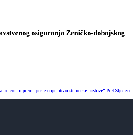
ravstvenog osiguranja Zeničko-dobojskog
a prijem i otpremu pošte i operativno-tehničke poslove“
Pret
Sljedeći