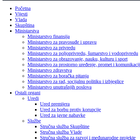
Početna
Vijesti
Vlada
Skupština
Ministarstva
Ministarstvo finansija
Ministarstvo za pravosuđe i upravu
Ministarstvo za privredu
Ministarstvo za poljoprivredu, šumarstvo i vodoprivredu
Ministarstvo za obrazovanje, nauku, kulturu i sport
Ministarstvo za prostorno uređenje, promet i komunikacije
Ministarstvo zdravstva
Ministarstvo za boračka pitanja
Ministarstvo za rad, socijalnu politiku i izbjeglice
Ministarstvo unutrašnjih poslova
Ostali organi
Uredi
Ured premijera
Ured za borbu protiv korupcije
Ured za javne nabavke
Službe
Stručna služba Skupštine
Stručna služba Vlade
Stručna služba za razvoj i međunarodne projekte