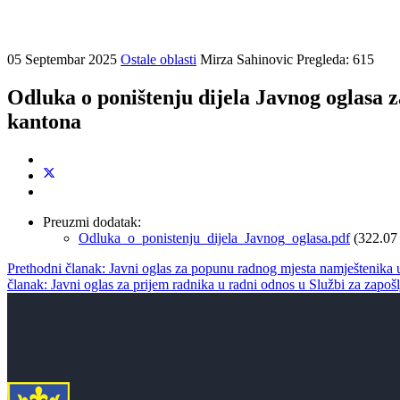
05 Septembar 2025
Ostale oblasti
Mirza Sahinovic
Pregleda: 615
Odluka o poništenju dijela Javnog oglasa 
kantona
Preuzmi dodatak:
Odluka_o_ponistenju_dijela_Javnog_oglasa.pdf
(322.07
Prethodni članak: Javni oglas za popunu radnog mjesta namještenika u
članak: Javni oglas za prijem radnika u radni odnos u Službi za zap