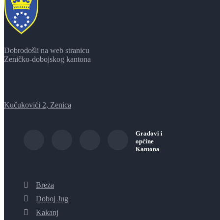
Dobrodošli na web stranicu
Zeničko-dobojskog kantona
Kučukovići 2, Zenica
Gradovi i
općine
Kantona
Breza
Doboj Jug
Kakanj