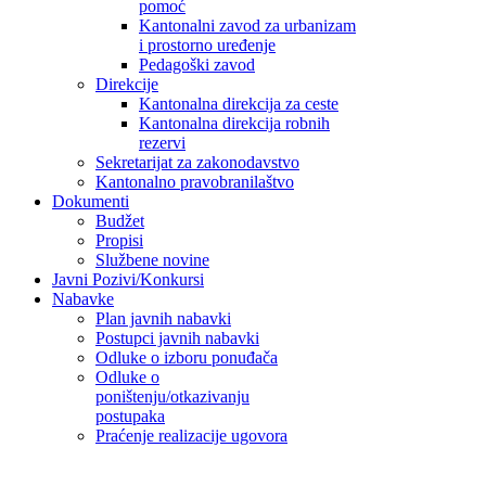
pomoć
Kantonalni zavod za urbanizam
i prostorno uređenje
Pedagoški zavod
Direkcije
Kantonalna direkcija za ceste
Kantonalna direkcija robnih
rezervi
Sekretarijat za zakonodavstvo
Kantonalno pravobranilaštvo
Dokumenti
Budžet
Propisi
Službene novine
Javni Pozivi/Konkursi
Nabavke
Plan javnih nabavki
Postupci javnih nabavki
Odluke o izboru ponuđača
Odluke o
poništenju/otkazivanju
postupaka
Praćenje realizacije ugovora