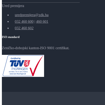
Ured premijera
uredpremijera@zdk.ba
032 460 600
|
460 601
032 460 602
ISO standard
Zeničko-dobojski kanton-ISO 9001 certifikat.