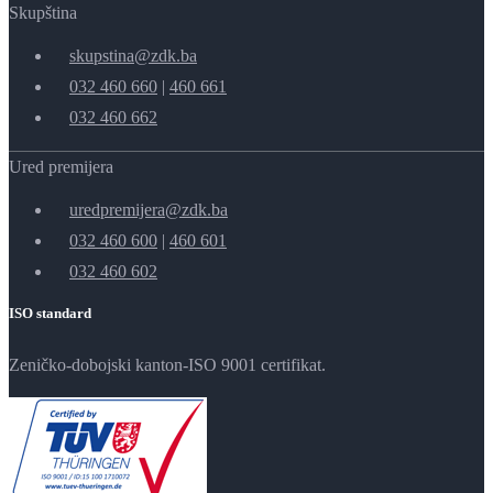
Skupština
skupstina@zdk.ba
032 460 660
|
460 661
032 460 662
Ured premijera
uredpremijera@zdk.ba
032 460 600
|
460 601
032 460 602
ISO standard
Zeničko-dobojski kanton-ISO 9001 certifikat.