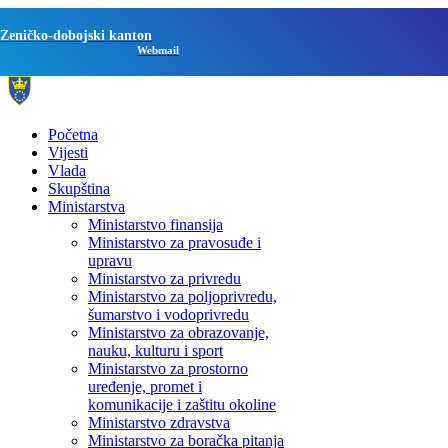
Zeničko-dobojski kanton
Webmail
Početna
Vijesti
Vlada
Skupština
Ministarstva
Ministarstvo finansija
Ministarstvo za pravosuđe i
upravu
Ministarstvo za privredu
Ministarstvo za poljoprivredu,
šumarstvo i vodoprivredu
Ministarstvo za obrazovanje,
nauku, kulturu i sport
Ministarstvo za prostorno
uređenje, promet i
komunikacije i zaštitu okoline
Ministarstvo zdravstva
Ministarstvo za boračka pitanja