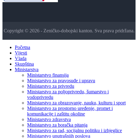
Copyright © 2026 - Zeničko-dobojski kanton. Sva prava pridržana.
Početna
Vijesti
Vlada
Skupština
Ministarstva
Ministarstvo finansija
Ministarstvo za pravosuđe i upravu
Ministarstvo za privredu
Ministarstvo za poljoprivredu, šumarstvo i
vodoprivredu
Ministarstvo za obrazovanje, nauku, kulturu i sport
Ministarstvo za prostorno uređenje, promet i
komunikacije i zaštitu okoline
Ministarstvo zdravstva
Ministarstvo za boračka pitanja
Ministarstvo za rad, socijalnu politiku i izbjeglice
Ministarstvo unutrašnjih poslova