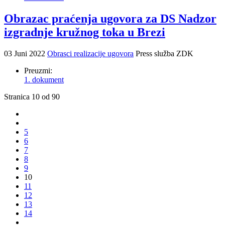
Obrazac praćenja ugovora za DS Nadzor
izgradnje kružnog toka u Brezi
03 Juni 2022
Obrasci realizacije ugovora
Press služba ZDK
Preuzmi:
1. dokument
Stranica 10 od 90
5
6
7
8
9
10
11
12
13
14