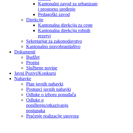
Kantonalni zavod za urbanizam
i prostorno uređenje
Pedagoški zavod
Direkcije
Kantonalna direkcija za ceste
Kantonalna direkcija robnih
rezervi
Sekretarijat za zakonodavstvo
Kantonalno pravobranilaštvo
Dokumenti
Budžet
Propisi
Službene novine
Javni Pozivi/Konkursi
Nabavke
Plan javnih nabavki
Postupci javnih nabavki
Odluke o izboru ponuđača
Odluke o
poništenju/otkazivanju
postupaka
Praćenje realizacije ugovora