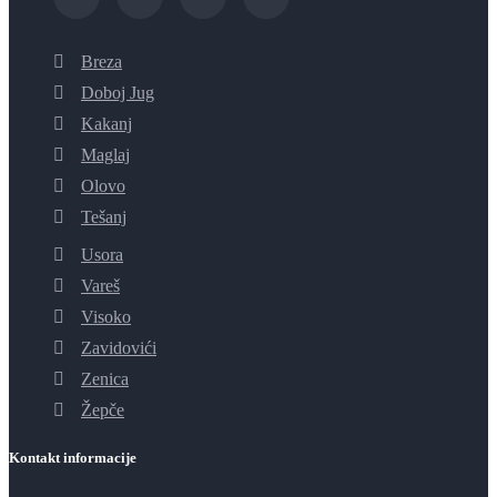
Breza
Doboj Jug
Kakanj
Maglaj
Olovo
Tešanj
Usora
Vareš
Visoko
Zavidovići
Zenica
Žepče
Kontakt informacije