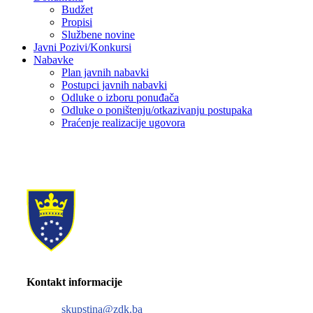
Budžet
Propisi
Službene novine
Javni Pozivi/Konkursi
Nabavke
Plan javnih nabavki
Postupci javnih nabavki
Odluke o izboru ponuđača
Odluke o poništenju/otkazivanju postupaka
Praćenje realizacije ugovora
Kontakt informacije
skupstina@zdk.ba