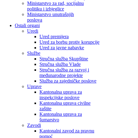
Ministarstvo za rad, socijalnu
politiku i izbjeglice
Ministarstvo unutrašnjih
poslova
Ostali organi
Uredi
Ured premijera
Ured za borbu protiv korupcije
Ured za javne nabavke
Službe
Stručna služba Skupštine
Stručna služba Vlade
Stručna služba za razvoj i
međunarodne projekte
Služba za zajedničke poslove
Uprave
Kantonalna uprava za
inspekcijske poslove
Kantonalna uprava civilne
zaštite
Kantonalna uprava za
šumarstvo
Zavodi
Kantonalni zavod za pravnu
pomoć