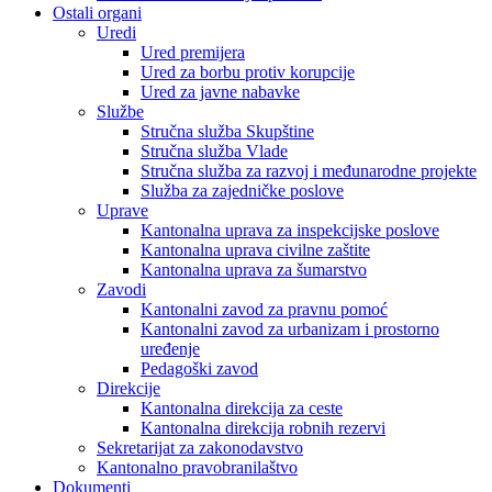
Ostali organi
Uredi
Ured premijera
Ured za borbu protiv korupcije
Ured za javne nabavke
Službe
Stručna služba Skupštine
Stručna služba Vlade
Stručna služba za razvoj i međunarodne projekte
Služba za zajedničke poslove
Uprave
Kantonalna uprava za inspekcijske poslove
Kantonalna uprava civilne zaštite
Kantonalna uprava za šumarstvo
Zavodi
Kantonalni zavod za pravnu pomoć
Kantonalni zavod za urbanizam i prostorno
uređenje
Pedagoški zavod
Direkcije
Kantonalna direkcija za ceste
Kantonalna direkcija robnih rezervi
Sekretarijat za zakonodavstvo
Kantonalno pravobranilaštvo
Dokumenti