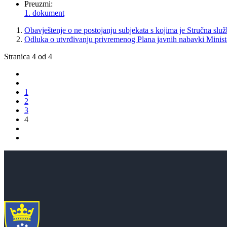
Preuzmi:
1. dokument
Obavještenje o ne postojanju subjekata s kojima je Stručna slu
Odluka o utvrđivanju privremenog Plana javnih nabavki Minist
Stranica 4 od 4
1
2
3
4