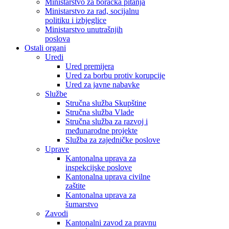
Ministarstvo za boračka pitanja
Ministarstvo za rad, socijalnu
politiku i izbjeglice
Ministarstvo unutrašnjih
poslova
Ostali organi
Uredi
Ured premijera
Ured za borbu protiv korupcije
Ured za javne nabavke
Službe
Stručna služba Skupštine
Stručna služba Vlade
Stručna služba za razvoj i
međunarodne projekte
Služba za zajedničke poslove
Uprave
Kantonalna uprava za
inspekcijske poslove
Kantonalna uprava civilne
zaštite
Kantonalna uprava za
šumarstvo
Zavodi
Kantonalni zavod za pravnu