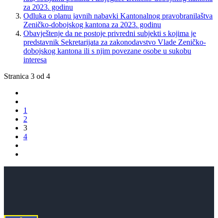
za 2023. godinu
Odluka o planu javnih nabavki Kantonalnog pravobranilaštva
Zeničko-dobojskog kantona za 2023. godinu
Obavještenje da ne postoje privredni subjekti s kojima je
predstavnik Sekretarijata za zakonodavstvo Vlade Zeničko-
dobojskog kantona ili s njim povezane osobe u sukobu
interesa
Stranica 3 od 4
1
2
3
4