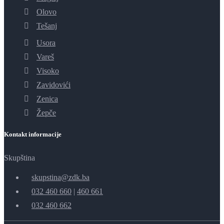
Olovo
Tešanj
Usora
Vareš
Visoko
Zavidovići
Zenica
Žepče
Kontakt informacije
Skupština
skupstina@zdk.ba
032 460 660
|
460 661
032 460 662