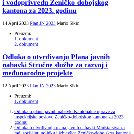
i vodoprivredu Zeničko-dobojskog
kantona za 2023. godinu
14 April 2023
Plan JN 2023
Mario Sikic
Preuzmi:
1. dokument
2. dokument
Odluka o utvrđivanju Plana javnih
nabavki Stručne službe za razvoj i
međunarodne projekte
12 April 2023
Plan JN 2023
Mario Sikic
Preuzmi:
1. dokument
Odluka o planu javnih nabavki Kantonalne uprave za
inspekcijske poslove Zeničko-dobojskog kantona za 2023.
godinu
Odluka o utvrđivanju plana javnih nabavki Ministarstva za
rad, socijalnu politiku i izbjeglice Zeničko-dobojskog kantona