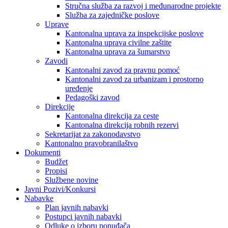
Stručna služba za razvoj i međunarodne projekte
Služba za zajedničke poslove
Uprave
Kantonalna uprava za inspekcijske poslove
Kantonalna uprava civilne zaštite
Kantonalna uprava za šumarstvo
Zavodi
Kantonalni zavod za pravnu pomoć
Kantonalni zavod za urbanizam i prostorno
uređenje
Pedagoški zavod
Direkcije
Kantonalna direkcija za ceste
Kantonalna direkcija robnih rezervi
Sekretarijat za zakonodavstvo
Kantonalno pravobranilaštvo
Dokumenti
Budžet
Propisi
Službene novine
Javni Pozivi/Konkursi
Nabavke
Plan javnih nabavki
Postupci javnih nabavki
Odluke o izboru ponuđača