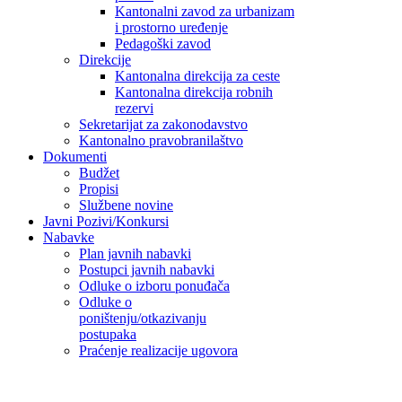
Kantonalni zavod za urbanizam
i prostorno uređenje
Pedagoški zavod
Direkcije
Kantonalna direkcija za ceste
Kantonalna direkcija robnih
rezervi
Sekretarijat za zakonodavstvo
Kantonalno pravobranilaštvo
Dokumenti
Budžet
Propisi
Službene novine
Javni Pozivi/Konkursi
Nabavke
Plan javnih nabavki
Postupci javnih nabavki
Odluke o izboru ponuđača
Odluke o
poništenju/otkazivanju
postupaka
Praćenje realizacije ugovora