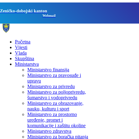
Zeničko-dobojski kanton
Webmail
Početna
Vijesti
Vlada
Skupština
Ministarstva
Ministarstvo finansija
Ministarstvo za pravosuđe i
upravu
Ministarstvo za privredu
Ministarstvo za poljoprivredu,
šumarstvo i vodoprivredu
Ministarstvo za obrazovanje,
nauku, kulturu i sport
Ministarstvo za prostorno
uređenje, promet i
komunikacije i zaštitu okoline
Ministarstvo zdravstva
Ministarstvo za boračka pitanja