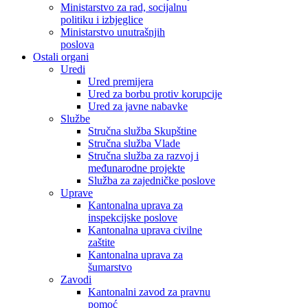
Ministarstvo za rad, socijalnu
politiku i izbjeglice
Ministarstvo unutrašnjih
poslova
Ostali organi
Uredi
Ured premijera
Ured za borbu protiv korupcije
Ured za javne nabavke
Službe
Stručna služba Skupštine
Stručna služba Vlade
Stručna služba za razvoj i
međunarodne projekte
Služba za zajedničke poslove
Uprave
Kantonalna uprava za
inspekcijske poslove
Kantonalna uprava civilne
zaštite
Kantonalna uprava za
šumarstvo
Zavodi
Kantonalni zavod za pravnu
pomoć