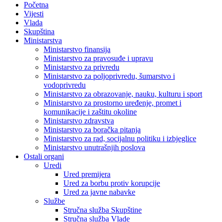
Početna
Vijesti
Vlada
Skupština
Ministarstva
Ministarstvo finansija
Ministarstvo za pravosuđe i upravu
Ministarstvo za privredu
Ministarstvo za poljoprivredu, šumarstvo i
vodoprivredu
Ministarstvo za obrazovanje, nauku, kulturu i sport
Ministarstvo za prostorno uređenje, promet i
komunikacije i zaštitu okoline
Ministarstvo zdravstva
Ministarstvo za boračka pitanja
Ministarstvo za rad, socijalnu politiku i izbjeglice
Ministarstvo unutrašnjih poslova
Ostali organi
Uredi
Ured premijera
Ured za borbu protiv korupcije
Ured za javne nabavke
Službe
Stručna služba Skupštine
Stručna služba Vlade