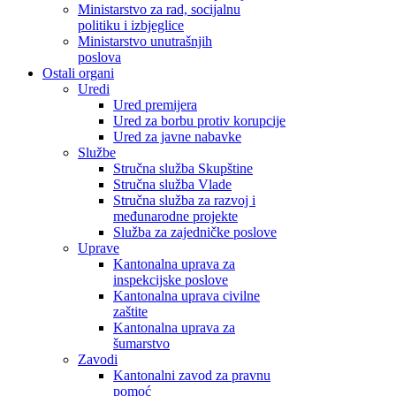
Ministarstvo za rad, socijalnu
politiku i izbjeglice
Ministarstvo unutrašnjih
poslova
Ostali organi
Uredi
Ured premijera
Ured za borbu protiv korupcije
Ured za javne nabavke
Službe
Stručna služba Skupštine
Stručna služba Vlade
Stručna služba za razvoj i
međunarodne projekte
Služba za zajedničke poslove
Uprave
Kantonalna uprava za
inspekcijske poslove
Kantonalna uprava civilne
zaštite
Kantonalna uprava za
šumarstvo
Zavodi
Kantonalni zavod za pravnu
pomoć