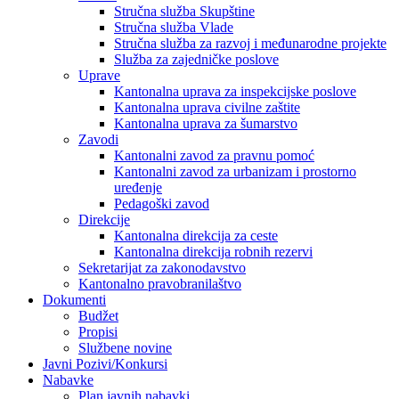
Stručna služba Skupštine
Stručna služba Vlade
Stručna služba za razvoj i međunarodne projekte
Služba za zajedničke poslove
Uprave
Kantonalna uprava za inspekcijske poslove
Kantonalna uprava civilne zaštite
Kantonalna uprava za šumarstvo
Zavodi
Kantonalni zavod za pravnu pomoć
Kantonalni zavod za urbanizam i prostorno
uređenje
Pedagoški zavod
Direkcije
Kantonalna direkcija za ceste
Kantonalna direkcija robnih rezervi
Sekretarijat za zakonodavstvo
Kantonalno pravobranilaštvo
Dokumenti
Budžet
Propisi
Službene novine
Javni Pozivi/Konkursi
Nabavke
Plan javnih nabavki