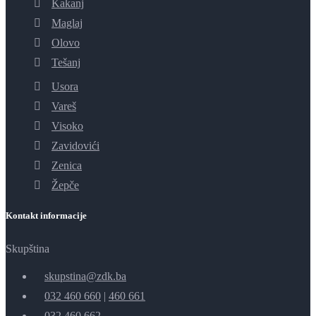
Kakanj
Maglaj
Olovo
Tešanj
Usora
Vareš
Visoko
Zavidovići
Zenica
Žepče
Kontakt informacije
Skupština
skupstina@zdk.ba
032 460 660
|
460 661
032 460 662