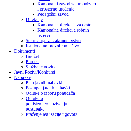
Kantonalni zavod za urbanizam
i prostorno uređenje
Pedagoški zavod
Direkcije
Kantonalna direkcija za ceste
Kantonalna direkcija robnih
rezervi
Sekretarijat za zakonodavstvo
Kantonalno pravobranilaštvo
Dokumenti
Budžet
Propisi
Službene novine
Javni Pozivi/Konkursi
Nabavke
Plan javnih nabavki
Postupci javnih nabavki
Odluke o izboru ponuđača
Odluke o
poništenju/otkazivanju
postupaka
Praćenje realizacije ugovora