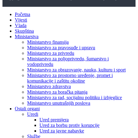
Početna
Vijesti
Vlada
Skupština
Ministarstva
Ministarstvo finansija
Ministarstvo za pravosuđe i upravu
Ministarstvo za privredu
Ministarstvo za poljoprivredu, šumarstvo i
vodoprivredu
Ministarstvo za obrazovanje, nauku, kulturu i sport
Ministarstvo za prostorno uređenje, promet i
komunikacije i zaštitu okoline
Ministarstvo zdravstva
Ministarstvo za boračka pitanja
Ministarstvo za rad, socijalnu politiku i izbjeglice
Ministarstvo unutrašnjih poslova
Ostali organi
Uredi
Ured premijera
Ured za borbu protiv korupcije
Ured za javne nabavke
Službe