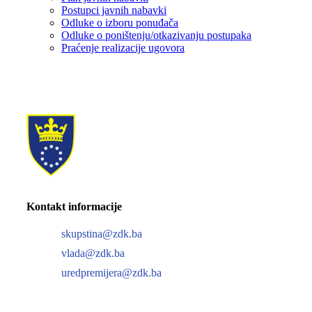
Postupci javnih nabavki
Odluke o izboru ponuđača
Odluke o poništenju/otkazivanju postupaka
Praćenje realizacije ugovora
Kontakt informacije
skupstina@zdk.ba
vlada@zdk.ba
uredpremijera@zdk.ba