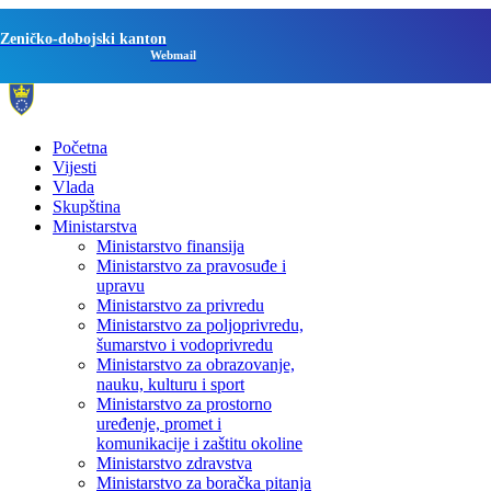
Zeničko-dobojski kanton
Webmail
Početna
Vijesti
Vlada
Skupština
Ministarstva
Ministarstvo finansija
Ministarstvo za pravosuđe i
upravu
Ministarstvo za privredu
Ministarstvo za poljoprivredu,
šumarstvo i vodoprivredu
Ministarstvo za obrazovanje,
nauku, kulturu i sport
Ministarstvo za prostorno
uređenje, promet i
komunikacije i zaštitu okoline
Ministarstvo zdravstva
Ministarstvo za boračka pitanja