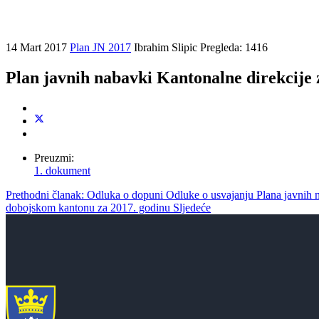
14 Mart 2017
Plan JN 2017
Ibrahim Slipic
Pregleda: 1416
Plan javnih nabavki Kantonalne direkcije z
Preuzmi:
1. dokument
Prethodni članak: Odluka o dopuni Odluke o usvajanju Plana javnih
dobojskom kantonu za 2017. godinu
Sljedeće