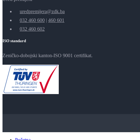
uredpremijera@zdk.ba
032 460 600
|
460 601
032 460 602
ISO standard
Zeničko-dobojski kanton-ISO 9001 certifikat.
Početna