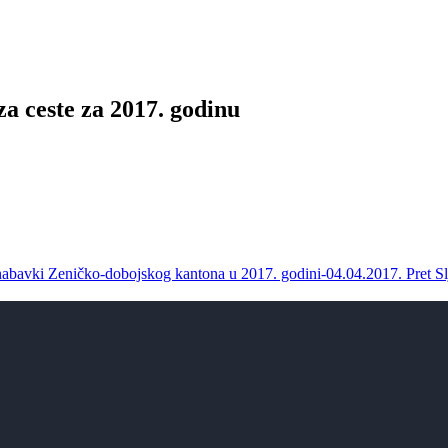
a ceste za 2017. godinu
 nabavki Zeničko-dobojskog kantona u 2017. godini-04.04.2017.
Pret
Sl