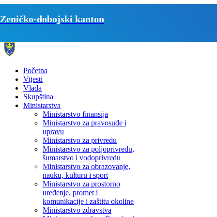
Zeničko-dobojski kanton
Početna
Vijesti
Vlada
Skupština
Ministarstva
Ministarstvo finansija
Ministarstvo za pravosuđe i
upravu
Ministarstvo za privredu
Ministarstvo za poljoprivredu,
šumarstvo i vodoprivredu
Ministarstvo za obrazovanje,
nauku, kulturu i sport
Ministarstvo za prostorno
uređenje, promet i
komunikacije i zaštitu okoline
Ministarstvo zdravstva