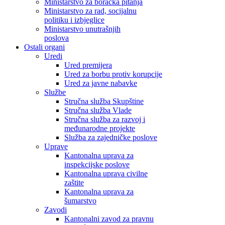
Ministarstvo za boračka pitanja
Ministarstvo za rad, socijalnu
politiku i izbjeglice
Ministarstvo unutrašnjih
poslova
Ostali organi
Uredi
Ured premijera
Ured za borbu protiv korupcije
Ured za javne nabavke
Službe
Stručna služba Skupštine
Stručna služba Vlade
Stručna služba za razvoj i
međunarodne projekte
Služba za zajedničke poslove
Uprave
Kantonalna uprava za
inspekcijske poslove
Kantonalna uprava civilne
zaštite
Kantonalna uprava za
šumarstvo
Zavodi
Kantonalni zavod za pravnu