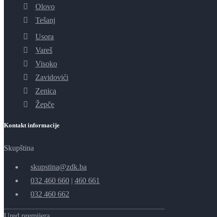
Olovo
Tešanj
Usora
Vareš
Visoko
Zavidovići
Zenica
Žepče
Kontakt informacije
Skupština
skupstina@zdk.ba
032 460 660
|
460 661
032 460 662
Ured premijera