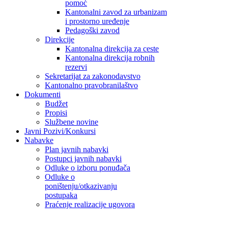
pomoć
Kantonalni zavod za urbanizam
i prostorno uređenje
Pedagoški zavod
Direkcije
Kantonalna direkcija za ceste
Kantonalna direkcija robnih
rezervi
Sekretarijat za zakonodavstvo
Kantonalno pravobranilaštvo
Dokumenti
Budžet
Propisi
Službene novine
Javni Pozivi/Konkursi
Nabavke
Plan javnih nabavki
Postupci javnih nabavki
Odluke o izboru ponuđača
Odluke o
poništenju/otkazivanju
postupaka
Praćenje realizacije ugovora