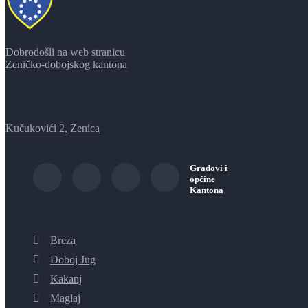
Dobrodošli na web stranicu
Zeničko-dobojskog kantona
Kučukovići 2, Zenica
Gradovi i
općine
Kantona
Breza
Doboj Jug
Kakanj
Maglaj