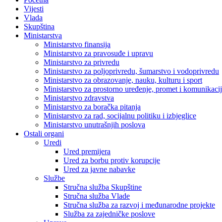
Vijesti
Vlada
Skupština
Ministarstva
Ministarstvo finansija
Ministarstvo za pravosuđe i upravu
Ministarstvo za privredu
Ministarstvo za poljoprivredu, šumarstvo i vodoprivredu
Ministarstvo za obrazovanje, nauku, kulturu i sport
Ministarstvo za prostorno uređenje, promet i komunikacije
Ministarstvo zdravstva
Ministarstvo za boračka pitanja
Ministarstvo za rad, socijalnu politiku i izbjeglice
Ministarstvo unutrašnjih poslova
Ostali organi
Uredi
Ured premijera
Ured za borbu protiv korupcije
Ured za javne nabavke
Službe
Stručna služba Skupštine
Stručna služba Vlade
Stručna služba za razvoj i međunarodne projekte
Služba za zajedničke poslove