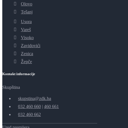
Olovo
Tešanj
Usora
Vareš
Visoko
Zavidovići
Zenica
Žepče
Kontakt informacije
Skupština
skupstina@zdk.ba
032 460 660
|
460 661
032 460 662
Ured premijera