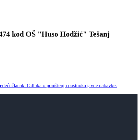
 R474 kod OŠ "Huso Hodžić" Tešanj
jedeći članak: Odluka o poništenju postupka javne nabavke-