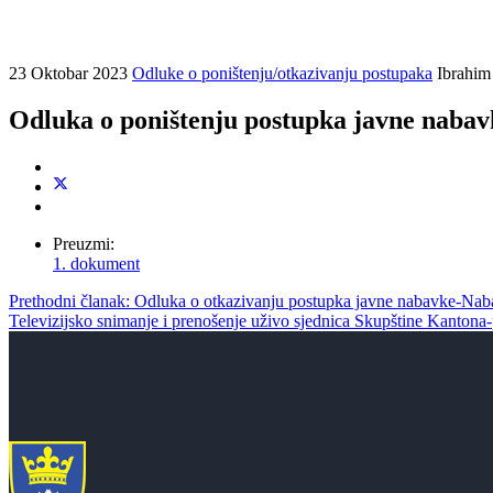
23 Oktobar 2023
Odluke o poništenju/otkazivanju postupaka
Ibrahim 
Odluka o poništenju postupka javne nabav
Preuzmi:
1. dokument
Prethodni članak: Odluka o otkazivanju postupka javne nabavke-Nab
Televizijsko snimanje i prenošenje uživo sjednica Skupštine Kantona