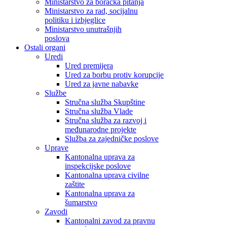
Ministarstvo za boračka pitanja
Ministarstvo za rad, socijalnu
politiku i izbjeglice
Ministarstvo unutrašnjih
poslova
Ostali organi
Uredi
Ured premijera
Ured za borbu protiv korupcije
Ured za javne nabavke
Službe
Stručna služba Skupštine
Stručna služba Vlade
Stručna služba za razvoj i
međunarodne projekte
Služba za zajedničke poslove
Uprave
Kantonalna uprava za
inspekcijske poslove
Kantonalna uprava civilne
zaštite
Kantonalna uprava za
šumarstvo
Zavodi
Kantonalni zavod za pravnu