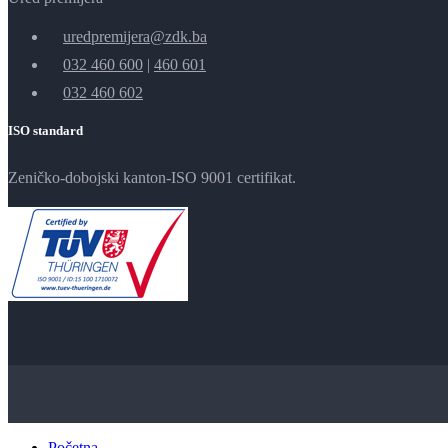
uredpremijera@zdk.ba
032 460 600
|
460 601
032 460 602
ISO standard
Zeničko-dobojski kanton-ISO 9001 certifikat.
Početna