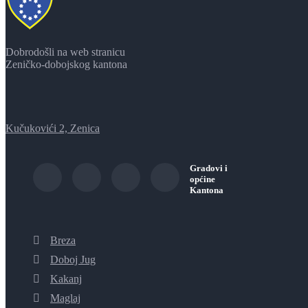
Dobrodošli na web stranicu
Zeničko-dobojskog kantona
Kučukovići 2, Zenica
Gradovi i
općine
Kantona
Breza
Doboj Jug
Kakanj
Maglaj