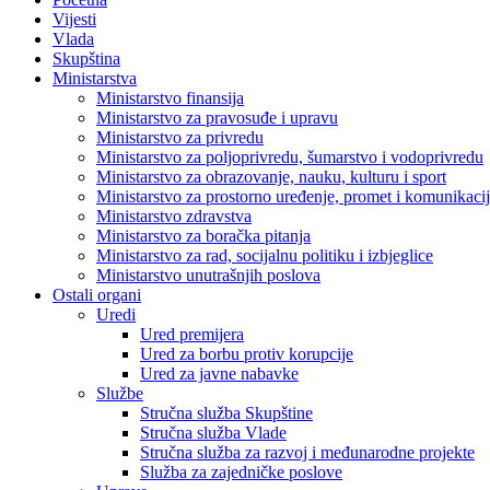
Vijesti
Vlada
Skupština
Ministarstva
Ministarstvo finansija
Ministarstvo za pravosuđe i upravu
Ministarstvo za privredu
Ministarstvo za poljoprivredu, šumarstvo i vodoprivredu
Ministarstvo za obrazovanje, nauku, kulturu i sport
Ministarstvo za prostorno uređenje, promet i komunikacije
Ministarstvo zdravstva
Ministarstvo za boračka pitanja
Ministarstvo za rad, socijalnu politiku i izbjeglice
Ministarstvo unutrašnjih poslova
Ostali organi
Uredi
Ured premijera
Ured za borbu protiv korupcije
Ured za javne nabavke
Službe
Stručna služba Skupštine
Stručna služba Vlade
Stručna služba za razvoj i međunarodne projekte
Služba za zajedničke poslove