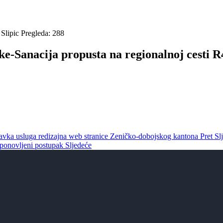
Slipic
Pregleda: 288
ke-Sanacija propusta na regionalnoj cesti
avka usluga redizajna web stranice Zeničko-dobojskog kantona
Pret
Sl
-ponovljeni postupak
Sljedeće