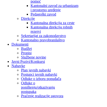
pomoć
Kantonalni zavod za urbanizam
i prostorno uređenje
Pedagoški zavod
Direkcije
Kantonalna direkcija za ceste
Kantonalna direkcija robnih
rezervi
Sekretarijat za zakonodavstvo
Kantonalno pravobranilaštvo
Dokumenti
Budžet
Propisi
Službene novine
Javni Pozivi/Konkursi
Nabavke
Plan javnih nabavki
Postupci javnih nabavki
Odluke o izboru ponuđača
Odluke o
poništenju/otkazivanju
postupaka
Praćenje realizacije ugovora