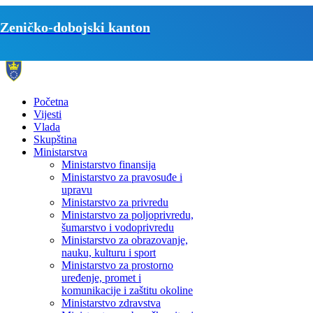
Zeničko-dobojski kanton
Početna
Vijesti
Vlada
Skupština
Ministarstva
Ministarstvo finansija
Ministarstvo za pravosuđe i
upravu
Ministarstvo za privredu
Ministarstvo za poljoprivredu,
šumarstvo i vodoprivredu
Ministarstvo za obrazovanje,
nauku, kulturu i sport
Ministarstvo za prostorno
uređenje, promet i
komunikacije i zaštitu okoline
Ministarstvo zdravstva