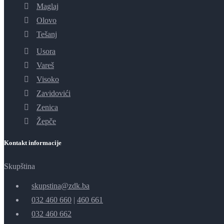
Maglaj
Olovo
Tešanj
Usora
Vareš
Visoko
Zavidovići
Zenica
Žepče
Kontakt informacije
Skupština
skupstina@zdk.ba
032 460 660
|
460 661
032 460 662