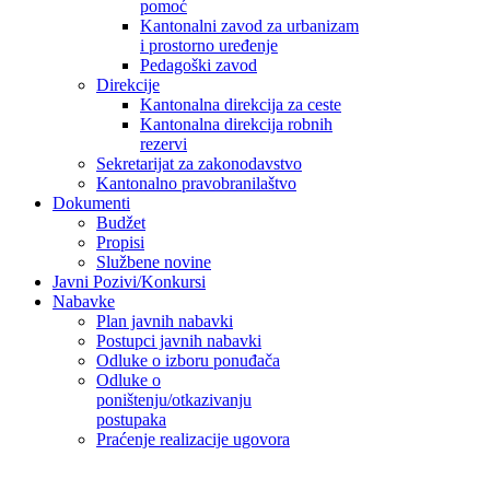
pomoć
Kantonalni zavod za urbanizam
i prostorno uređenje
Pedagoški zavod
Direkcije
Kantonalna direkcija za ceste
Kantonalna direkcija robnih
rezervi
Sekretarijat za zakonodavstvo
Kantonalno pravobranilaštvo
Dokumenti
Budžet
Propisi
Službene novine
Javni Pozivi/Konkursi
Nabavke
Plan javnih nabavki
Postupci javnih nabavki
Odluke o izboru ponuđača
Odluke o
poništenju/otkazivanju
postupaka
Praćenje realizacije ugovora