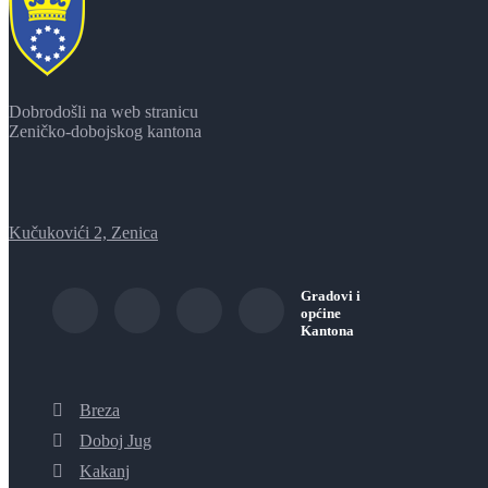
Dobrodošli na web stranicu
Zeničko-dobojskog kantona
Kučukovići 2, Zenica
Gradovi i
općine
Kantona
Breza
Doboj Jug
Kakanj