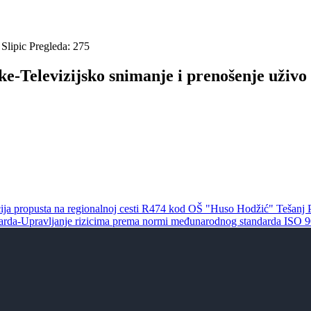
Slipic
Pregleda: 275
e-Televizijsko snimanje i prenošenje uživo
cija propusta na regionalnoj cesti R474 kod OŠ "Huso Hodžić" Tešanj
ndarda-Upravljanje rizicima prema normi međunarodnog standarda ISO