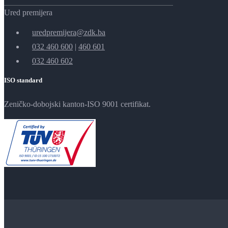
Ured premijera
uredpremijera@zdk.ba
032 460 600
|
460 601
032 460 602
ISO standard
Zeničko-dobojski kanton-ISO 9001 certifikat.