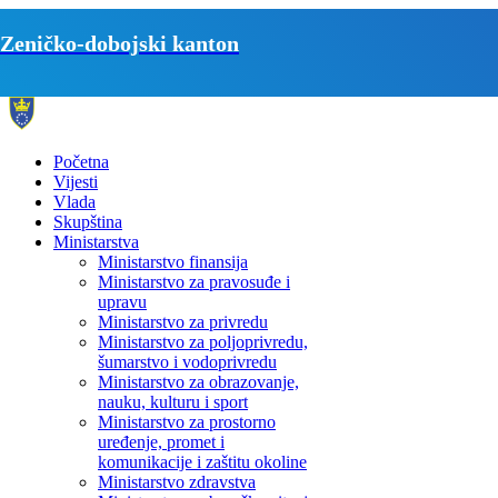
Zeničko-dobojski kanton
Početna
Vijesti
Vlada
Skupština
Ministarstva
Ministarstvo finansija
Ministarstvo za pravosuđe i
upravu
Ministarstvo za privredu
Ministarstvo za poljoprivredu,
šumarstvo i vodoprivredu
Ministarstvo za obrazovanje,
nauku, kulturu i sport
Ministarstvo za prostorno
uređenje, promet i
komunikacije i zaštitu okoline
Ministarstvo zdravstva