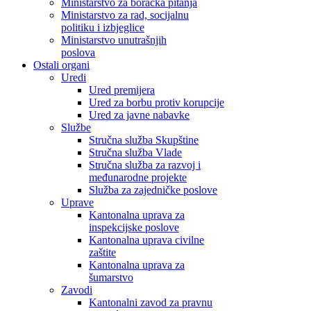
Ministarstvo za boračka pitanja
Ministarstvo za rad, socijalnu
politiku i izbjeglice
Ministarstvo unutrašnjih
poslova
Ostali organi
Uredi
Ured premijera
Ured za borbu protiv korupcije
Ured za javne nabavke
Službe
Stručna služba Skupštine
Stručna služba Vlade
Stručna služba za razvoj i
međunarodne projekte
Služba za zajedničke poslove
Uprave
Kantonalna uprava za
inspekcijske poslove
Kantonalna uprava civilne
zaštite
Kantonalna uprava za
šumarstvo
Zavodi
Kantonalni zavod za pravnu