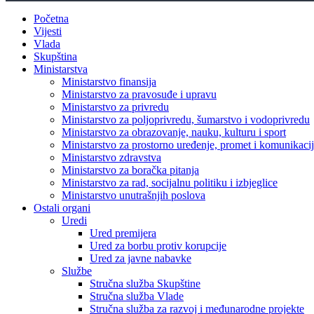
Početna
Vijesti
Vlada
Skupština
Ministarstva
Ministarstvo finansija
Ministarstvo za pravosuđe i upravu
Ministarstvo za privredu
Ministarstvo za poljoprivredu, šumarstvo i vodoprivredu
Ministarstvo za obrazovanje, nauku, kulturu i sport
Ministarstvo za prostorno uređenje, promet i komunikacije
Ministarstvo zdravstva
Ministarstvo za boračka pitanja
Ministarstvo za rad, socijalnu politiku i izbjeglice
Ministarstvo unutrašnjih poslova
Ostali organi
Uredi
Ured premijera
Ured za borbu protiv korupcije
Ured za javne nabavke
Službe
Stručna služba Skupštine
Stručna služba Vlade
Stručna služba za razvoj i međunarodne projekte