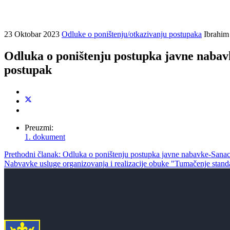
23 Oktobar 2023
Odluke o poništenju/otkazivanju postupaka
Ibrahim 
Odluka o poništenju postupka javne nabavk
postupak
Preuzmi:
1. dokument
Prethodni članak: Odluka o poništenju postupka javne nabavke-Sana
Nabvavke usluge organizovanja i realizacije obuke "Tumačenje sta