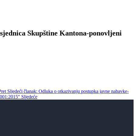
 sjednica Skupštine Kantona-ponovljeni
Pret
Sljedeći članak: Odluka o otkazivanju postupka javne nabavke-
 9001:2015"
Sljedeće