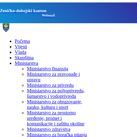
Zeničko-dobojski kanton
Webmail
Početna
Vijesti
Vlada
Skupština
Ministarstva
Ministarstvo finansija
Ministarstvo za pravosuđe i
upravu
Ministarstvo za privredu
Ministarstvo za poljoprivredu,
šumarstvo i vodoprivredu
Ministarstvo za obrazovanje,
nauku, kulturu i sport
Ministarstvo za prostorno
uređenje, promet i
komunikacije i zaštitu okoline
Ministarstvo zdravstva
Ministarstvo za boračka pitanja