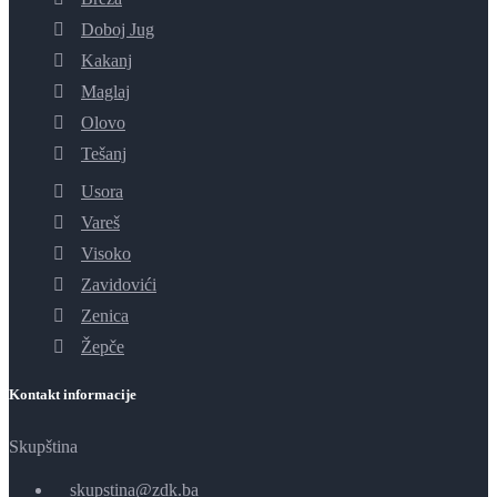
Doboj Jug
Kakanj
Maglaj
Olovo
Tešanj
Usora
Vareš
Visoko
Zavidovići
Zenica
Žepče
Kontakt informacije
Skupština
skupstina@zdk.ba