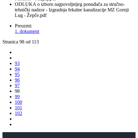
ODLUKA o izboru najpovoljnijeg ponuđača za stručno-
tehnički nadzor - Izgradnja fekalne kanalizacije MZ Gornji
Lug - Žepče.pdf
Preuzmi:
1. dokument
Stranica 98 od 113
93
94
95
96
97
98
99
100
101
102