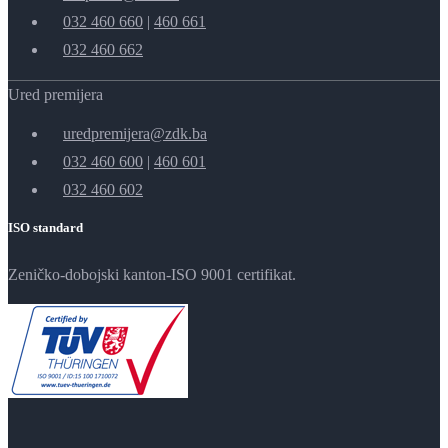
032 460 660
|
460 661
032 460 662
Ured premijera
uredpremijera@zdk.ba
032 460 600
|
460 601
032 460 602
ISO standard
Zeničko-dobojski kanton-ISO 9001 certifikat.