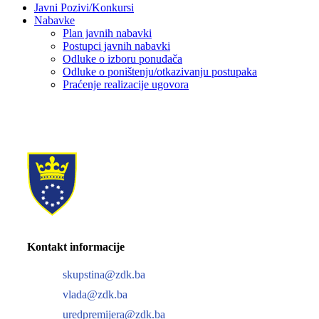
Javni Pozivi/Konkursi
Nabavke
Plan javnih nabavki
Postupci javnih nabavki
Odluke o izboru ponuđača
Odluke o poništenju/otkazivanju postupaka
Praćenje realizacije ugovora
Kontakt informacije
skupstina@zdk.ba
vlada@zdk.ba
uredpremijera@zdk.ba