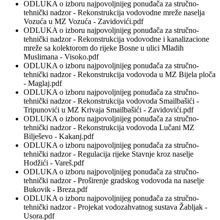
ODLUKA o izboru najpovoljnijeg ponuđača za stručno-
tehnički nadzor - Rekonstrukcija vodovodne mreže naselja
Vozuća u MZ Vozuća - Zavidovići.pdf
ODLUKA o izboru najpovoljnijeg ponuđača za stručno-
tehnički nadzor - Rekonstrukcija vodovodne i kanalizacione
mreže sa kolektorom do rijeke Bosne u ulici Mladih
Muslimana - Visoko.pdf
ODLUKA o izboru najpovoljnijeg ponuđača za stručno-
tehnički nadzor - Rekonstrukcija vodovoda u MZ Bijela ploča
- Maglaj.pdf
ODLUKA o izboru najpovoljnijeg ponuđača za stručno-
tehnički nadzor - Rekonstrukcija vodovoda Smailbašići -
Tripunovići u MZ Krivaja Smailbašići - Zavidovići.pdf
ODLUKA o izboru najpovoljnijeg ponuđača za stručno-
tehnički nadzor - Rekonstrukcija vodovoda Lučani MZ
Bilješevo - Kakanj.pdf
ODLUKA o izboru najpovoljnijeg ponuđača za stručno-
tehnički nadzor - Regulacija rijeke Stavnje kroz naselje
Hodžići - Vareš.pdf
ODLUKA o izboru najpovoljnijeg ponuđača za stručno-
tehnički nadzor - Proširenje gradskog vodovoda na naselje
Bukovik - Breza.pdf
ODLUKA o izboru najpovoljnijeg ponuđača za stručno-
tehnički nadzor - Projekat vodozahvatnog sustava Žabljak -
Usora.pdf