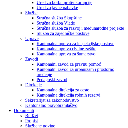
Ured za borbu protiv korupcije
Ured za javne nabavke
Službe
Stručna služba Skupštine
Stručna služba Vlade
Stručna služba za razvoj i međunarodne projekte
Služba za zajedničke poslove
Uprave
Kantonalna uprava za inspekcijske poslove
Kantonalna uprava civilne zaštite
Kantonalna uprava za šumarstvo
Zavodi
Kantonalni zavod za pravnu pomoć
Kantonalni zavod za urbanizam i prostorno
uređenje
Pedagoški zavod
Direkcije
Kantonalna direkcija za ceste
Kantonalna direkcija robnih rezervi
Sekretarijat za zakonodavstvo
Kantonalno pravobranilaštvo
Dokumenti
Budžet
Propisi
Službene novine