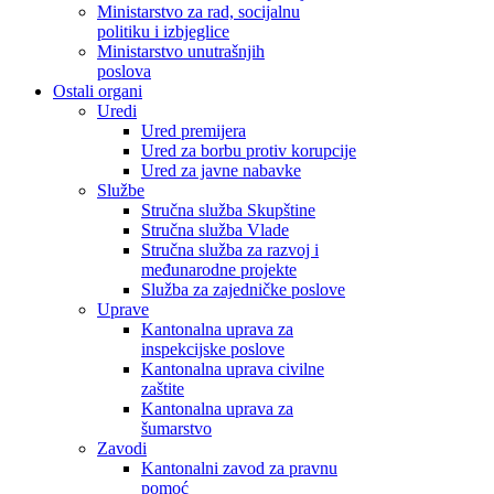
Ministarstvo za rad, socijalnu
politiku i izbjeglice
Ministarstvo unutrašnjih
poslova
Ostali organi
Uredi
Ured premijera
Ured za borbu protiv korupcije
Ured za javne nabavke
Službe
Stručna služba Skupštine
Stručna služba Vlade
Stručna služba za razvoj i
međunarodne projekte
Služba za zajedničke poslove
Uprave
Kantonalna uprava za
inspekcijske poslove
Kantonalna uprava civilne
zaštite
Kantonalna uprava za
šumarstvo
Zavodi
Kantonalni zavod za pravnu
pomoć