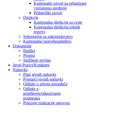
Kantonalni zavod za urbanizam
i prostorno uređenje
Pedagoški zavod
Direkcije
Kantonalna direkcija za ceste
Kantonalna direkcija robnih
rezervi
Sekretarijat za zakonodavstvo
Kantonalno pravobranilaštvo
Dokumenti
Budžet
Propisi
Službene novine
Javni Pozivi/Konkursi
Nabavke
Plan javnih nabavki
Postupci javnih nabavki
Odluke o izboru ponuđača
Odluke o
poništenju/otkazivanju
postupaka
Praćenje realizacije ugovora