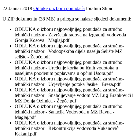
22 Januar 2018
Odluke o izboru ponuđača
Ibrahim Slipic
U ZIP dokumentu (38 MB) u prilogu se nalaze sljedeći dokumenti:
ODLUKA o izboru najpovoljnijeg ponuđača za stručno-
tehnički nadzor - Završetak radova na izgradnji vodovoda
Gornja Kosova - Maglaj.pdf
ODLUKA o izboru najpovoljnijeg ponuđača za stručno-
tehnički nadzor - Vodoopskrba dijela naselja Selište MZ
selište - Žepče.pdf
ODLUKA o izboru najpovoljnijeg ponuđača za stručno-
tehnički nadzor - Uređenje korita bujičnih vodotoka u
naseljima poođenim poplavama u općini Usora.pdf
ODLUKA o izboru najpovoljnijeg ponuđača za stručno-
tehnički nadzor - Ucjevljenje potoka Jasike - Breza.pdf
ODLUKA o izboru najpovoljnijeg ponuđača za stručno-
tehnički nadzor - Snabdijevanje vodom MZ Lug-Brankovići i
MZ Donja Ozimica - Žepče.pdf
ODLUKA o izboru najpovoljnijeg ponuđača za stručno-
tehnički nadzor - Sanacija Vodovoda u MZ Ravna -
Maglaj.pdf
ODLUKA o izboru najpovoljnijeg ponuđača za stručno-
tehnički nadzor - Rekontrukcija vodovoda Vukanovići -
Kakanj.pdf