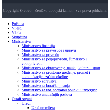
Copyright © 2026 - Zeničko-dobojski kanton. Sva prava pridržana.
Početna
Vijesti
Vlada
Skupština
Ministarstva
Ministarstvo finansija
Ministarstvo za pravosuđe i upravu
Ministarstvo za privredu
Ministarstvo za poljoprivredu, šumarstvo i
vodoprivredu
Ministarstvo za obrazovanje, nauku, kulturu i sport
Ministarstvo za prostorno uređenje, promet i
komunikacije i zaštitu okoline
Ministarstvo zdravstva
Ministarstvo za boračka pitanja
Ministarstvo za rad, socijalnu politiku i izbjeglice
Ministarstvo unutrašnjih poslova
Ostali organi
Uredi
Ured premijera