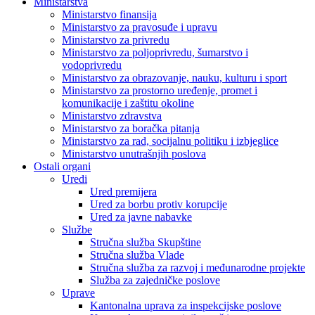
Ministarstva
Ministarstvo finansija
Ministarstvo za pravosuđe i upravu
Ministarstvo za privredu
Ministarstvo za poljoprivredu, šumarstvo i
vodoprivredu
Ministarstvo za obrazovanje, nauku, kulturu i sport
Ministarstvo za prostorno uređenje, promet i
komunikacije i zaštitu okoline
Ministarstvo zdravstva
Ministarstvo za boračka pitanja
Ministarstvo za rad, socijalnu politiku i izbjeglice
Ministarstvo unutrašnjih poslova
Ostali organi
Uredi
Ured premijera
Ured za borbu protiv korupcije
Ured za javne nabavke
Službe
Stručna služba Skupštine
Stručna služba Vlade
Stručna služba za razvoj i međunarodne projekte
Služba za zajedničke poslove
Uprave
Kantonalna uprava za inspekcijske poslove