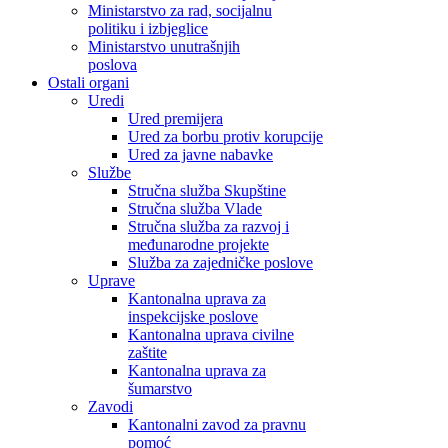
Ministarstvo za rad, socijalnu
politiku i izbjeglice
Ministarstvo unutrašnjih
poslova
Ostali organi
Uredi
Ured premijera
Ured za borbu protiv korupcije
Ured za javne nabavke
Službe
Stručna služba Skupštine
Stručna služba Vlade
Stručna služba za razvoj i
međunarodne projekte
Služba za zajedničke poslove
Uprave
Kantonalna uprava za
inspekcijske poslove
Kantonalna uprava civilne
zaštite
Kantonalna uprava za
šumarstvo
Zavodi
Kantonalni zavod za pravnu
pomoć