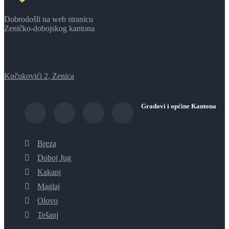
Dobrodošli na web stranicu
Zeničko-dobojskog kantona
Kučukovići 2, Zenica
Gradovi i općine Kantona
Breza
Doboj Jug
Kakanj
Maglaj
Olovo
Tešanj