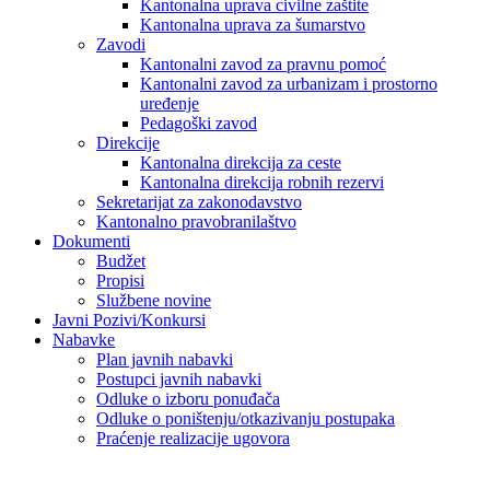
Kantonalna uprava civilne zaštite
Kantonalna uprava za šumarstvo
Zavodi
Kantonalni zavod za pravnu pomoć
Kantonalni zavod za urbanizam i prostorno
uređenje
Pedagoški zavod
Direkcije
Kantonalna direkcija za ceste
Kantonalna direkcija robnih rezervi
Sekretarijat za zakonodavstvo
Kantonalno pravobranilaštvo
Dokumenti
Budžet
Propisi
Službene novine
Javni Pozivi/Konkursi
Nabavke
Plan javnih nabavki
Postupci javnih nabavki
Odluke o izboru ponuđača
Odluke o poništenju/otkazivanju postupaka
Praćenje realizacije ugovora