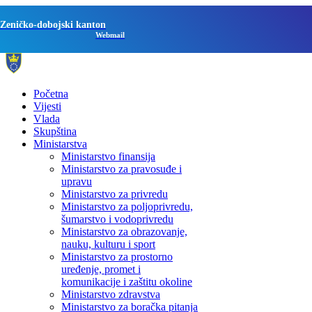
Zeničko-dobojski kanton
Webmail
Početna
Vijesti
Vlada
Skupština
Ministarstva
Ministarstvo finansija
Ministarstvo za pravosuđe i
upravu
Ministarstvo za privredu
Ministarstvo za poljoprivredu,
šumarstvo i vodoprivredu
Ministarstvo za obrazovanje,
nauku, kulturu i sport
Ministarstvo za prostorno
uređenje, promet i
komunikacije i zaštitu okoline
Ministarstvo zdravstva
Ministarstvo za boračka pitanja