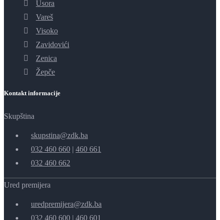
Usora
Vareš
Visoko
Zavidovići
Zenica
Žepče
Kontakt informacije
Skupština
skupstina@zdk.ba
032 460 660
|
460 661
032 460 662
Ured premijera
uredpremijera@zdk.ba
032 460 600
|
460 601