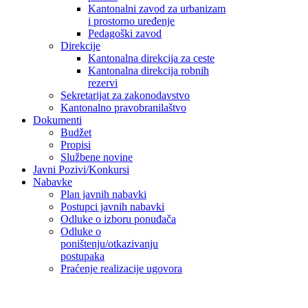
Kantonalni zavod za urbanizam
i prostorno uređenje
Pedagoški zavod
Direkcije
Kantonalna direkcija za ceste
Kantonalna direkcija robnih
rezervi
Sekretarijat za zakonodavstvo
Kantonalno pravobranilaštvo
Dokumenti
Budžet
Propisi
Službene novine
Javni Pozivi/Konkursi
Nabavke
Plan javnih nabavki
Postupci javnih nabavki
Odluke o izboru ponuđača
Odluke o
poništenju/otkazivanju
postupaka
Praćenje realizacije ugovora